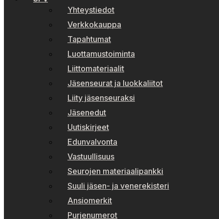
Yhteystiedot
Verkkokauppa
Tapahtumat
Luottamustoiminta
Liittomateriaalit
Jäsenseurat ja luokkaliitot
Liity jäsenseuraksi
Jäsenedut
Uutiskirjeet
Edunvalvonta
Vastuullisuus
Seurojen materiaalipankki
Suuli jäsen- ja venerekisteri
Ansiomerkit
Purjenumerot