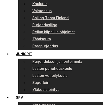
Koulutus
Valmennus
Sailing Team Finland
Purjehdusliiga
Reilun kilpailun ohjelmat
Tähtiseura
Parapurjehdus
JUNIORIT
Purjehduksen junioritoiminta
Lasten purjehduskoulu
Lasten veneilykoulu
Superleiri
Yläkoululeiritys
SPV