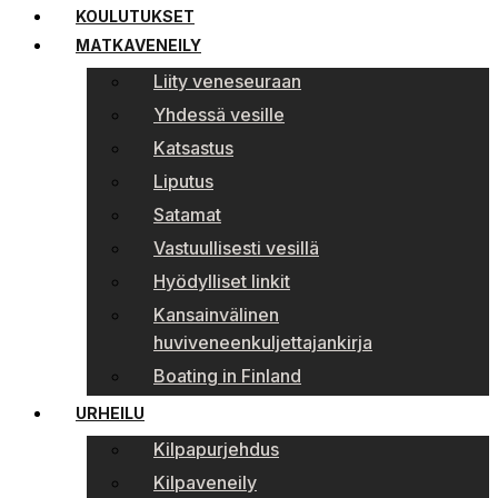
KOULUTUKSET
MATKAVENEILY
Liity veneseuraan
Yhdessä vesille
Katsastus
Liputus
Satamat
Vastuullisesti vesillä
Hyödylliset linkit
Kansainvälinen
huviveneenkuljettajankirja
Boating in Finland
URHEILU
Kilpapurjehdus
Kilpaveneily