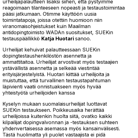
urheilijapalautteen lisäksi siihen, että pystyimme
reagoimaan tilanteeseen nopeasti ja testaustoimintaa
pääsi jatkumaan. Otimme käyttöön uusia
toimintatapoja, joissa otettiin huomioon niin
viranomaisohjeistukset kuin Maailman
antidopingtoimisto WADAn suositukset, SUEKin
testauspäällikkö
Katja Huotari
sanoo.
Urheilijat kehuivat palautteessaan SUEKin
dopingtestaushenkilöstön asennetta ja
ammattitaitoa. Urheilijat arvostivat myös testaajien
ystävällistä asennetta ja selkeää viestintää
erityisjärjestelyistä. Huotari kiittää urheilijoita ja
muistuttaa, että turvallinen testaustapahtuman
läpivienti vaatii onnistuakseen myös hyvää
yhteistyötä urheilijoiden kanssa
Kyselyn mukaan suomalaisurheilijat luottavat
SUEKin testaukseen. Poikkeusaika herättää
urheilijoissa kuitenkin huolta siitä, ovatko kaikki
kilpailijat dopingvalvonnan ja -testauksen suhteen
yhdenvertaisessa asemassa myös kansainvälisesti.
Tästä huolimatta yli puolet vastaajista ei pidä