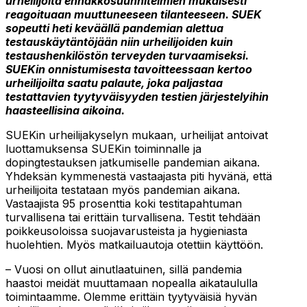
urheilijoita ennakkosuunnitelmien mukaisesti
reagoituaan muuttuneeseen tilanteeseen. SUEK
sopeutti heti keväällä pandemian alettua
testauskäytäntöjään niin urheilijoiden kuin
testaushenkilöstön terveyden turvaamiseksi.
SUEKin onnistumisesta tavoitteessaan kertoo
urheilijoilta saatu palaute, joka paljastaa
testattavien tyytyväisyyden testien järjestelyihin
haasteellisina aikoina.
SUEKin urheilijakyselyn mukaan, urheilijat antoivat
luottamuksensa SUEKin toiminnalle ja
dopingtestauksen jatkumiselle pandemian aikana.
Yhdeksän kymmenestä vastaajasta piti hyvänä, että
urheilijoita testataan myös pandemian aikana.
Vastaajista 95 prosenttia koki testitapahtuman
turvallisena tai erittäin turvallisena. Testit tehdään
poikkeusoloissa suojavarusteista ja hygieniasta
huolehtien. Myös matkailuautoja otettiin käyttöön.
– Vuosi on ollut ainutlaatuinen, sillä pandemia
haastoi meidät muuttamaan nopealla aikataululla
toimintaamme. Olemme erittäin tyytyväisiä hyvän