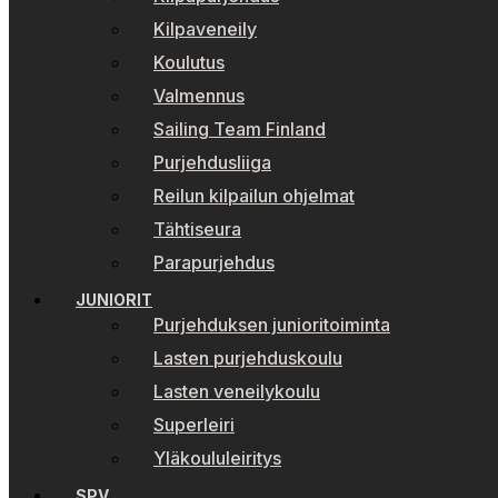
Kilpaveneily
Koulutus
Valmennus
Sailing Team Finland
Purjehdusliiga
Reilun kilpailun ohjelmat
Tähtiseura
Parapurjehdus
JUNIORIT
Purjehduksen junioritoiminta
Lasten purjehduskoulu
Lasten veneilykoulu
Superleiri
Yläkoululeiritys
SPV