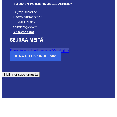
SUOMEN PURJEHDUS JA VENEILY
Olympiastadion
Paavo Nurmen tie 1
00250 Helsinki
toimisto@spv.fi
Yhteystiedot
SEURAA MEITÄ
Facebook
Instagram
Youtube
TILAA UUTISKIRJEEMME
Hallinnoi suostumusta
``