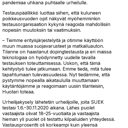
pandemiaa uhkana puhtaalle urheilulle.
Testauspäällikkö luottaa siihen, että kuluneen
poikkeusvuoden opit näkyvät myöhemminkin
testausorganisaation kykynä reagoida mahdollisiin
nopeisiin muutoksiin tai vaatimuksiin.
– Teimme erityisjärjestelyitä ja otimme käyttöön
muun muassa suojavarusteet ja matkailuauton.
Tilanne on haastanut dopingtestausta ja eri maissa
teknologiaa on hyödynnetty uudelle tavalla
testauksen toteuttamisessa. Uskon, että tämä
kehitystyö tulee jatkumaan. Emme tiedä, mitä tulee
tapahtumaan tulevaisuudessa. Nyt tiedämme, että
pystymme nopealla aikataululla muuttamaan
käytäntöjämme ja reagoimaan uusiin tilanteisiin,
Huotari toteaa.
Urheilijakysely lähetetiin urheilijoille, joita SUEK
testasi 1.6.–30.11.2020 aikana. Lähes puolet
vastaajista olivat 18–25-vuotiaita ja vastaajista
hieman yli puolet oli testattu kilpailuiden yhteydessä.
Vastausprosentti oli korkeampi kuin yleensä