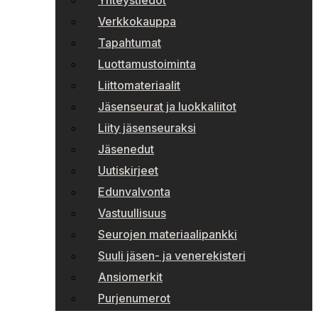
Yhteystiedot
Verkkokauppa
Tapahtumat
Luottamustoiminta
Liittomateriaalit
Jäsenseurat ja luokkaliitot
Liity jäsenseuraksi
Jäsenedut
Uutiskirjeet
Edunvalvonta
Vastuullisuus
Seurojen materiaalipankki
Suuli jäsen- ja venerekisteri
Ansiomerkit
Purjenumerot