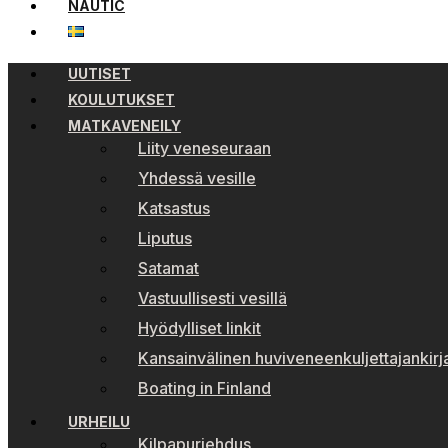
NAUTIC
UUTISET
KOULUTUKSET
MATKAVENEILY
Liity veneseuraan
Yhdessä vesille
Katsastus
Liputus
Satamat
Vastuullisesti vesillä
Hyödylliset linkit
Kansainvälinen huviveneenkuljettajankirj
Boating in Finland
URHEILU
Kilpapurjehdus