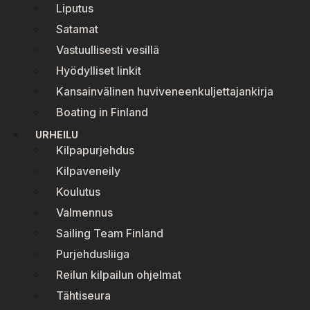
Liputus
Satamat
Vastuullisesti vesillä
Hyödylliset linkit
Kansainvälinen huviveneenkuljettajankirja
Boating in Finland
URHEILU
Kilpapurjehdus
Kilpaveneily
Koulutus
Valmennus
Sailing Team Finland
Purjehdusliiga
Reilun kilpailun ohjelmat
Tähtiseura