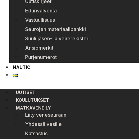
Uutiskirjeet
Edunvalvonta
Vastuullisuus
Seurojen materiaalipankki
Suuli jäsen- ja venerekisteri
Ansiomerkit
Purjenumerot
NAUTIC
UUTISET
KOULUTUKSET
MATKAVENEILY
Liity veneseuraan
Yhdessä vesille
Katsastus