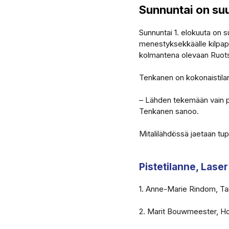
Sunnuntai on suu
Sunnuntai 1. elokuuta on 
menestyksekkäälle kilpapu
kolmantena olevaan Ruot
Tenkanen on kokonaistila
– Lähden tekemään vain par
Tenkanen sanoo.
Mitalilähdössä jaetaan tupl
Pistetilanne, Laser 
1. Anne-Marie Rindom, Ta
2. Marit Bouwmeester, Hol