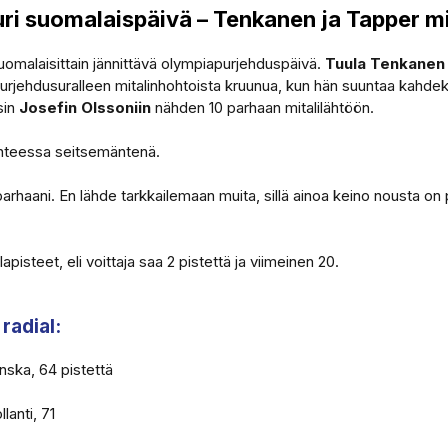
ri suomalaispäivä – Tenkanen ja Tapper mi
suomalaisittain jännittävä olympiapurjehduspäivä.
Tuula Tenkanen
rjehdusuralleen mitalinhohtoista kruunua, kun hän suuntaa kahde
sin
Josefin Olssoniin
nähden 10 parhaan mitalilähtöön.
nteessa seitsemäntenä.
haani. En lähde tarkkailemaan muita, sillä ainoa keino nousta on pu
apisteet, eli voittaja saa 2 pistettä ja viimeinen 20.
radial:
nska, 64 pistettä
lanti, 71