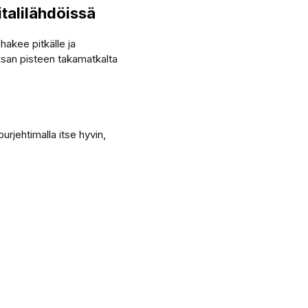
talilähdöissä
hakee pitkälle ja
ksan pisteen takamatkalta
rjehtimalla itse hyvin,