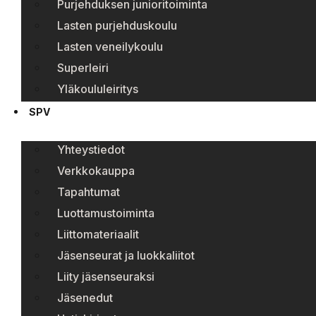
Purjehduksen junioritoiminta
Lasten purjehduskoulu
Lasten veneilykoulu
Superleiri
Yläkoululeiritys
SPV
Yhteystiedot
Verkkokauppa
Tapahtumat
Luottamustoiminta
Liittomateriaalit
Jäsenseurat ja luokkaliitot
Liity jäsenseuraksi
Jäsenedut