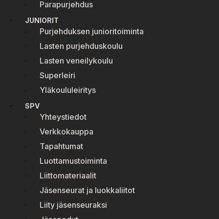
Parapurjehdus
JUNIORIT
Purjehduksen junioritoiminta
Lasten purjehduskoulu
Lasten veneilykoulu
Superleiri
Yläkoululeiritys
SPV
Yhteystiedot
Verkkokauppa
Tapahtumat
Luottamustoiminta
Liittomateriaalit
Jäsenseurat ja luokkaliitot
Liity jäsenseuraksi