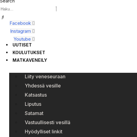
Search
Facebook
Instagram
Youtube
UUTISET
KOULUTUKSET
MATKAVENEILY
Liity veneseuraan
Yhdessä vesille
Katsastus
Liputus
Satamat
Vastuullisesti vesillä
Hyödylliset linkit