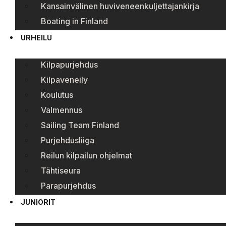
Kansainvälinen huviveneenkuljettajankirja
Boating in Finland
URHEILU
Kilpapurjehdus
Kilpaveneily
Koulutus
Valmennus
Sailing Team Finland
Purjehdusliiga
Reilun kilpailun ohjelmat
Tähtiseura
Parapurjehdus
JUNIORIT