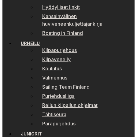
Hyödylliset linkit
Kansainvälinen
huviveneenkuljettajankirja
Boating in Finland
URHEILU
Kilpapurjehdus
Kilpaveneily
Koulutus
Valmennus
Sailing Team Finland
Purjehdusliiga
Reilun kilpailun ohjelmat
Tähtiseura
Parapurjehdus
JUNIORIT