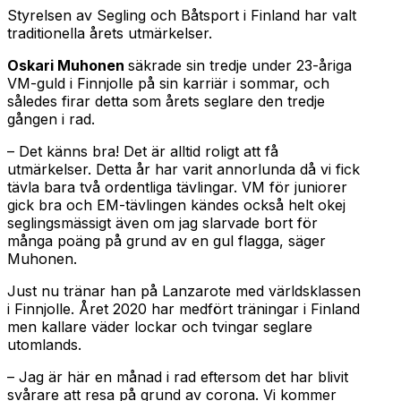
Styrelsen av Segling och Båtsport i Finland har valt
traditionella årets utmärkelser.
Oskari Muhonen
säkrade sin tredje under 23-åriga
VM-guld i Finnjolle på sin karriär i sommar, och
således firar detta som årets seglare den tredje
gången i rad.
– Det känns bra! Det är alltid roligt att få
utmärkelser. Detta år har varit annorlunda då vi fick
tävla bara två ordentliga tävlingar. VM för juniorer
gick bra och EM-tävlingen kändes också helt okej
seglingsmässigt även om jag slarvade bort för
många poäng på grund av en gul flagga, säger
Muhonen.
Just nu tränar han på Lanzarote med världsklassen
i Finnjolle. Året 2020 har medfört träningar i Finland
men kallare väder lockar och tvingar seglare
utomlands.
– Jag är här en månad i rad eftersom det har blivit
svårare att resa på grund av corona. Vi kommer