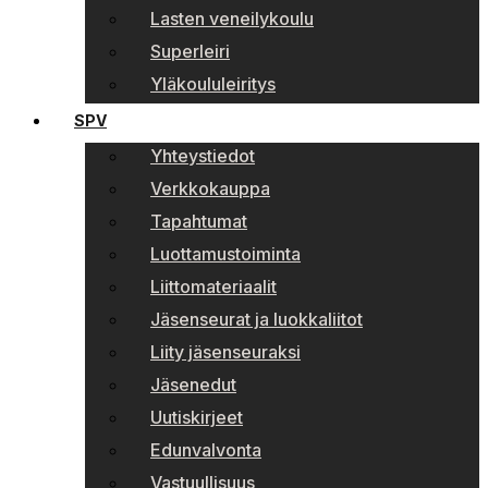
Lasten veneilykoulu
Superleiri
Yläkoululeiritys
SPV
Yhteystiedot
Verkkokauppa
Tapahtumat
Luottamustoiminta
Liittomateriaalit
Jäsenseurat ja luokkaliitot
Liity jäsenseuraksi
Jäsenedut
Uutiskirjeet
Edunvalvonta
Vastuullisuus