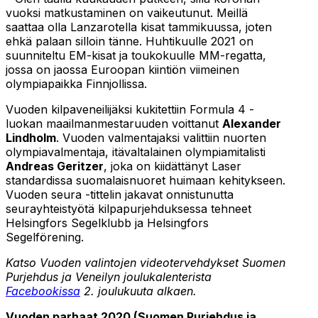
vuoksi matkustaminen on vaikeutunut. Meillä
saattaa olla Lanzarotella kisat tammikuussa, joten
ehkä palaan silloin tänne. Huhtikuulle 2021 on
suunniteltu EM-kisat ja toukokuulle MM-regatta,
jossa on jaossa Euroopan kiintiön viimeinen
olympiapaikka Finnjollissa.
Vuoden kilpaveneilijäksi kukitettiin Formula 4 -
luokan maailmanmestaruuden voittanut
Alexander
Lindholm
. Vuoden valmentajaksi valittiin nuorten
olympiavalmentaja, itävaltalainen olympiamitalisti
Andreas Geritzer
, joka on kiidättänyt Laser
standardissa suomalaisnuoret huimaan kehitykseen.
Vuoden seura -tittelin jakavat onnistunutta
seurayhteistyötä kilpapurjehduksessa tehneet
Helsingfors Segelklubb ja Helsingfors
Segelförening.
Katso Vuoden valintojen videotervehdykset Suomen
Purjehdus ja Veneilyn joulukalenterista
Facebookissa
2. joulukuuta alkaen.
Vuoden parhaat 2020 (Suomen Purjehdus ja