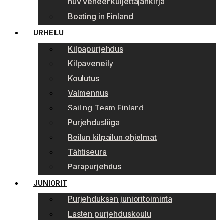
huviveneenkuljettajankirja
Boating in Finland
URHEILU
Kilpapurjehdus
Kilpaveneily
Koulutus
Valmennus
Sailing Team Finland
Purjehdusliiga
Reilun kilpailun ohjelmat
Tähtiseura
Parapurjehdus
JUNIORIT
Purjehduksen junioritoiminta
Lasten purjehduskoulu