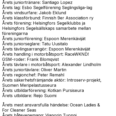
Årets juniortränare: Santiago Lopez
Årets lag: Esbo Segelförening Seglingsliga-lag
Årets vindsurfare: Jakob Eklund
Årets klassförbund: Finnish 9er Association ry
Årets förening: Helsingfors Segelklubbs ja
Helsingfors Segelsällskaps samarbete mellan
föreningarna
Årets juniorförening: Espoon Merenkävijät
Årets juniorseglare: Tatu Uusitalo
Årets tävlingsarrangör: Espoon Merenkävijät
Årets handling i motorbåtsport: RaceWKND!
GSM-roder: Frank Blomqvist
Årets tävlare i motorbåtsport: Alexander Lindholm
Årets juniortävlare: Oliver Martin
Årets regionchef: Peter Remahl
Årets säkerhetsfrämjande aktör: Introserv-projekt,
Suomen Meripelastusseura
Årets utbildarförening: Kotkan Pursiseura
Årets utbildare: Reijo Suomi
Årets mest ansvarsfulla händelse: Ocean Ladies &
For Cleaner Seas
Årets båtevenemang: Viaporin Tuoppi