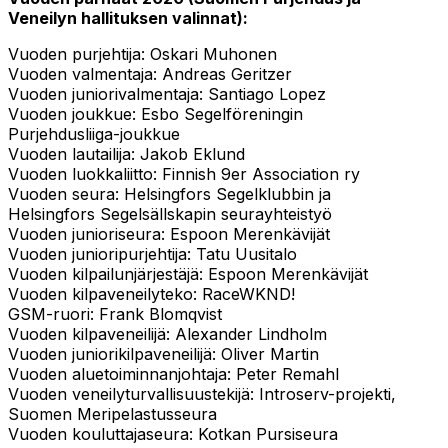
Veneilyn hallituksen valinnat):
Vuoden purjehtija: Oskari Muhonen
Vuoden valmentaja: Andreas Geritzer
Vuoden juniorivalmentaja: Santiago Lopez
Vuoden joukkue: Esbo Segelföreningin
Purjehdusliiga-joukkue
Vuoden lautailija: Jakob Eklund
Vuoden luokkaliitto: Finnish 9er Association ry
Vuoden seura: Helsingfors Segelklubbin ja
Helsingfors Segelsällskapin seurayhteistyö
Vuoden junioriseura: Espoon Merenkävijät
Vuoden junioripurjehtija: Tatu Uusitalo
Vuoden kilpailunjärjestäjä: Espoon Merenkävijät
Vuoden kilpaveneilyteko: RaceWKND!
GSM-ruori: Frank Blomqvist
Vuoden kilpaveneilijä: Alexander Lindholm
Vuoden juniorikilpaveneilijä: Oliver Martin
Vuoden aluetoiminnanjohtaja: Peter Remahl
Vuoden veneilyturvallisuustekijä: Introserv-projekti,
Suomen Meripelastusseura
Vuoden kouluttajaseura: Kotkan Pursiseura