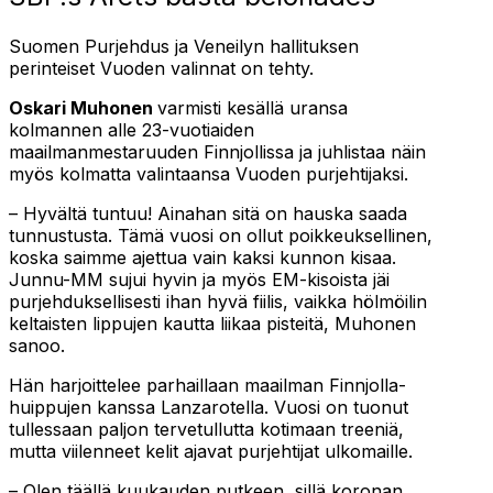
Suomen Purjehdus ja Veneilyn hallituksen
perinteiset Vuoden valinnat on tehty.
Oskari Muhonen
varmisti kesällä uransa
kolmannen alle 23-vuotiaiden
maailmanmestaruuden Finnjollissa ja juhlistaa näin
myös kolmatta valintaansa Vuoden purjehtijaksi.
– Hyvältä tuntuu! Ainahan sitä on hauska saada
tunnustusta. Tämä vuosi on ollut poikkeuksellinen,
koska saimme ajettua vain kaksi kunnon kisaa.
Junnu-MM sujui hyvin ja myös EM-kisoista jäi
purjehduksellisesti ihan hyvä fiilis, vaikka hölmöilin
keltaisten lippujen kautta liikaa pisteitä, Muhonen
sanoo.
Hän harjoittelee parhaillaan maailman Finnjolla-
huippujen kanssa Lanzarotella. Vuosi on tuonut
tullessaan paljon tervetullutta kotimaan treeniä,
mutta viilenneet kelit ajavat purjehtijat ulkomaille.
– Olen täällä kuukauden putkeen, sillä koronan