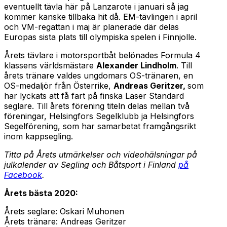
eventuellt tävla här på Lanzarote i januari så jag
kommer kanske tillbaka hit då. EM-tävlingen i april
och VM-regattan i maj är planerade där delas
Europas sista plats till olympiska spelen i Finnjolle.
Årets tävlare i motorsportbåt belönades Formula 4
klassens världsmästare
Alexander Lindholm
. Till
årets tränare valdes ungdomars OS-tränaren, en
OS-medaljör från Österrike,
Andreas Geritzer,
som
har lyckats att få fart på finska Laser Standard
seglare. Till årets förening titeln delas mellan två
föreningar, Helsingfors Segelklubb ja Helsingfors
Segelförening, som har samarbetat framgångsrikt
inom kappsegling.
Titta på Årets utmärkelser och videohälsningar på
julkalender av Segling och Båtsport i Finland
på
Facebook
.
Årets bästa 2020:
Årets seglare: Oskari Muhonen
Årets tränare: Andreas Geritzer