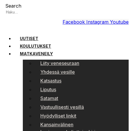
Search
Facebook
Instagram
Youtube
UUTISET
KOULUTUKSET
MATKAVENEILY
Liity veneseuraan
Yhdessä vesille
Katsastus
Liputus
Satamat
Vastuullisesti vesillä
Hyödylliset linkit
Kansainvälinen