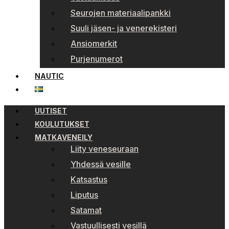
Seurojen materiaalipankki
Suuli jäsen- ja venerekisteri
Ansiomerkit
Purjenumerot
NAUTIC
UUTISET
KOULUTUKSET
MATKAVENEILY
Liity veneseuraan
Yhdessä vesille
Katsastus
Liputus
Satamat
Vastuullisesti vesillä