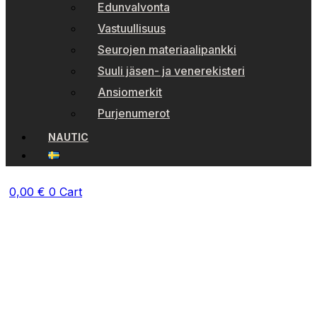
Edunvalvonta
Vastuullisuus
Seurojen materiaalipankki
Suuli jäsen- ja venerekisteri
Ansiomerkit
Purjenumerot
NAUTIC
0,00
€
0
Cart