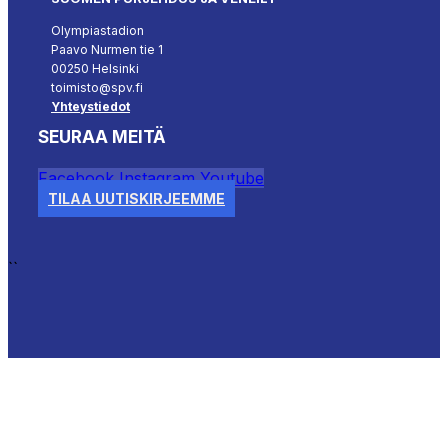
Olympiastadion
Paavo Nurmen tie 1
00250 Helsinki
toimisto@spv.fi
Yhteystiedot
SEURAA MEITÄ
Facebook
Instagram
Youtube
TILAA UUTISKIRJEEMME
``