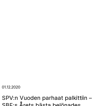
01.12.2020
SPV:n Vuoden parhaat palkittiin –
SBF:s Årets bästa belönades