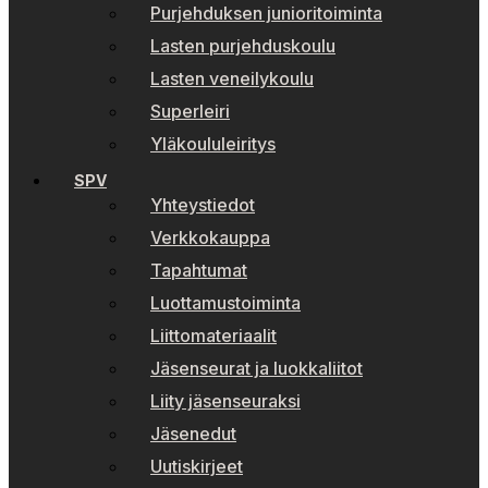
Purjehduksen junioritoiminta
Lasten purjehduskoulu
Lasten veneilykoulu
Superleiri
Yläkoululeiritys
SPV
Yhteystiedot
Verkkokauppa
Tapahtumat
Luottamustoiminta
Liittomateriaalit
Jäsenseurat ja luokkaliitot
Liity jäsenseuraksi
Jäsenedut
Uutiskirjeet