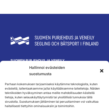
SUOMEN PURJEHDUS JA VENEILY
Hallinnoi evästeiden
Olympiastadion
Paavo Nurmen tie 1
suostumusta
00250 Helsinki
toimisto@spv.fi
Parhaan kokemuksen tarjoamiseksi käytämme teknologioita, kuten
Yhteystiedot
evästeitä, tallentaaksemme ja/tai käyttääksemme laitetietoja. Näiden
tekniikoiden hyväksyminen antaa meille mahdollisuuden käsitellä
SEURAA MEITÄ
tietoja, kuten selauskäyttäytymistä tai yksilöllisiä tunnuksia tällä
sivustolla. Suostumuksen jättäminen tai peruuttaminen voi vaikuttaa
haitallisesti tiettyihin ominaisuuksiin ja toimintoihin.