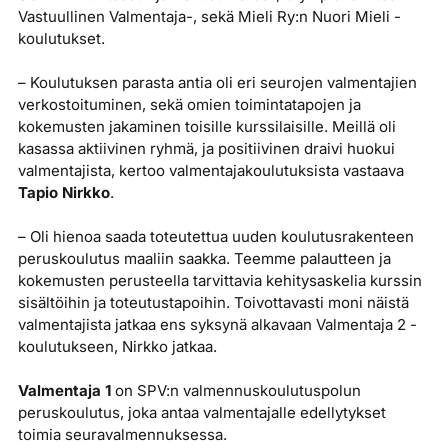
Vastuullinen Valmentaja-, sekä Mieli Ry:n Nuori Mieli -
koulutukset.
– Koulutuksen parasta antia oli eri seurojen valmentajien
verkostoituminen, sekä omien toimintatapojen ja
kokemusten jakaminen toisille kurssilaisille. Meillä oli
kasassa aktiivinen ryhmä, ja positiivinen draivi huokui
valmentajista, kertoo valmentajakoulutuksista vastaava
Tapio Nirkko
.
– Oli hienoa saada toteutettua uuden koulutusrakenteen
peruskoulutus maaliin saakka. Teemme palautteen ja
kokemusten perusteella tarvittavia kehitysaskelia kurssin
sisältöihin ja toteutustapoihin. Toivottavasti moni näistä
valmentajista jatkaa ens syksynä alkavaan Valmentaja 2 -
koulutukseen, Nirkko jatkaa.
Valmentaja 1
on SPV:n valmennuskoulutuspolun
peruskoulutus, joka antaa valmentajalle edellytykset
toimia seuravalmennuksessa.