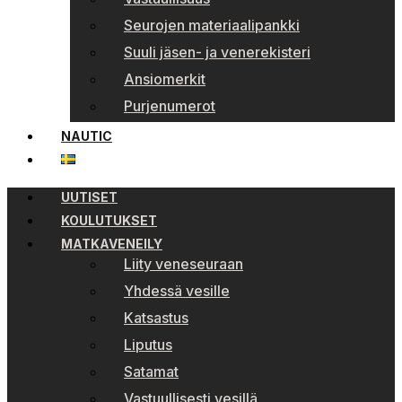
Seurojen materiaalipankki
Suuli jäsen- ja venerekisteri
Ansiomerkit
Purjenumerot
NAUTIC
UUTISET
KOULUTUKSET
MATKAVENEILY
Liity veneseuraan
Yhdessä vesille
Katsastus
Liputus
Satamat
Vastuullisesti vesillä