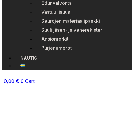
Edunvalvonta
Vastuullisuus
Seurojen materiaalipankki
Suuli jäsen- ja venerekisteri
Ansiomerkit
Purjenumerot
NAUTIC
0,00
€
0
Cart