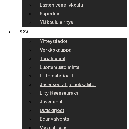
Lasten veneilykoulu
Superleiri
Yläkoululeiritys
SPV
Yhteystiedot
Verkkokauppa
Tapahtumat
Luottamustoiminta
Liittomateriaalit
Jäsenseurat ja luokkaliitot
Liity jäsenseuraksi
Jäsenedut
Uutiskirjeet
Edunvalvonta
Vastuullisuus