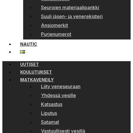
Seurojen materiaalipankki
Suuli jäsen- ja venerekisteri
Ansiomerkit
Purjenumerot
NAUTIC
UUTISET
KOULUTUKSET
MATKAVENEILY
Liity veneseuraan
Yhdessä vesille
Katsastus
Liputus
Satamat
Vastuullisesti vesillä