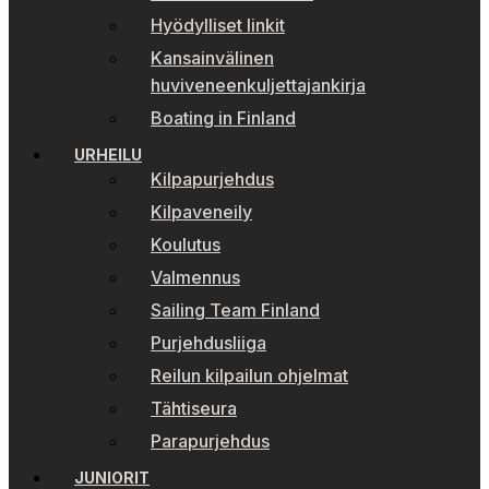
Hyödylliset linkit
Kansainvälinen
huviveneenkuljettajankirja
Boating in Finland
URHEILU
Kilpapurjehdus
Kilpaveneily
Koulutus
Valmennus
Sailing Team Finland
Purjehdusliiga
Reilun kilpailun ohjelmat
Tähtiseura
Parapurjehdus
JUNIORIT