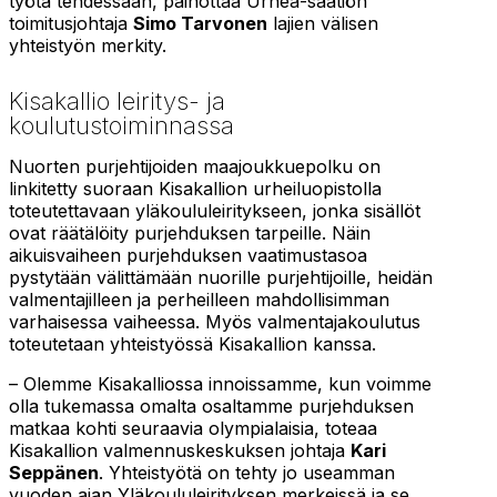
työtä tehdessään, painottaa Urhea-säätiön
toimitusjohtaja
Simo Tarvonen
lajien välisen
yhteistyön merkity.
Kisakallio leiritys- ja
koulutustoiminnassa
Nuorten purjehtijoiden maajoukkuepolku on
linkitetty suoraan Kisakallion urheiluopistolla
toteutettavaan yläkoululeiritykseen, jonka sisällöt
ovat räätälöity purjehduksen tarpeille. Näin
aikuisvaiheen purjehduksen vaatimustasoa
pystytään välittämään nuorille purjehtijoille, heidän
valmentajilleen ja perheilleen mahdollisimman
varhaisessa vaiheessa. Myös valmentajakoulutus
toteutetaan yhteistyössä Kisakallion kanssa.
– Olemme Kisakalliossa innoissamme, kun voimme
olla tukemassa omalta osaltamme purjehduksen
matkaa kohti seuraavia olympialaisia, toteaa
Kisakallion valmennuskeskuksen johtaja
Kari
Seppänen
. Yhteistyötä on tehty jo useamman
vuoden ajan Yläkoululeirityksen merkeissä ja se