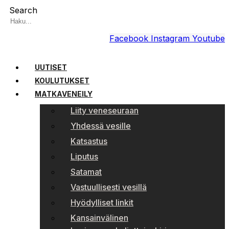
Search
Facebook
Instagram
Youtube
UUTISET
KOULUTUKSET
MATKAVENEILY
Liity veneseuraan
Yhdessä vesille
Katsastus
Liputus
Satamat
Vastuullisesti vesillä
Hyödylliset linkit
Kansainvälinen