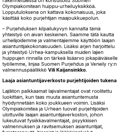
rakennettaessa on konsultoitu Suomen
Olympiakomitean huippu-urheiluyksikköä.
Lopputuloksena on kattava kokonaisuus, joka
käsittää koko purjehtijan maajoukkuepolun.
– Purjehduksen kilpailukyvyn kannalta tämä
yhteistyö on aivan keskeinen. Saamme tätä kautta
urheilijoidemme ja valmentajiemme käyttöön laajan
asiantuntijakokonaisuuden. Lisäksi arjen harjoittelu
ja yhteistyö Urhea-kampuksella muiden lajien
huippujen rinnalla on tärkeä lisäarvo jokapäiväiselle
työllemme, linjaa Suomen Purjehdus ja Veneily ry:n
valmennuspäällikkö
Vili Kaijansinkko
.
Laaja asiantuntijaverkosto purjehtijoiden tukena
Lajiliiton palkkaamat lajivalmentajat ovat roolitettu
luokittain, kun taas muuta asiantuntemusta
hyödynnetään koko joukkueen voimin. Lisäksi
Olympiakomitea ja Urhean tuovat purjehtijoiden
ulottuville laajan asiantuntijaverkoston, johon
lukeutuvat fysiikkavalmentajat, psyykkisen
valmennuksen ja ravitsemuksen asiantuntijat,