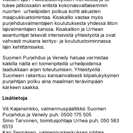
tukee jatkossakin entistä kokonaisvaltaisemmin
nuorten urheilijoiden polkua kohti aikuisten
maajoukkuetoimintaa. Kisakallio vastaa myös
purjehdusvalmentajien koulutuksesta yhdessä liiton
lajivalmentajien kanssa. Kisakallion ja Urhean
asiantuntijat tekevät intensiivistä yhteistyötä ja ovat
vahvasti mukana leiritys- ja koulutustoiminnassa
lajin kehittämiseksi.
Suomen Purjehdus ja Veneily haluaa varmistaa
kaikilla näillä eri toimenpiteillä urheilijoidensa
laadukkaan arjen toteutumisen. Yhteistyöllä
Suomeen rakentuu kansainvälisesti kilpailukykyinen
purjehtijan polku aina maailman terävimpään
kärkeen saakka.
Lisätietoja
Vili Kaijansinkko, valmennuspäällikkö Suomen
Purjehdus ja Veneily puh. 0500 175 505
Simo Tarvonen, toimitusjohtaja Urhea puh. 050 583
6513
Kari Seppänen, valmennuskeskuksen johtaja