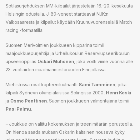
Sotilasurjehduksen MM-kilpailut järjestetään 16.-20. kesäkuuta
Helsingin edustalla. J-80-veneet starttaavat NJK:n
Valkosaaresta ja kilpailut käydään Kruunuvuorenselällä Match
racing -formaatilla.
Suomen Merivoimien joukkueen kipparina toimii
maajoukkuepurjehtija ja Urheilukoulun Reserviupseerikoulun
upseerioppilas
Oskari Muhonen
, joka voitti viime vuonna alle
23-vuotiaiden maailmanmestaruuden Finnjollassa.
Miehistössä ovat kapteeniluutnantti
Sami Tamminen
, joka
kilpaili Sydneyn olympialaisissa Solingissa 2000,
Henri Koski
ja
Osmo Penttinen
. Suomen joukkueen valmentajana toimii
Pasi Palmu
.
– Joukkue on valittu kokemuksen ja treenimäärän perusteella.
On hienoa saada mukaan Oskarin kaltainen nouseva kyky,