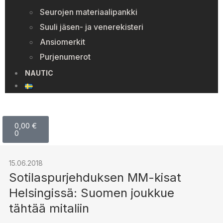
Seurojen materiaalipankki
Suuli jäsen- ja venerekisteri
Ansiomerkit
Purjenumerot
NAUTIC
0,00
€
0
15.06.2018
Sotilaspurjehduksen MM-kisat
Helsingissä: Suomen joukkue
tähtää mitaliin