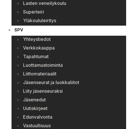
Lasten veneilykoulu
Superleiri
Yläkoululeiritys
SPV
Yhteystiedot
Verkkokauppa
Tapahtumat
Luottamustoiminta
Liittomateriaalit
Jäsenseurat ja luokkaliitot
Liity jäsenseuraksi
Jäsenedut
Uutiskirjeet
Edunvalvonta
Vastuullisuus