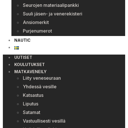
Seurojen materiaalipankki
Suuli jäsen- ja venerekisteri
Ansiomerkit
Purjenumerot
NAUTIC
UUTISET
KOULUTUKSET
MATKAVENEILY
Liity veneseuraan
Yhdessä vesille
Katsastus
Liputus
Satamat
Vastuullisesti vesillä