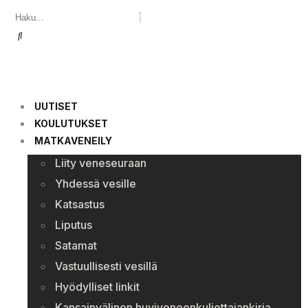
UUTISET
KOULUTUKSET
MATKAVENEILY
Liity veneseuraan
Yhdessä vesille
Katsastus
Liputus
Satamat
Vastuullisesti vesillä
Hyödylliset linkit
Kansainvälinen huviveneenkuljettajankirja