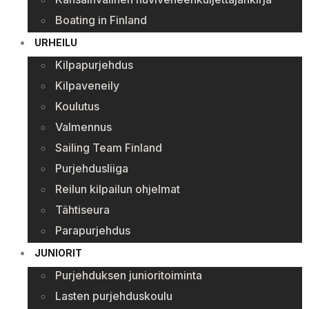
Boating in Finland
URHEILU
Kilpapurjehdus
Kilpaveneily
Koulutus
Valmennus
Sailing Team Finland
Purjehdusliiga
Reilun kilpailun ohjelmat
Tähtiseura
Parapurjehdus
JUNIORIT
Purjehduksen junioritoiminta
Lasten purjehduskoulu