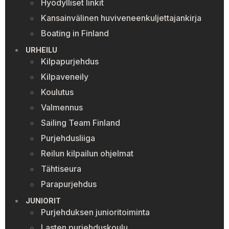
Hyödylliset linkit
Kansainvälinen huviveneenkuljettajankirja
Boating in Finland
URHEILU
Kilpapurjehdus
Kilpaveneily
Koulutus
Valmennus
Sailing Team Finland
Purjehdusliiga
Reilun kilpailun ohjelmat
Tähtiseura
Parapurjehdus
JUNIORIT
Purjehduksen junioritoiminta
Lasten purjehduskoulu