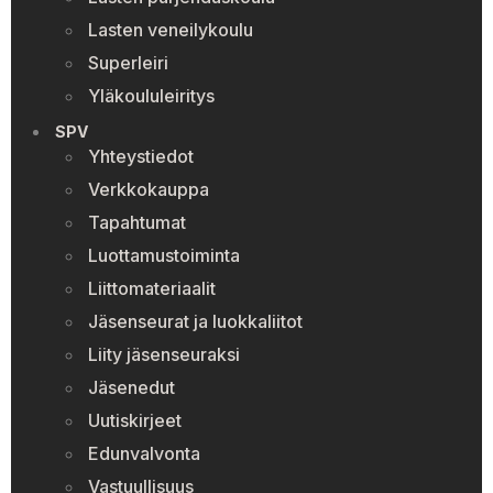
Lasten veneilykoulu
Superleiri
Yläkoululeiritys
SPV
Yhteystiedot
Verkkokauppa
Tapahtumat
Luottamustoiminta
Liittomateriaalit
Jäsenseurat ja luokkaliitot
Liity jäsenseuraksi
Jäsenedut
Uutiskirjeet
Edunvalvonta
Vastuullisuus