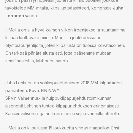
joka on päässyt nopeasti juonesta kiinni. Suomen joukkue
tavoittelee MM-mitalia, kilpailun pääsihteeri, komentaja
Juha
Lehtinen
sanoo.
– Meillä on alla hyvä kolmen viikon treenijakso ja suuntaamme
kisaan luottavaisin mielin. Monissa joukkueissa on
olympiapurjehtijoita, joten kilpailusta on tulossa kovatasoinen.
On tärkeää pärjätä alusta asti, jotta pääsemme mukaan
semifinaaleihin, Muhonen sanoo.
Juha Lehtinen on sotilaspurjehduksen 2018 MM-kilpailuiden
pääsihteeri. Kuva: FIN NAVY
SPV:n Valmennus- ja huippukilpapurjehdustoimikunnan
jäsenenä Lehtinen tuntee kilpapurjehduksen erinomaisesti.
Kansainvälisen regatan koordinointi sujuu varmalla otteella.
– Meillä on kilpailussa 15 joukkuetta ympäri maapallon. Ensi