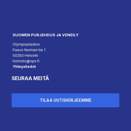
SUOMEN PURJEHDUS JA VENEILY
Olympiastadion
Paavo Nurmen tie 1
00250 Helsinki
toimisto@spv.fi
Yhteystiedot
SEURAA MEITÄ
TILAA UUTISKIRJEEMME
``