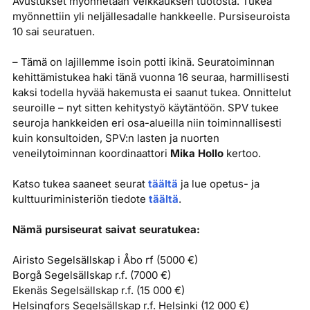
Avustukset myönnetään Veikkauksen tuotosta. Tukea
myönnettiin yli neljällesadalle hankkeelle. Pursiseuroista
10 sai seuratuen.
– Tämä on lajillemme isoin potti ikinä. Seuratoiminnan
kehittämistukea haki tänä vuonna 16 seuraa, harmillisesti
kaksi todella hyvää hakemusta ei saanut tukea. Onnittelut
seuroille – nyt sitten kehitystyö käytäntöön. SPV tukee
seuroja hankkeiden eri osa-alueilla niin toiminnallisesti
kuin konsultoiden, SPV:n lasten ja nuorten
veneilytoiminnan koordinaattori
Mika Hollo
kertoo.
Katso tukea saaneet seurat
täältä
ja lue opetus- ja
kulttuuriministeriön tiedote
täältä
.
Nämä pursiseurat saivat seuratukea:
Airisto Segelsällskap i Åbo rf (5000 €)
Borgå Segelsällskap r.f. (7000 €)
Ekenäs Segelsällskap r.f. (15 000 €)
Helsingfors Segelsällskap r.f. Helsinki (12 000 €)