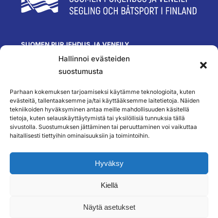
SUOMEN PURJEHDUS JA VENEILY
Hallinnoi evästeiden
Olympiastadion
Paavo Nurmen tie 1
suostumusta
00250 Helsinki
toimisto@spv.fi
Parhaan kokemuksen tarjoamiseksi käytämme teknologioita, kuten
Yhteystiedot
evästeitä, tallentaaksemme ja/tai käyttääksemme laitetietoja. Näiden
tekniikoiden hyväksyminen antaa meille mahdollisuuden käsitellä
SEURAA MEITÄ
tietoja, kuten selauskäyttäytymistä tai yksilöllisiä tunnuksia tällä
sivustolla. Suostumuksen jättäminen tai peruuttaminen voi vaikuttaa
haitallisesti tiettyihin ominaisuuksiin ja toimintoihin.
TILAA UUTISKIRJEEMME
Hyväksy
Kiellä
``
Näytä asetukset