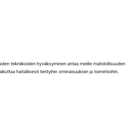
äiden tekniikoiden hyväksyminen antaa meille mahdollisuuden
uttaa haitallisesti tiettyihin ominaisuuksiin ja toimintoihin.