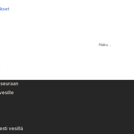
ukset
Y
eseuraan
esille
esti vesillä