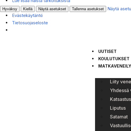
Lue lisää näistä tarkoituksista
Näytä aset
Hyväksy
Kiellä
Näytä asetukset
Tallenna asetukset
Evästekäytäntö
Tietosuojaseloste
UUTISET
KOULUTUKSET
MATKAVENEIL
Liity ven
Yhdessä v
Katsastus
Liputus
Satamat
Vastuullis