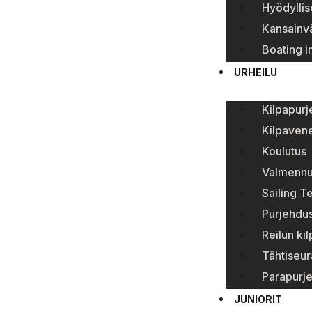
Hyödyllise
Kansainvä
Boating i
URHEILU
Kilpapur
Kilpavene
Koulutus
Valmenn
Sailing T
Purjehdus
Reilun ki
Tähtiseur
Parapurj
JUNIORIT