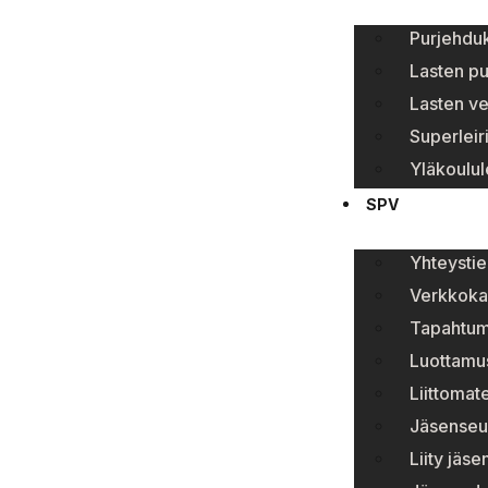
Purjehduk
Lasten p
Lasten ve
Superleir
Yläkoulule
SPV
Yhteystie
Verkkok
Tapahtum
Luottamu
Liittomate
Jäsenseur
Liity jäs