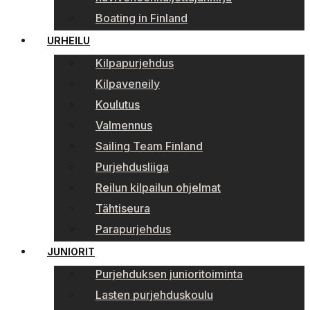
Boating in Finland
URHEILU
Kilpapurjehdus
Kilpaveneily
Koulutus
Valmennus
Sailing Team Finland
Purjehdusliiga
Reilun kilpailun ohjelmat
Tähtiseura
Parapurjehdus
JUNIORIT
Purjehduksen junioritoiminta
Lasten purjehduskoulu