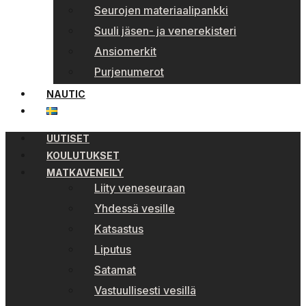
Seurojen materiaalipankki
Suuli jäsen- ja venerekisteri
Ansiomerkit
Purjenumerot
NAUTIC
UUTISET
KOULUTUKSET
MATKAVENEILY
Liity veneseuraan
Yhdessä vesille
Katsastus
Liputus
Satamat
Vastuullisesti vesillä