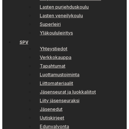
Lasten purjehduskoulu
Lasten veneilykoulu
Superleiri
Yläkoululeiritys
SPV
Yhteystiedot
Verkkokauppa
Tapahtumat
Luottamustoiminta
Liittomateriaalit
Jäsenseurat ja luokkaliitot
Liity jäsenseuraksi
Jäsenedut
Uutiskirjeet
Edunvalvonta