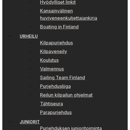
Hyödylliset linkit
Kansainvälinen
huviveneenkuljettajankirja
Boating in Finland
URHEILU
Kilpapurjehdus
Kilpaveneily
Koulutus
Valmennus
Sailing Team Finland
Purjehdusliiga
Reilun kilpailun ohjelmat
Tähtiseura
Parapurjehdus
JUNIORIT
Purjehduksen junioritoiminta