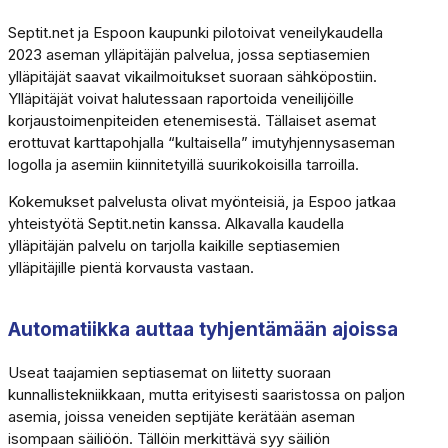
Septit.net ja Espoon kaupunki pilotoivat veneilykaudella
2023 aseman ylläpitäjän palvelua, jossa septiasemien
ylläpitäjät saavat vikailmoitukset suoraan sähköpostiin.
Ylläpitäjät voivat halutessaan raportoida veneilijöille
korjaustoimenpiteiden etenemisestä. Tällaiset asemat
erottuvat karttapohjalla “kultaisella” imutyhjennysaseman
logolla ja asemiin kiinnitetyillä suurikokoisilla tarroilla.
Kokemukset palvelusta olivat myönteisiä, ja Espoo jatkaa
yhteistyötä Septit.netin kanssa. Alkavalla kaudella
ylläpitäjän palvelu on tarjolla kaikille septiasemien
ylläpitäjille pientä korvausta vastaan.
Automatiikka auttaa tyhjentämään ajoissa
Useat taajamien septiasemat on liitetty suoraan
kunnallistekniikkaan, mutta erityisesti saaristossa on paljon
asemia, joissa veneiden septijäte kerätään aseman
isompaan säiliöön. Tällöin merkittävä syy säiliön