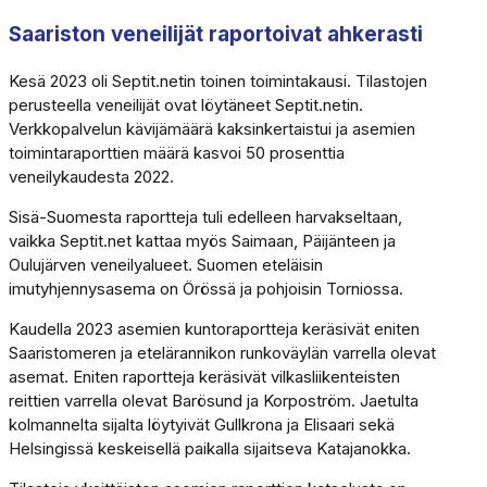
Saariston veneilijät raportoivat ahkerasti
Kesä 2023 oli Septit.netin toinen toimintakausi. Tilastojen
perusteella veneilijät ovat löytäneet Septit.netin.
Verkkopalvelun kävijämäärä kaksinkertaistui ja asemien
toimintaraporttien määrä kasvoi 50 prosenttia
veneilykaudesta 2022.
Sisä-Suomesta raportteja tuli edelleen harvakseltaan,
vaikka Septit.net kattaa myös Saimaan, Päijänteen ja
Oulujärven veneilyalueet. Suomen eteläisin
imutyhjennysasema on Örössä ja pohjoisin Torniossa.
Kaudella 2023 asemien kuntoraportteja keräsivät eniten
Saaristomeren ja etelärannikon runkoväylän varrella olevat
asemat. Eniten raportteja keräsivät vilkasliikenteisten
reittien varrella olevat Barösund ja Korpoström. Jaetulta
kolmannelta sijalta löytyivät Gullkrona ja Elisaari sekä
Helsingissä keskeisellä paikalla sijaitseva Katajanokka.