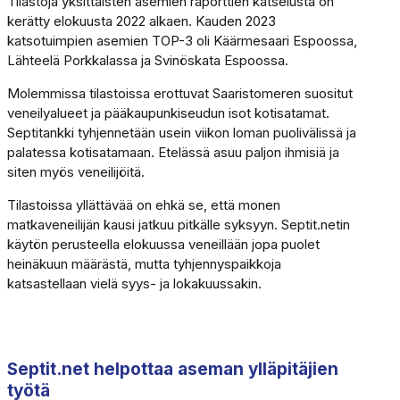
Tilastoja yksittäisten asemien raporttien katselusta on
kerätty elokuusta 2022 alkaen. Kauden 2023
katsotuimpien asemien TOP-3 oli Käärmesaari Espoossa,
Lähteelä Porkkalassa ja Svinöskata Espoossa.
Molemmissa tilastoissa erottuvat Saaristomeren suositut
veneilyalueet ja pääkaupunkiseudun isot kotisatamat.
Septitankki tyhjennetään usein viikon loman puolivälissä ja
palatessa kotisatamaan. Etelässä asuu paljon ihmisiä ja
siten myös veneilijöitä.
Tilastoissa yllättävää on ehkä se, että monen
matkaveneilijän kausi jatkuu pitkälle syksyyn. Septit.netin
käytön perusteella elokuussa veneillään jopa puolet
heinäkuun määrästä, mutta tyhjennyspaikkoja
katsastellaan vielä syys- ja lokakuussakin.
Septit.net helpottaa aseman ylläpitäjien
työtä