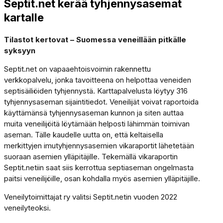
Septit.net kerää tyhjennysasemat
kartalle
Tilastot kertovat – Suomessa veneillään pitkälle
syksyyn
Septit.net on vapaaehtoisvoimin rakennettu
verkkopalvelu, jonka tavoitteena on helpottaa veneiden
septisäiliöiden tyhjennystä. Karttapalvelusta löytyy 316
tyhjennysaseman sijaintitiedot. Veneilijät voivat raportoida
käyttämänsä tyhjennysaseman kunnon ja siten auttaa
muita veneilijöitä löytämään helposti lähimmän toimivan
aseman. Tälle kaudelle uutta on, että keltaisella
merkittyjen imutyhjennysasemien vikaraportit lähetetään
suoraan asemien ylläpitäjille. Tekemällä vikaraportin
Septit.netiin saat siis kerrottua septiaseman ongelmasta
paitsi veneilijöille, osan kohdalla myös asemien ylläpitäjille.
Veneilytoimittajat ry valitsi Septit.netin vuoden 2022
veneilyteoksi.