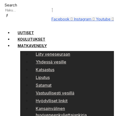
Search
Facebook
Instagram
Youtube
UUTISET
KOULUTUKSET
MATKAVENEILY
Liity veneseuraan
Yhdessä vesille
Katsastus
Liputus
Satamat
Vastuullisesti vesillä
Hyödylliset linkit
Kansainvälinen
huviveneenkuljettajankirja