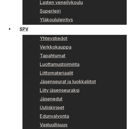
Lasten veneilykoulu
Superleiri
Yläkoululeiritys
SPV
Yhteystiedot
Verkkokauppa
Tapahtumat
Luottamustoiminta
Liittomateriaalit
Jäsenseurat ja luokkaliitot
Liity jäsenseuraksi
Jäsenedut
Uutiskirjeet
Edunvalvonta
Vastuullisuus