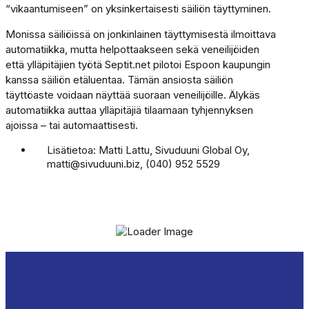
“vikaantumiseen” on yksinkertaisesti säiliön täyttyminen.
Monissa säiliöissä on jonkinlainen täyttymisestä ilmoittava
automatiikka, mutta helpottaakseen sekä veneilijöiden
että ylläpitäjien työtä Septit.net pilotoi Espoon kaupungin
kanssa säiliön etäluentaa. Tämän ansiosta säiliön
täyttöaste voidaan näyttää suoraan veneilijöille. Älykäs
automatiikka auttaa ylläpitäjiä tilaamaan tyhjennyksen
ajoissa – tai automaattisesti.
Lisätietoa: Matti Lattu, Sivuduuni Global Oy,
matti@sivuduuni.biz, (040) 952 5529