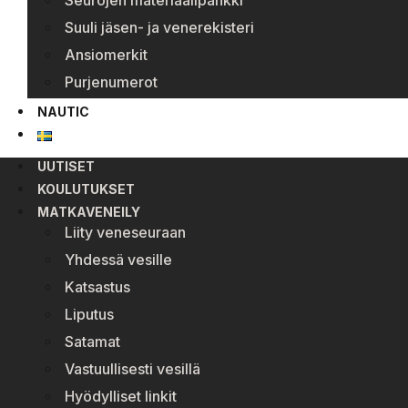
Seurojen materiaalipankki
Suuli jäsen- ja venerekisteri
Ansiomerkit
Purjenumerot
NAUTIC
UUTISET
KOULUTUKSET
MATKAVENEILY
Liity veneseuraan
Yhdessä vesille
Katsastus
Liputus
Satamat
Vastuullisesti vesillä
Hyödylliset linkit