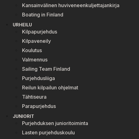
Kansainvälinen huviveneenkuljettajankirja
Boating in Finland
URHEILU
Kilpapurjehdus
Kilpaveneily
Koulutus
Valmennus
Sailing Team Finland
Purjehdusliiga
Reilun kilpailun ohjelmat
Tähtiseura
Parapurjehdus
JUNIORIT
Purjehduksen junioritoiminta
Lasten purjehduskoulu