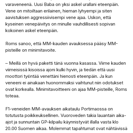
varaveneenä. Uusi Baba on yksi askel urallani eteenpäin.
Vene on mitoiltaan erilainen, hieman lyhyempi ja siten
aavistuksen aggressiivisempi vene ajaa. Uskon, että
kyseinen venepäivitys on minulle vauhdillisesti sopivan
kokoinen askel eteenpäin.
Roms sanoo, että MM-kauden avauksessa pääsy MM-
pisteille on minimitavoite.
– Meillä on hyvä paketti tänä vuonna kasassa. Viime kauden
viimeisissä kisoissa ajoni kulki hyvin, ja tiedän että uusi
moottori työntää venettäni hienosti eteenpäin. Ja kun
veneeni ei ainakaan huonommaksi vaihtunut niin odotukset
ovat korkealla. Minimitavoitteeni on ajaa MM-pisteille, Roms
toteaa.
F1-veneiden MM-avauksen aikataulu Portimaossa on
totutusta poikkeuksellinen. Vuoroveden takia lauantain aika-
ajot ja sunnuntain GP-kilpailu käynnistyvät illalla vasta klo
20.00 Suomen aikaa. Molemmat tapahtumat ovat nähtävissä