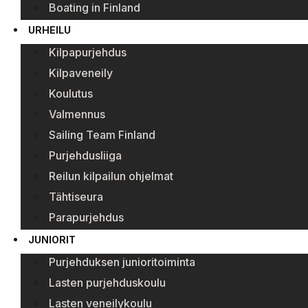
Boating in Finland
URHEILU
Kilpapurjehdus
Kilpaveneily
Koulutus
Valmennus
Sailing Team Finland
Purjehdusliiga
Reilun kilpailun ohjelmat
Tähtiseura
Parapurjehdus
JUNIORIT
Purjehduksen junioritoiminta
Lasten purjehduskoulu
Lasten veneilykoulu