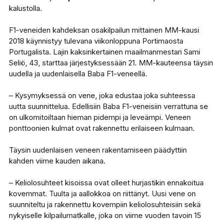
kalustolla.
F1-veneiden kahdeksan osakilpailun mittainen MM-kausi
2018 käynnistyy tulevana viikonloppuna Portimaosta
Portugalista. Lajin kaksinkertainen maailmanmestari Sami
Seliö, 43, starttaa järjestyksessään 21. MM-kauteensa täysin
uudella ja uudenlaisella Baba F1-veneellä.
– Kysymyksessä on vene, joka edustaa joka suhteessa
uutta suunnittelua. Edellisiin Baba F1-veneisiin verrattuna se
on ulkomitoiltaan hieman pidempi ja leveämpi. Veneen
ponttoonien kulmat ovat rakennettu erilaiseen kulmaan.
Täysin uudenlaisen veneen rakentamiseen päädyttiin
kahden viime kauden aikana.
– Keliolosuhteet kisoissa ovat olleet hurjastikin ennakoitua
kovemmat. Tuulta ja aallokkoa on riittänyt. Uusi vene on
suunniteltu ja rakennettu kovempiin keliolosuhteisiin sekä
nykyiselle kilpailumatkalle, joka on viime vuoden tavoin 15