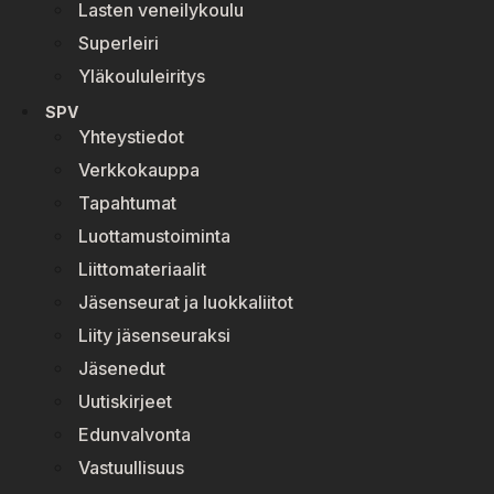
Lasten veneilykoulu
Superleiri
Yläkoululeiritys
SPV
Yhteystiedot
Verkkokauppa
Tapahtumat
Luottamustoiminta
Liittomateriaalit
Jäsenseurat ja luokkaliitot
Liity jäsenseuraksi
Jäsenedut
Uutiskirjeet
Edunvalvonta
Vastuullisuus