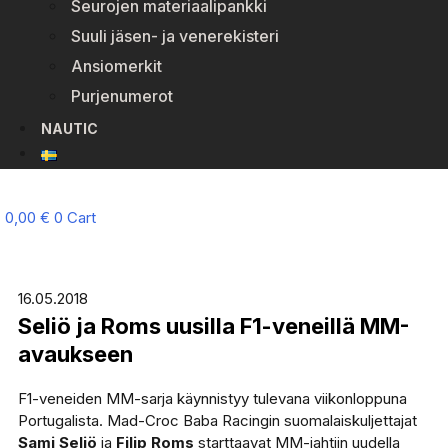
Seurojen materiaalipankki
Suuli jäsen- ja venerekisteri
Ansiomerkit
Purjenumerot
NAUTIC
0,00
€
0
Cart
16.05.2018
Seliö ja Roms uusilla F1-veneillä MM-
avaukseen
F1-veneiden MM-sarja käynnistyy tulevana viikonloppuna
Portugalista. Mad-Croc Baba Racingin suomalaiskuljettajat
Sami Seliö
ja
Filip Roms
starttaavat MM-jahtiin uudella