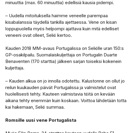
minuuttia (max. 60 minuuttia) edellisiä kausia pidempi.
– Uudella mitoituksella haimme veneelle parempaa
kisabalanssia täydellä tankilla ajettaessa. Vene on kisan
loppupuolella myös helpompi ajattava kuin mitä edelliset
veneeni ovat olleet, Seliö kertoo.
Kauden 2018 MM-avaus Portugalissa on Seliölle uran 150:s
GP-osakilpailu. Suomalaiskuljettaja on Portugalin Duarte
Benaventen (170 starttia) jälkeen sarjan toiseksi kokenein
kuljettaja.
– Kauden alkua on jo innolla odotettu. Kalustonne on ollut jo
reilun kuukauden päivät Portugalissa ja valmistelut ovat
huolellisesti tehty. Kauteen valmistavia töitä on kevään
aikana tehty enemmän kuin koskaan. Voittoa lähdetään totta
kai hakemaan, Seliö summaa.
Romsille uusi vene Portugalista