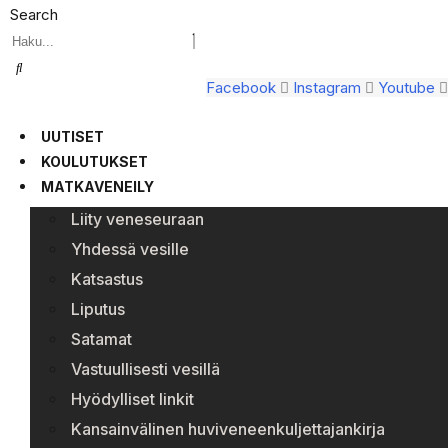
Search
Facebook
Instagram
Youtube
UUTISET
KOULUTUKSET
MATKAVENEILY
Liity veneseuraan
Yhdessä vesille
Katsastus
Liputus
Satamat
Vastuullisesti vesillä
Hyödylliset linkit
Kansainvälinen huviveneenkuljettajankirja