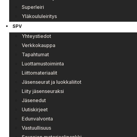
Superleiri
Yläkoululeiritys
SPV
Yhteystiedot
Verkkokauppa
Tapahtumat
Luottamustoiminta
Liittomateriaalit
Jäsenseurat ja luokkaliitot
Liity jäsenseuraksi
Jäsenedut
Uutiskirjeet
Edunvalvonta
Vastuullisuus