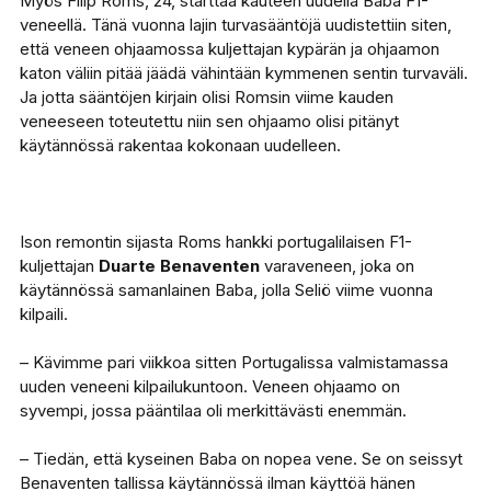
Myös Filip Roms, 24, starttaa kauteen uudella Baba F1-
veneellä. Tänä vuonna lajin turvasääntöjä uudistettiin siten,
että veneen ohjaamossa kuljettajan kypärän ja ohjaamon
katon väliin pitää jäädä vähintään kymmenen sentin turvaväli.
Ja jotta sääntöjen kirjain olisi Romsin viime kauden
veneeseen toteutettu niin sen ohjaamo olisi pitänyt
käytännössä rakentaa kokonaan uudelleen.
Ison remontin sijasta Roms hankki portugalilaisen F1-
kuljettajan
Duarte Benaventen
varaveneen, joka on
käytännössä samanlainen Baba, jolla Seliö viime vuonna
kilpaili.
– Kävimme pari viikkoa sitten Portugalissa valmistamassa
uuden veneeni kilpailukuntoon. Veneen ohjaamo on
syvempi, jossa pääntilaa oli merkittävästi enemmän.
– Tiedän, että kyseinen Baba on nopea vene. Se on seissyt
Benaventen tallissa käytännössä ilman käyttöä hänen