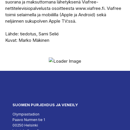
suorana ja maksuttomana lähetyksenä Viafree-
nettitelevisiopalvelusta osoitteesta www.viafree.fi. Viafree
toimii selaimella ja mobiililla (Apple ja Android) sekä
neljännen sukupolven Apple TV:ssä.
Lähde: tiedotus, Sami Seliö
Kuvat: Marko Mäkinen
SUOMEN PURJEHDUS JA VENEILY
Olympiastadion
Paavo Nurmen tie 1
00250 Helsinki