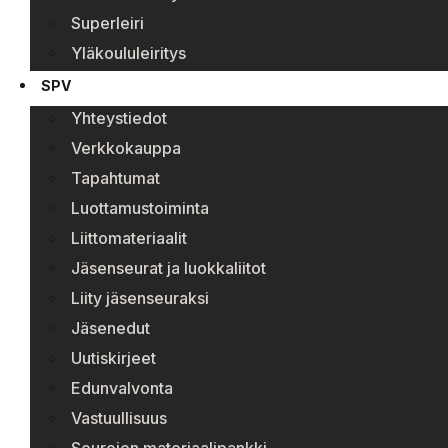
Superleiri
Yläkoululeiritys
SPV
Yhteystiedot
Verkkokauppa
Tapahtumat
Luottamustoiminta
Liittomateriaalit
Jäsenseurat ja luokkaliitot
Liity jäsenseuraksi
Jäsenedut
Uutiskirjeet
Edunvalvonta
Vastuullisuus