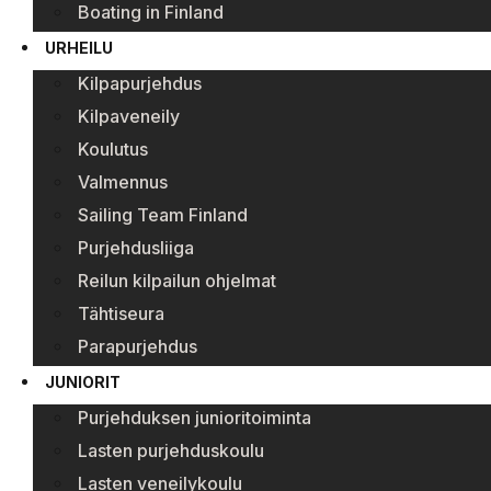
Boating in Finland
URHEILU
Kilpapurjehdus
Kilpaveneily
Koulutus
Valmennus
Sailing Team Finland
Purjehdusliiga
Reilun kilpailun ohjelmat
Tähtiseura
Parapurjehdus
JUNIORIT
Purjehduksen junioritoiminta
Lasten purjehduskoulu
Lasten veneilykoulu