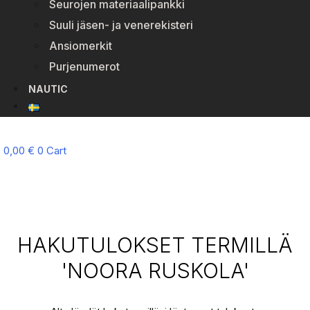
Seurojen materiaalipankki
Suuli jäsen- ja venerekisteri
Ansiomerkit
Purjenumerot
NAUTIC
0,00
€
0
Cart
HAKUTULOKSET TERMILLÄ
'NOORA RUSKOLA'