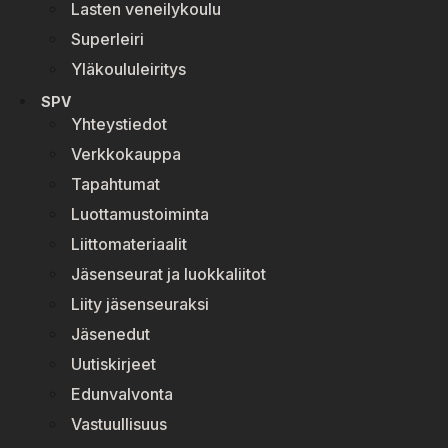
Lasten veneilykoulu
Superleiri
Yläkoululeiritys
SPV
Yhteystiedot
Verkkokauppa
Tapahtumat
Luottamustoiminta
Liittomateriaalit
Jäsenseurat ja luokkaliitot
Liity jäsenseuraksi
Jäsenedut
Uutiskirjeet
Edunvalvonta
Vastuullisuus