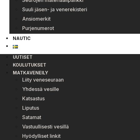
Seurojen materiaalipankki
Suuli jäsen- ja venerekisteri
Ansiomerkit
Purjenumerot
NAUTIC
UUTISET
KOULUTUKSET
MATKAVENEILY
Liity veneseuraan
Yhdessä vesille
Katsastus
Liputus
Satamat
Vastuullisesti vesillä
Hyödylliset linkit