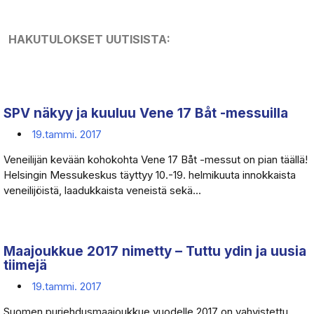
HAKUTULOKSET UUTISISTA:
SPV näkyy ja kuuluu Vene 17 Båt -messuilla
19.tammi. 2017
Veneilijän kevään kohokohta Vene 17 Båt -messut on pian täällä!
Helsingin Messukeskus täyttyy 10.-19. helmikuuta innokkaista
veneilijöistä, laadukkaista veneistä sekä...
Maajoukkue 2017 nimetty – Tuttu ydin ja uusia
tiimejä
19.tammi. 2017
Suomen purjehdusmaajoukkue vuodelle 2017 on vahvistettu.