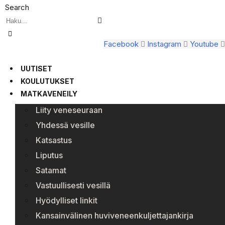
Search
Facebook
Instagram
Youtube
UUTISET
KOULUTUKSET
MATKAVENEILY
Liity veneseuraan
Yhdessä vesille
Katsastus
Liputus
Satamat
Vastuullisesti vesillä
Hyödylliset linkit
Kansainvälinen huviveneenkuljettajankirja