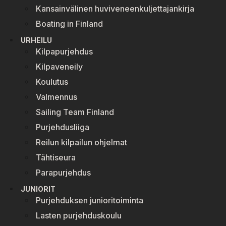
Kansainvälinen huviveneenkuljettajankirja
Boating in Finland
URHEILU
Kilpapurjehdus
Kilpaveneily
Koulutus
Valmennus
Sailing Team Finland
Purjehdusliiga
Reilun kilpailun ohjelmat
Tähtiseura
Parapurjehdus
JUNIORIT
Purjehduksen junioritoiminta
Lasten purjehduskoulu