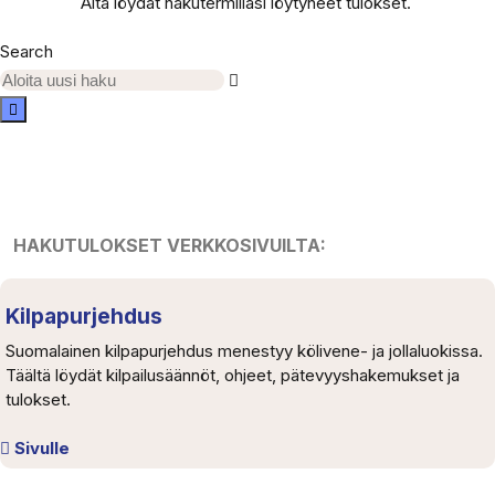
Alta löydät hakutermilläsi löytyneet tulokset.
Search
HAKUTULOKSET VERKKOSIVUILTA:
Kilpapurjehdus
Suomalainen kilpapurjehdus menestyy kölivene- ja jollaluokissa.
Täältä löydät kilpailusäännöt, ohjeet, pätevyyshakemukset ja
tulokset.
Sivulle