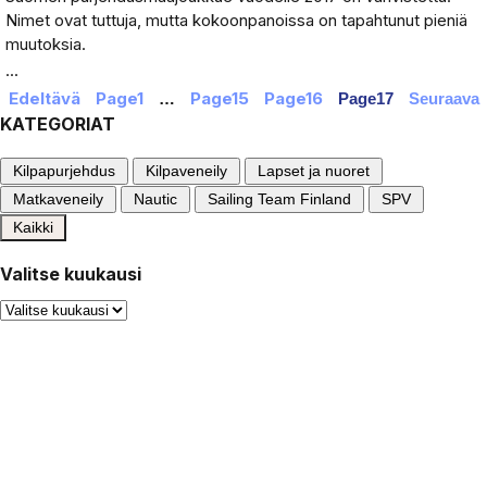
Nimet ovat tuttuja, mutta kokoonpanoissa on tapahtunut pieniä
muutoksia.
...
Edeltävä
Page
1
Page
15
Page
16
…
Page
17
Seuraava
KATEGORIAT
Kilpapurjehdus
Kilpaveneily
Lapset ja nuoret
Matkaveneily
Nautic
Sailing Team Finland
SPV
Kaikki
Valitse kuukausi
Valitse
kuukausi