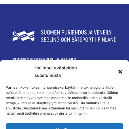
SUOMEN PURJEHDUS JA VENEILY
Hallinnoi evästeiden
Olympiastadion
Paavo Nurmen tie 1
suostumusta
00250 Helsinki
toimisto@spv.fi
Parhaan kokemuksen tarjoamiseksi käytämme teknologioita, kuten
Yhteystiedot
evästeitä, tallentaaksemme ja/tai käyttääksemme laitetietoja. Näiden
tekniikoiden hyväksyminen antaa meille mahdollisuuden käsitellä
SEURAA MEITÄ
tietoja, kuten selauskäyttäytymistä tai yksilöllisiä tunnuksia tällä
sivustolla. Suostumuksen jättäminen tai peruuttaminen voi vaikuttaa
haitallisesti tiettyihin ominaisuuksiin ja toimintoihin.
TILAA UUTISKIRJEEMME