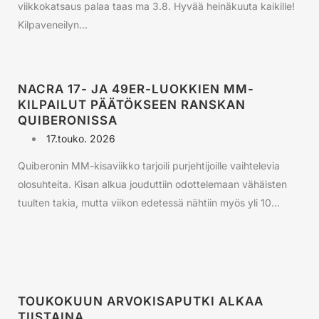
viikkokatsaus palaa taas ma 3.8. Hyvää heinäkuuta kaikille!
Kilpaveneilyn...
NACRA 17- JA 49ER-LUOKKIEN MM-
KILPAILUT PÄÄTÖKSEEN RANSKAN
QUIBERONISSA
17.touko. 2026
Quiberonin MM-kisaviikko tarjoili purjehtijoille vaihtelevia
olosuhteita. Kisan alkua jouduttiin odottelemaan vähäisten
tuulten takia, mutta viikon edetessä nähtiin myös yli 10...
TOUKOKUUN ARVOKISAPUTKI ALKAA
TIISTAINA