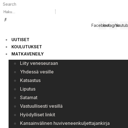
Search
Facebook
Instagram
Youtu
UUTISET
KOULUTUKSET
MATKAVENEILY
Liity veneseuraan
Yhdessä vesille
Katsastus
Liputus
Satamat
Vastuullisesti vesillä
Hyödylliset linkit
Kansainvälinen huviveneenkuljettajankirja