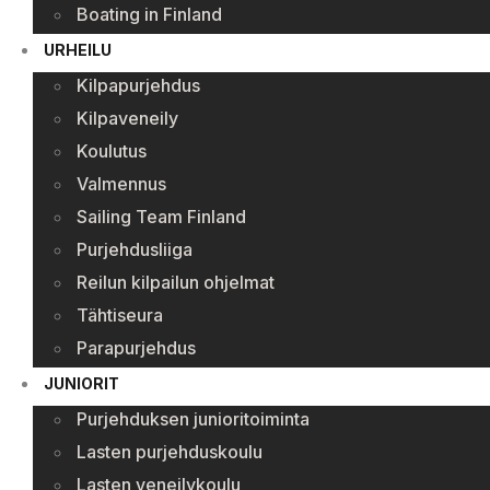
Boating in Finland
URHEILU
Kilpapurjehdus
Kilpaveneily
Koulutus
Valmennus
Sailing Team Finland
Purjehdusliiga
Reilun kilpailun ohjelmat
Tähtiseura
Parapurjehdus
JUNIORIT
Purjehduksen junioritoiminta
Lasten purjehduskoulu
Lasten veneilykoulu