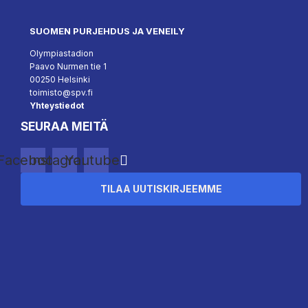
SUOMEN PURJEHDUS JA VENEILY
Olympiastadion
Paavo Nurmen tie 1
00250 Helsinki
toimisto@spv.fi
Yhteystiedot
SEURAA MEITÄ
Facebook
Instagram
Youtube
TILAA UUTISKIRJEEMME
``