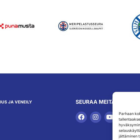
SEURAA MEITÄ
US JA VENEILY
Parhaan kok
tallentaaks
hyväksymine
selauskäyttä
jättäminen t