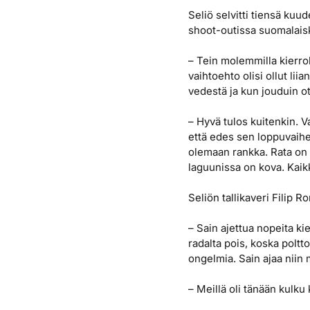
Seliö selvitti tiensä k
shoot-outissa suomalaisk
– Tein molemmilla kierrok
vaihtoehto olisi ollut liia
vedestä ja kun jouduin ot
– Hyvä tulos kuitenkin. V
että edes sen loppuvaihe
olemaan rankka. Rata on 
laguunissa on kova. Kaikk
Seliön tallikaveri Filip R
– Sain ajettua nopeita k
radalta pois, koska poltt
ongelmia. Sain ajaa niin 
– Meillä oli tänään kulk