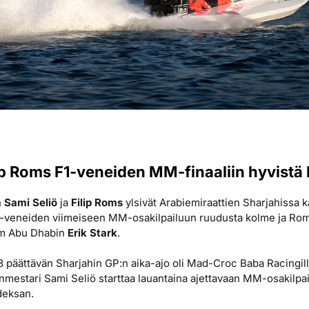
lip Roms F1-veneiden MM-finaaliin hyvistä
n
Sami Seliö
ja
Filip Roms
ylsivät Arabiemiraattien Sharjahissa
 F1-veneiden viimeiseen MM-osakilpailuun ruudusta kolme ja Ro
am Abu Dhabin
Erik Stark
.
päättävän Sharjahin GP:n aika-ajo oli Mad-Croc Baba Racingill
mestari Sami Seliö starttaa lauantaina ajettavaan MM-osakilpa
deksan.