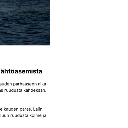
 lähtöasemista
 kauden parhaaseen aika-
ms ruudusta kahdeksan.
e kauden paras. Lajin
iluun ruudusta kolme ja