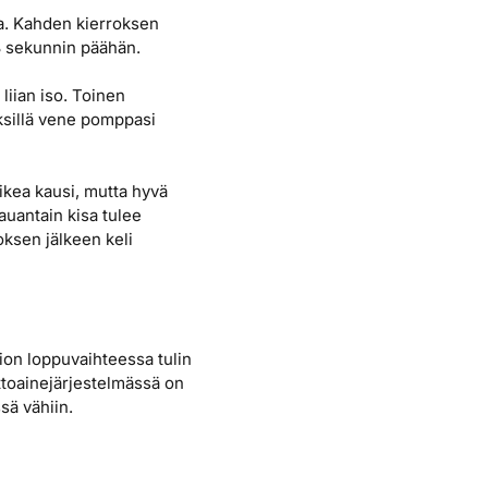
a. Kahden kierroksen
18 sekunnin päähän.
liian iso. Toinen
tyksillä vene pomppasi
aikea kausi, mutta hyvä
uantain kisa tulee
ksen jälkeen keli
ion loppuvaihteessa tulin
lttoainejärjestelmässä on
sä vähiin.