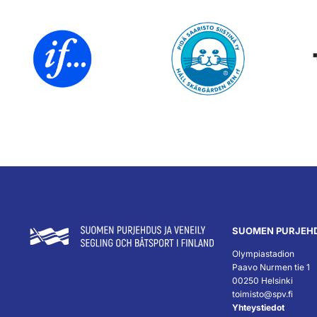
SUOMEN PURJEHD
Olympiastadion
Paavo Nurmen tie 1
00250 Helsinki
toimisto@spv.fi
Yhteystiedot