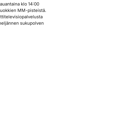
lauantaina klo 14:00
luokkien MM-pisteistä.
titelevisiopalvelusta
kä neljännen sukupolven