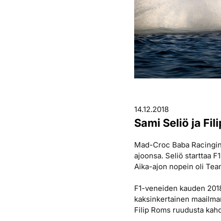
14.12.2018
Sami Seliö ja Fi
Mad-Croc Baba Racingi
ajoonsa. Seliö starttaa
Aika-ajon nopein oli Te
F1-veneiden kauden 2018 
kaksinkertainen maailman
Filip Roms ruudusta kah