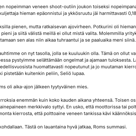
uuden nopeimman veneen shoot-outiin joukon toiseksi nopeimpan
uljettaja hieman epäonnistui ja ykkösruutu jäi harmittavasti 0,
silla pienen, mutta ratkaisevan ajovirheen. Potkurini oli hieman 
n pieni ja siitä välistä meillä ei ollut mistä valita. Molemmilla yri
tamaan sen alas niin aikaa tuhraantui ja se paaluaika meni siinä.
auhtimme on nyt tasolla, jolla se kuuluukin olla. Tämä on ollut v
essa pystyimme selättämään ongelmat ja ajamaan tuloksesta. La
edellisvuosista huomattavasti nopeutunut ja jo muutaman kierro
i pistetään kuitenkin peliin, Seliö lupaa.
oms oli aika-ajon jälkeen tyytyväinen mies.
ierroksia enemmän kuin koko kauden aikana yhteensä. Toisen os
oainepaineen merkkivalo syttyi. En usko, että moottorissa tai po
monta kierrosta, että polttoaine veneen tankissa kävi käännöksis
u kohdallaan. Tästä on lauantaina hyvä jatkaa, Roms summasi.