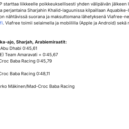
starttaa liikkeelle poikkeuksellisesti yhden välipäivän jälkeen 
perjantaina Sharjahin Khalid-laguunissa kilpaillaan Aquabike-
on nähtävissä suorana ja maksuttomana lähetyksenä Viafree-net
fi
. Viafree toimii selaimella ja mobiililla (Apple ja Android) se
ka-ajo, Sharjah, Arabiemiraatit:
 Abu Dhabi 0:45,61
E) Team Amaravati + 0:45,67
-Croc Baba Racing 0:45,79
Croc Baba Racing 0:48,11
Marko Mäkinen/Mad-Croc Baba Racing