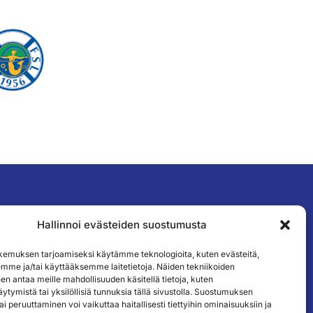
Hallinnoi evästeiden suostumusta
TILAA UUTISKIRJEEMME
emuksen tarjoamiseksi käytämme teknologioita, kuten evästeitä,
emme ja/tai käyttääksemme laitetietoja. Näiden tekniikoiden
n antaa meille mahdollisuuden käsitellä tietoja, kuten
ytymistä tai yksilöllisiä tunnuksia tällä sivustolla. Suostumuksen
ai peruuttaminen voi vaikuttaa haitallisesti tiettyihin ominaisuuksiin ja