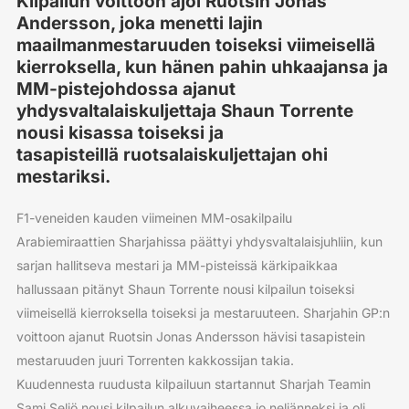
Kilpailun voittoon ajoi Ruotsin Jonas
Andersson, joka menetti lajin
maailmanmestaruuden toiseksi viimeisellä
kierroksella, kun hänen pahin uhkaajansa ja
MM-pistejohdossa ajanut
yhdysvaltalaiskuljettaja Shaun Torrente
nousi kisassa toiseksi ja
tasapisteillä ruotsalaiskuljettajan ohi
mestariksi.
F1-veneiden kauden viimeinen MM-osakilpailu
Arabiemiraattien Sharjahissa päättyi yhdysvaltalaisjuhliin, kun
sarjan hallitseva mestari ja MM-pisteissä kärkipaikkaa
hallussaan pitänyt Shaun Torrente nousi kilpailun toiseksi
viimeisellä kierroksella toiseksi ja mestaruuteen. Sharjahin GP:n
voittoon ajanut Ruotsin Jonas Andersson hävisi tasapistein
mestaruuden juuri Torrenten kakkossijan takia.
Kuudennesta ruudusta kilpailuun startannut Sharjah Teamin
Sami Seliö nousi kilpailun alkuvaiheessa jo neljänneksi ja oli