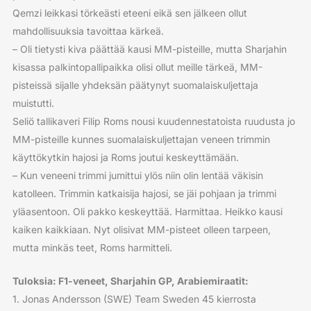
Qemzi leikkasi törkeästi eteeni eikä sen jälkeen ollut
mahdollisuuksia tavoittaa kärkeä.
– Oli tietysti kiva päättää kausi MM-pisteille, mutta Sharjahin
kisassa palkintopallipaikka olisi ollut meille tärkeä, MM-
pisteissä sijalle yhdeksän päätynyt suomalaiskuljettaja
muistutti.
Seliö tallikaveri Filip Roms nousi kuudennestatoista ruudusta jo
MM-pisteille kunnes suomalaiskuljettajan veneen trimmin
käyttökytkin hajosi ja Roms joutui keskeyttämään.
– Kun veneeni trimmi jumittui ylös niin olin lentää väkisin
katolleen. Trimmin katkaisija hajosi, se jäi pohjaan ja trimmi
yläasentoon. Oli pakko keskeyttää. Harmittaa. Heikko kausi
kaiken kaikkiaan. Nyt olisivat MM-pisteet olleen tarpeen,
mutta minkäs teet, Roms harmitteli.
Tuloksia: F1-veneet, Sharjahin GP, Arabiemiraatit:
1. Jonas Andersson (SWE) Team Sweden 45 kierrosta