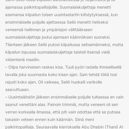
ajamassa palkintopallisijoille. Suomalaiskuljettaja menetti
asemansa kilpailun toisen uusintastartin kiihdytyksessä, kun
ensimmäiselle poijulle ajettaessa Seliö menetti hetkeksi
veneensä hallinnan ja ympäriajon välttääkseen
suomalaiskuljettaja joutui ajamaan käännöksen suoraksi.
Tilanteen jälkeen Seliö putosi kilpailussa seitsemänneksi, mutta
kilpailun lopussa suomalaiskuljettaja taisteli itsensä vielä
viidentenä maaliin.
– Olipa harvinaisen raskas kisa. Tuuli pyöri radalla ihmeellisellä
tavalla joka suunnasta koko kisan ajan. Sain tehdä töitä tosi
rajusti koko ajan. Oli vaikeaa, Seliö huokaili varikolle
saavuttuaan.
– Uusintalähdön jälkeen ensimmäiselle poijulle tultaessa en vain
saanut venettäni alas. Painoin trimmiä, mutta veneeni oli sen
verran korkealla ilmassa, että piti vain odottaa että se putoaa
takaisin veteen ennen kuin käännän. Siinä meni
palkintopallisija. Seuraavalla kierroksella Abu Dhabin (Thani) Al