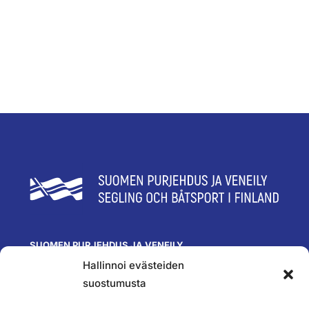
SUOMEN PURJEHDUS JA VENEILY
Hallinnoi evästeiden
Olympiastadion
Paavo Nurmen tie 1
suostumusta
00250 Helsinki
toimisto@spv.fi