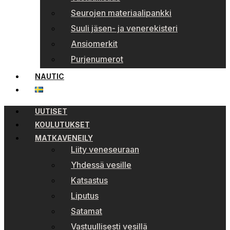
Seurojen materiaalipankki
Suuli jäsen- ja venerekisteri
Ansiomerkit
Purjenumerot
NAUTIC
UUTISET
KOULUTUKSET
MATKAVENEILY
Liity veneseuraan
Yhdessä vesille
Katsastus
Liputus
Satamat
Vastuullisesti vesillä