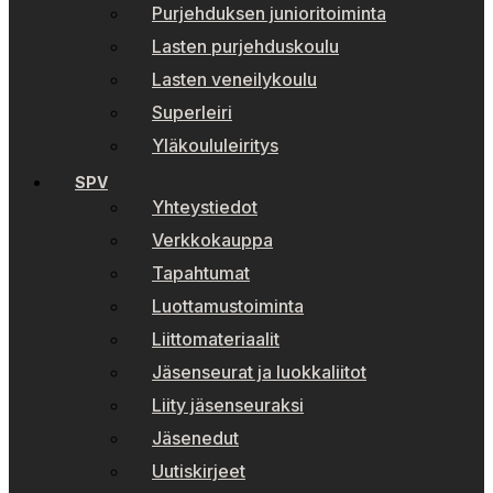
Purjehduksen junioritoiminta
Lasten purjehduskoulu
Lasten veneilykoulu
Superleiri
Yläkoululeiritys
SPV
Yhteystiedot
Verkkokauppa
Tapahtumat
Luottamustoiminta
Liittomateriaalit
Jäsenseurat ja luokkaliitot
Liity jäsenseuraksi
Jäsenedut
Uutiskirjeet