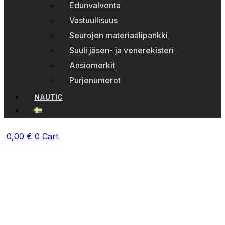
Edunvalvonta
Vastuullisuus
Seurojen materiaalipankki
Suuli jäsen- ja venerekisteri
Ansiomerkit
Purjenumerot
NAUTIC
0,00
€
0
Cart