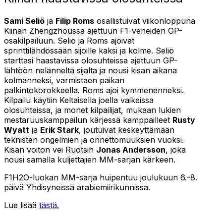
Sami Seliö
ja
Filip Roms
osallistuivat viikonloppuna
Kiinan Zhengzhoussa ajettuun F1-veneiden GP-
osakilpailuun. Seliö ja Roms ajoivat
sprinttilähdössään sijoille kaksi ja kolme. Seliö
starttasi haastavissa olosuhteissa ajettuun GP-
lähtöön nelänneltä sijalta ja nousi kisan aikana
kolmanneksi, varmistaen paikan
palkintokorokkeella. Roms ajoi kymmenenneksi.
Kilpailu käytiin Keltaisella joella vaikeissa
olosuhteissa, ja monet kilpailijat, mukaan lukien
mestaruuskamppailun kärjessä kamppailleet
Rusty
Wyatt
ja
Erik Stark
, joutuivat keskeyttämään
teknisten ongelmien ja onnettomuuksien vuoksi.
Kisan voiton vei Ruotsin
Jonas Andersson
, joka
nousi samalla kuljettajien MM-sarjan kärkeen.
F1H2O-luokan MM-sarja huipentuu joulukuun 6.-8.
päivä Yhdisyneissä arabiemiirikunnissa.
Lue lisää
tästä.