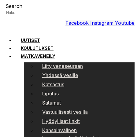
Search
Facebook
Instagram
Youtube
UUTISET
KOULUTUKSET
MATKAVENEILY
Liity veneseuraan
Yhdessä vesille
Katsastus
Liputus
Satamat
Vastuullisesti vesillä
Hyödylliset linkit
Kansainvälinen