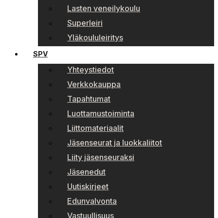
Lasten veneilykoulu
Superleiri
Yläkoululeiritys
SPV
Yhteystiedot
Verkkokauppa
Tapahtumat
Luottamustoiminta
Liittomateriaalit
Jäsenseurat ja luokkaliitot
Liity jäsenseuraksi
Jäsenedut
Uutiskirjeet
Edunvalvonta
Vastuullisuus