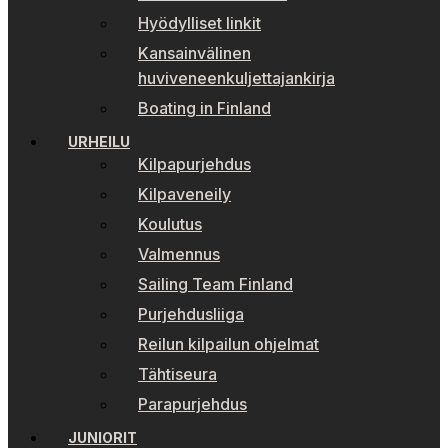
Hyödylliset linkit
Kansainvälinen
huviveneenkuljettajankirja
Boating in Finland
URHEILU
Kilpapurjehdus
Kilpaveneily
Koulutus
Valmennus
Sailing Team Finland
Purjehdusliiga
Reilun kilpailun ohjelmat
Tähtiseura
Parapurjehdus
JUNIORIT