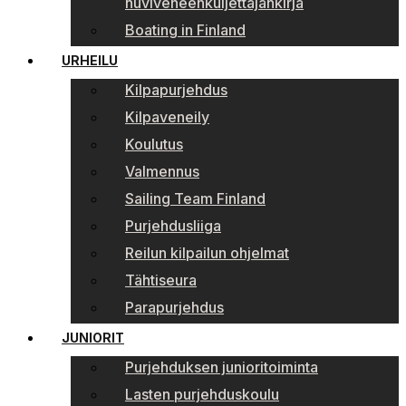
huviveneenkuljettajankirja
Boating in Finland
URHEILU
Kilpapurjehdus
Kilpaveneily
Koulutus
Valmennus
Sailing Team Finland
Purjehdusliiga
Reilun kilpailun ohjelmat
Tähtiseura
Parapurjehdus
JUNIORIT
Purjehduksen junioritoiminta
Lasten purjehduskoulu