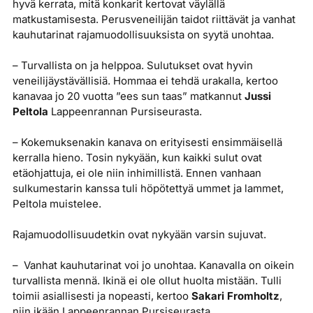
hyvä kerrata, mitä konkarit kertovat väylällä
matkustamisesta. Perusveneilijän taidot riittävät ja vanhat
kauhutarinat rajamuodollisuuksista on syytä unohtaa.
– Turvallista on ja helppoa. Sulutukset ovat hyvin
veneilijäystävällisiä. Hommaa ei tehdä urakalla, kertoo
kanavaa jo 20 vuotta ”ees sun taas” matkannut
Jussi
Peltola
Lappeenrannan Pursiseurasta.
– Kokemuksenakin kanava on erityisesti ensimmäisellä
kerralla hieno. Tosin nykyään, kun kaikki sulut ovat
etäohjattuja, ei ole niin inhimillistä. Ennen vanhaan
sulkumestarin kanssa tuli höpötettyä ummet ja lammet,
Peltola muistelee.
Rajamuodollisuudetkin ovat nykyään varsin sujuvat.
– Vanhat kauhutarinat voi jo unohtaa. Kanavalla on oikein
turvallista mennä. Ikinä ei ole ollut huolta mistään. Tulli
toimii asiallisesti ja nopeasti, kertoo
Sakari Fromholtz
,
niin ikään Lappeenrannan Pursiseurasta.