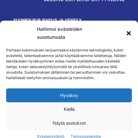
SUOMEN PURJEHDUS JA VENEILY
Hallinnoi evästeiden
Olympiastadion
Paavo Nurmen tie 1
suostumusta
00250 Helsinki
toimisto@spv.fi
Parhaan kokemuksen tarjoamiseksi käytämme teknologioita, kuten
Yhteystiedot
evästeitä, tallentaaksemme ja/tai käyttääksemme laitetietoja. Näiden
tekniikoiden hyväksyminen antaa meille mahdollisuuden käsitellä
SEURAA MEITÄ
tietoja, kuten selauskäyttäytymistä tai yksilöllisiä tunnuksia tällä
sivustolla. Suostumuksen jättäminen tai peruuttaminen voi vaikuttaa
haitallisesti tiettyihin ominaisuuksiin ja toimintoihin.
TILAA UUTISKIRJEEMME
Hyväksy
Kiellä
``
Näytä asetukset
Evästekäytäntö
Tietosuojaseloste