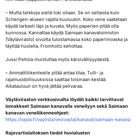
– Mutta tarkkoja siellä toki ollaan. Se on sellaista kuin
Schengen-alueen rajalla kuuluukin. Koko vene saatetaan
käydä tarkasti läpi ja kuvata. Myös paperien pitää olla
kunnossa. Kannattaa käydä Saimaan kanavatoimiston
(Väylävirasto) sivuilta tulostamassa koko paperinivaska ja
täyttää huolella, Fromholtz kehottaa.
Jussi Peltola muistuttaa myös kärsivällisyydestä.
– Ammattiliikenteelle pitää antaa tilaa. Tulli- ja
rajamuodollisuuksissa saattaa toisinaan kestää.
Aikatauluun on hyvä jättää pelivaraa.
Väyläviraston verkkosivuilta löydät kaikki tarvittavat
lomakkeet Saimaan kanavalla veneilyyn sekä Saimaan
kanavan veneliikenneohjeet:
https://vayla.fi/vaylista/vesivaylat/kanavat/saimaan-kanava
Rajavartiolaitoksen tiedot huvialusten