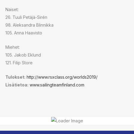
Naiset:
26. Tuuli Petäjä-Sirén
98. Aleksandra Blinnikka
105. Anna Haavisto
Miehet:
105. Jakob Eklund
121. Filip Store
Tulokset:
http://www.rsxclass.org/worlds2019/
Lisätietoa:
www.sailingteamfinland.com