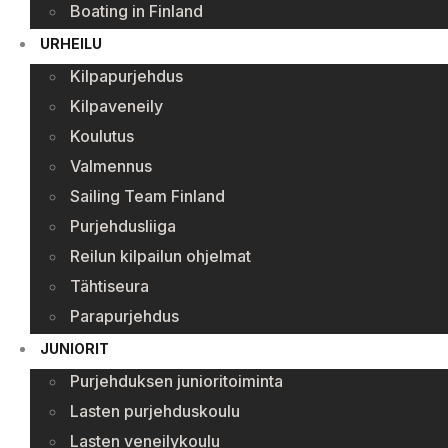
Boating in Finland
URHEILU
Kilpapurjehdus
Kilpaveneily
Koulutus
Valmennus
Sailing Team Finland
Purjehdusliiga
Reilun kilpailun ohjelmat
Tähtiseura
Parapurjehdus
JUNIORIT
Purjehduksen junioritoiminta
Lasten purjehduskoulu
Lasten veneilykoulu