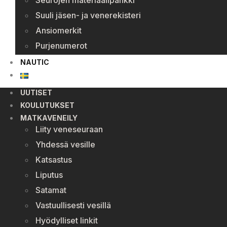
Seurojen materiaalipankki
Suuli jäsen- ja venerekisteri
Ansiomerkit
Purjenumerot
NAUTIC
UUTISET
KOULUTUKSET
MATKAVENEILY
Liity veneseuraan
Yhdessä vesille
Katsastus
Liputus
Satamat
Vastuullisesti vesillä
Hyödylliset linkit