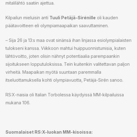
mitalilähtö saatiin ajettua.
Kilpailun mieluisin anti
Tuuli Petäjä-Sirénille
oli kauden
päätavoitteen eli olympiamaapaikan saavuttaminen.
– Sija 26 ja 13:s maa ovat sinänsä ihan linjassa esiolympialaisten
tulokseni kanssa. Viikkoon mahtui huippuonnistumisia, kuten
lähtövoitto, joten olisin nähnyt potentiaalia parempaankin
sijoitukseen lopputuloksissa. Tein kuitenkin valitettavan paljon
virheitä. Maapaikan myötä suuntaan paremmalla
itseluottamuksella kohti olympiavuotta, Petäjä-Sirén sanoo.
RS:X-naisia oli Italian Torbolessa käydyissä MM-kilpailuissa
mukana 106.
Suomalaiset RS:X-luokan MM-kisoissa: