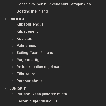
Kansainvälinen huviveneenkuljettajankirja
Boating in Finland
URHEILU
Kilpapurjehdus
Kilpaveneily
Koulutus
Valmennus
Sailing Team Finland
Purjehdusliiga
Reilun kilpailun ohjelmat
Tähtiseura
Parapurjehdus
JUNIORIT
Purjehduksen junioritoiminta
Lasten purjehduskoulu