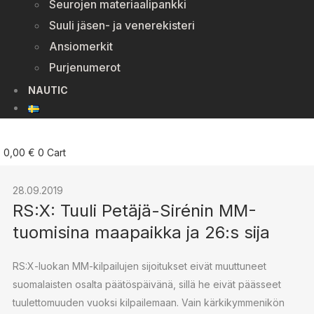
Seurojen materiaalipankki
Suuli jäsen- ja venerekisteri
Ansiomerkit
Purjenumerot
NAUTIC
0,00
€
0
Cart
28.09.2019
RS:X: Tuuli Petäjä-Sirénin MM-
tuomisina maapaikka ja 26:s sija
RS:X-luokan MM-kilpailujen sijoitukset eivät muuttuneet
suomalaisten osalta päätöspäivänä, sillä he eivät päässeet
tuulettomuuden vuoksi kilpailemaan. Vain kärkikymmenikön