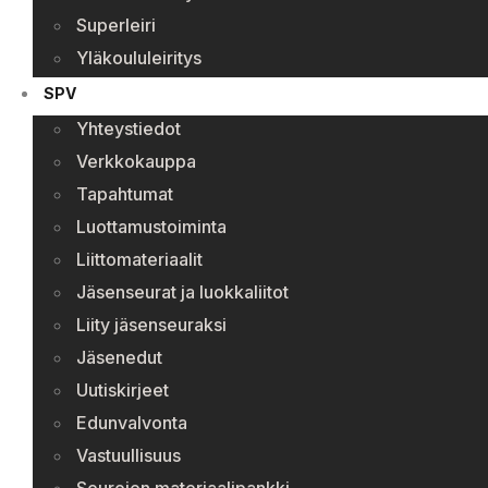
Superleiri
Yläkoululeiritys
SPV
Yhteystiedot
Verkkokauppa
Tapahtumat
Luottamustoiminta
Liittomateriaalit
Jäsenseurat ja luokkaliitot
Liity jäsenseuraksi
Jäsenedut
Uutiskirjeet
Edunvalvonta
Vastuullisuus