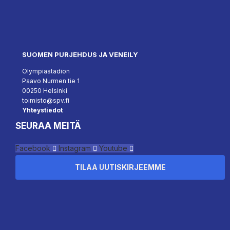
SUOMEN PURJEHDUS JA VENEILY
Olympiastadion
Paavo Nurmen tie 1
00250 Helsinki
toimisto@spv.fi
Yhteystiedot
SEURAA MEITÄ
Facebook
Instagram
Youtube
TILAA UUTISKIRJEEMME
``