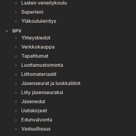
Lasten veneilykoulu
Superleiri
Yläkoululeiritys
SPV
Yhteystiedot
Verkkokauppa
Tapahtumat
Luottamustoiminta
Liittomateriaalit
Jäsenseurat ja luokkaliitot
Liity jäsenseuraksi
Jäsenedut
Uutiskirjeet
Edunvalvonta
Vastuullisuus