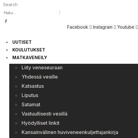
Search
Facebook
Instagram
Youtube
UUTISET
KOULUTUKSET
MATKAVENEILY
Liity veneseuraan
Yhdessä vesille
Katsastus
Liputus
Satamat
Vastuullisesti vesillä
Hyödylliset linkit
Kansainvälinen huviveneenkuljettajankirja