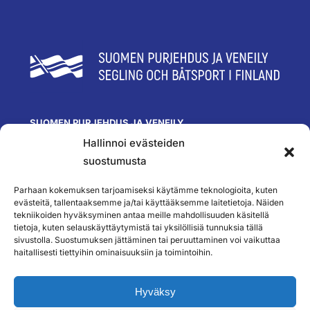
SUOMEN PURJEHDUS JA VENEILY
Hallinnoi evästeiden
Olympiastadion
Paavo Nurmen tie 1
suostumusta
00250 Helsinki
toimisto@spv.fi
Parhaan kokemuksen tarjoamiseksi käytämme teknologioita, kuten
Yhteystiedot
evästeitä, tallentaaksemme ja/tai käyttääksemme laitetietoja. Näiden
tekniikoiden hyväksyminen antaa meille mahdollisuuden käsitellä
SEURAA MEITÄ
tietoja, kuten selauskäyttäytymistä tai yksilöllisiä tunnuksia tällä
sivustolla. Suostumuksen jättäminen tai peruuttaminen voi vaikuttaa
haitallisesti tiettyihin ominaisuuksiin ja toimintoihin.
TILAA UUTISKIRJEEMME
Hyväksy