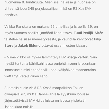
huomenna 8. huhtikuuta. Miehissä, naisissa ja nuorissa on
yhteensä jopa 345 purjelautailijaa, mikä on RS:X:n EM-
ennätys.
Vaikka Ranskalla on mukana 55 urheilijaa ja Israelilla 39, on
myös Suomen osallistujamäärä ilahduttava.
Tuuli Petäjä-Sirén
taistelee naisissa menestyksestä, ja vauhdilla kehittyvät
Filip
Store
ja
Jakob Eklund
ottavat osaa miesten kisaan.
– Viime viikko oli hyvää lämmittelyä EM-kisoja varten. Sain
hyvää tuntuma kärkikahinassa purjehtimiseen ja suuntaan
innostunein mielin tähän viikkoon, välipäivää maanantaina
viettänyt Petäjä-Sirén sanoi.
Suomella ei ole vielä RS:X:ssä maapaikkaa Tokion
olympialaisiin, mutta Garda-järvellä syyskuun lopussa
järjestettävissä MM-kilpailuissa on jaossa yhdeksän
lisäpaikkaa naisille.