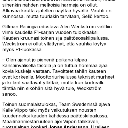
siihenkin nähden melkoisia harmeja on ollut.
Alkavaa kautta ajatellen näyttää hyvältä. Vauhti on
kunnossa, mutta tuuriakin tarvitaan, Seliö kertoo.
Gillman Racingiä edustava Alec Weckström valittiin
viime kaudella F1-sarjan vuoden tulokkaaksi.
Kauden kruunasi toinen sija päätösosakilpailussa.
Weckström ei ollut yllättynyt, että vauhtia löytyy
myös F1-luokassa.
– Olen ajanut jo pienenä poikana kilpaa
kansainvälisellä tasolla ja on tuttua hommaa ajaa
kovia kuskeja vastaan. Tavoitteet tähän kauteen
ovat korkealla. Moottoriurheilussa tekniset murheet
ja kolarit saattavat yllättää, mutta kun korkealle
tähtää niin eiköhän siitä hyvä tule, Weckström
sanoo.
Toinen suomalaistulokas, Team Swedenissä ajava
Kalle Viippo teki myös vaikutuksen nousten
kuudenneksi kauden kahdessa päätöskilpailussa.
Maailmanmestaruuteen ajoi Viipon tallikaveri,
ruotsalainen konkari
Jonas Andersson
. Uralleen