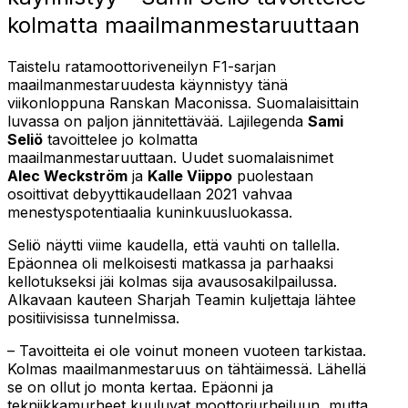
kolmatta maailmanmestaruuttaan
Taistelu ratamoottoriveneilyn F1-sarjan
maailmanmestaruudesta käynnistyy tänä
viikonloppuna Ranskan Maconissa. Suomalaisittain
luvassa on paljon jännitettävää. Lajilegenda
Sami
Seliö
tavoittelee jo kolmatta
maailmanmestaruuttaan. Uudet suomalaisnimet
Alec Weckström
ja
Kalle Viippo
puolestaan
osoittivat debyyttikaudellaan 2021 vahvaa
menestyspotentiaalia kuninkuusluokassa.
Seliö näytti viime kaudella, että vauhti on tallella.
Epäonnea oli melkoisesti matkassa ja parhaaksi
kellotukseksi jäi kolmas sija avausosakilpailussa.
Alkavaan kauteen Sharjah Teamin kuljettaja lähtee
positiivisissa tunnelmissa.
– Tavoitteita ei ole voinut moneen vuoteen tarkistaa.
Kolmas maailmanmestaruus on tähtäimessä. Lähellä
se on ollut jo monta kertaa. Epäonni ja
tekniikkamurheet kuuluvat moottoriurheiluun, mutta