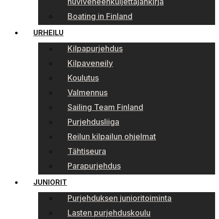
huviveneenkuljettajankirja
Boating in Finland
URHEILU
Kilpapurjehdus
Kilpaveneily
Koulutus
Valmennus
Sailing Team Finland
Purjehdusliiga
Reilun kilpailun ohjelmat
Tähtiseura
Parapurjehdus
JUNIORIT
Purjehduksen junioritoiminta
Lasten purjehduskoulu