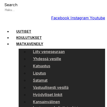
Search
Facebook
Instagram
Youtube
UUTISET
KOULUTUKSET
MATKAVENEILY
Liity veneseuraan
Yhdessä vesille
Katsastus
Liputus
Satamat
Vastuullisesti vesillä
Hyödylliset linkit
Kansainvälinen