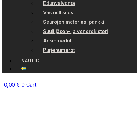
Edunvalvonta
Vastuullisuus
Seurojen materiaalipankki
Suuli jäsen- ja venerekisteri
Ansiomerkit
Purjenumerot
NAUTIC
0,00
€
0
Cart