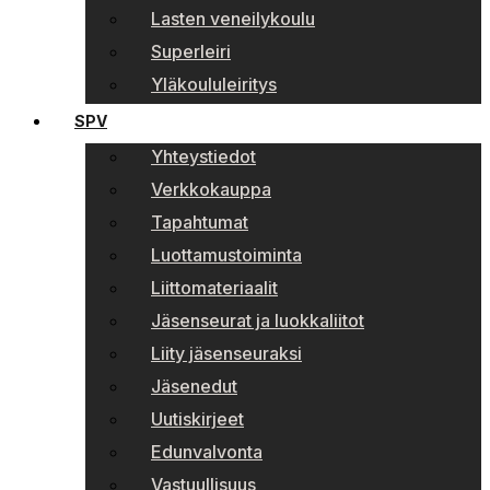
Lasten veneilykoulu
Superleiri
Yläkoululeiritys
SPV
Yhteystiedot
Verkkokauppa
Tapahtumat
Luottamustoiminta
Liittomateriaalit
Jäsenseurat ja luokkaliitot
Liity jäsenseuraksi
Jäsenedut
Uutiskirjeet
Edunvalvonta
Vastuullisuus