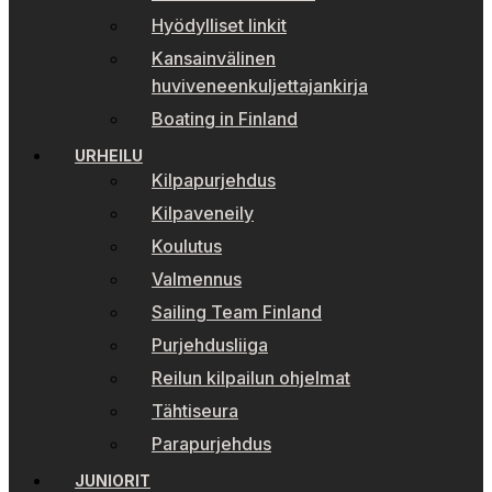
Hyödylliset linkit
Kansainvälinen
huviveneenkuljettajankirja
Boating in Finland
URHEILU
Kilpapurjehdus
Kilpaveneily
Koulutus
Valmennus
Sailing Team Finland
Purjehdusliiga
Reilun kilpailun ohjelmat
Tähtiseura
Parapurjehdus
JUNIORIT