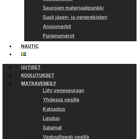
Seurojen materiaalipankki
Suuli jäsen- ja venerekisteri
Ansiomerkit
Purjenumerot
NAUTIC
UUTISET
KOULUTUKSET
MATKAVENEILY
Liity veneseuraan
Yhdessä vesille
Katsastus
Liputus
Satamat
Vastuullisesti vesillä