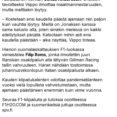
tavoitteeksi Viippo ilmoittaa maailmanmestaruuden,
mutta malttiakin löytyy.
– Koetetaan ensi kaudella päästä ajamaan niin paljon
kuin vauhtia löytyy. Meillä on Jonaksen kanssa
sama kalusto alla, joten siinäkin mielessä on kaikki
edellytykset pärjätä. Katsotaan mihin asti ensi
kaudella päästään – aika näyttää, Viippo toteaa.
Hienon suomalaiskattauksen F1-luokassa
viimeistelee
Filip Roms
, jonka ilmoitettiin juuri
Ranskan osakilpailun alla liittyvän Gillman Racing
tallin vahvuuteen. Hänet nähdään tositoimissa
juhannusviikonlopun Italian osakilpailusta alkaen.
Kauden kilpailukalenteri odottaa pandemiatilanteen
vuoksi vielä lopullista vahvistumistaan, mutta
ajamaan päästäneen enemmän kuin viime vuonna.
Seuraa F1-kilpailuita ja tuloksia osoitteessa
F1H2O.COM ja suomenkielisiä juttuja osoitteessa
spv.fi