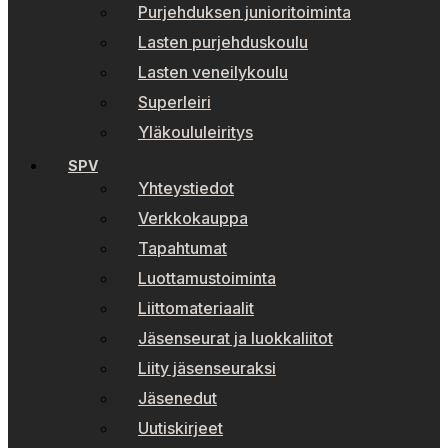
Purjehduksen junioritoiminta
Lasten purjehduskoulu
Lasten veneilykoulu
Superleiri
Yläkoululeiritys
SPV
Yhteystiedot
Verkkokauppa
Tapahtumat
Luottamustoiminta
Liittomateriaalit
Jäsenseurat ja luokkaliitot
Liity jäsenseuraksi
Jäsenedut
Uutiskirjeet