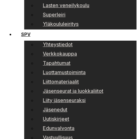
Lasten veneilykoulu
Superleiri
Yläkoululeiritys
SPV
Yhteystiedot
Verkkokauppa
Tapahtumat
Luottamustoiminta
Liittomateriaalit
Jäsenseurat ja luokkaliitot
Liity jäsenseuraksi
Jäsenedut
Uutiskirjeet
Edunvalvonta
Vastuullisuus