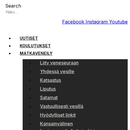
Search
Facebook
Instagram
Youtube
UUTISET
KOULUTUKSET
MATKAVENEILY
Liity veneseuraan
Yhdessä vesille
Katsastus
Liputus
Satamat
Vastuullisesti vesillä
Hyödylliset linkit
Kansainvälinen