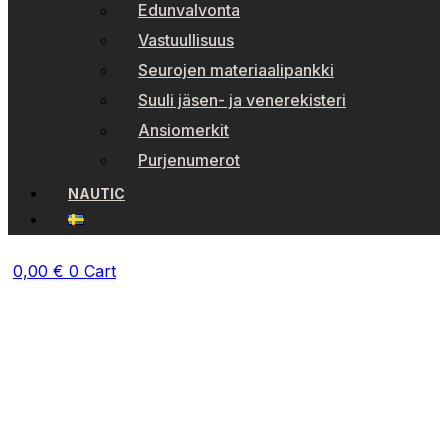
Edunvalvonta
Vastuullisuus
Seurojen materiaalipankki
Suuli jäsen- ja venerekisteri
Ansiomerkit
Purjenumerot
NAUTIC
0,00
€
0
Cart