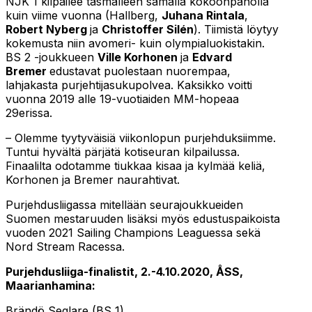
NJK 1 kilpailee täsmälleen samalla kokoonpanolla
kuin viime vuonna (Hallberg,
Juhana Rintala
,
Robert Nyberg
ja
Christoffer Silén
). Tiimistä löytyy
kokemusta niin avomeri- kuin olympialuokistakin.
BS 2 -joukkueen
Ville Korhonen
ja
Edvard
Bremer
edustavat puolestaan nuorempaa,
lahjakasta purjehtijasukupolvea. Kaksikko voitti
vuonna 2019 alle 19-vuotiaiden MM-hopeaa
29erissa.
– Olemme tyytyväisiä viikonlopun purjehduksiimme.
Tuntui hyvältä pärjätä kotiseuran kilpailussa.
Finaalilta odotamme tiukkaa kisaa ja kylmää keliä,
Korhonen ja Bremer naurahtivat.
Purjehdusliigassa mitellään seurajoukkueiden
Suomen mestaruuden lisäksi myös edustuspaikoista
vuoden 2021 Sailing Champions Leaguessa sekä
Nord Stream Racessa.
Purjehdusliiga-finalistit, 2.-4.10.2020, ÅSS,
Maarianhamina:
Brändö Seglare (BS 1)