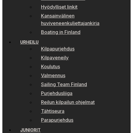
Hyödylliset linkit
Kansainvälinen
huviveneenkuljettajankirja
Boating in Finland
URHEILU
Kilpapurjehdus
Kilpaveneily
Koulutus
Valmennus
Sailing Team Finland
Purjehdusliiga
Reilun kilpailun ohjelmat
Tähtiseura
Parapurjehdus
JUNIORIT