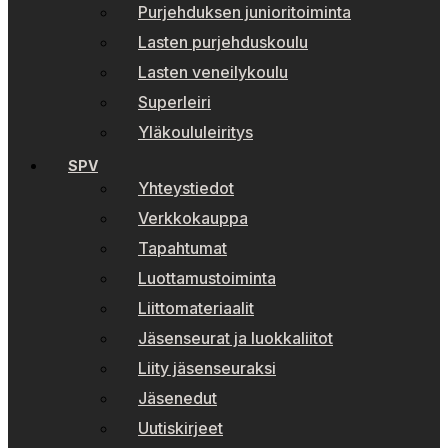
Purjehduksen junioritoiminta
Lasten purjehduskoulu
Lasten veneilykoulu
Superleiri
Yläkoululeiritys
SPV
Yhteystiedot
Verkkokauppa
Tapahtumat
Luottamustoiminta
Liittomateriaalit
Jäsenseurat ja luokkaliitot
Liity jäsenseuraksi
Jäsenedut
Uutiskirjeet