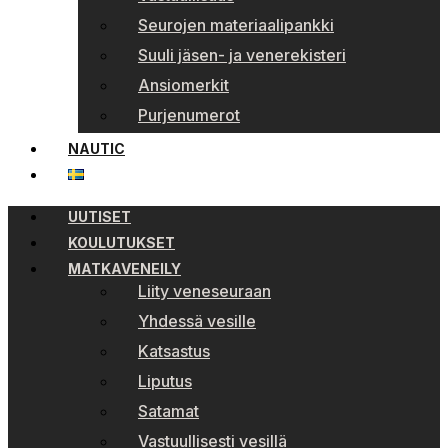
Seurojen materiaalipankki
Suuli jäsen- ja venerekisteri
Ansiomerkit
Purjenumerot
NAUTIC
UUTISET
KOULUTUKSET
MATKAVENEILY
Liity veneseuraan
Yhdessä vesille
Katsastus
Liputus
Satamat
Vastuullisesti vesillä