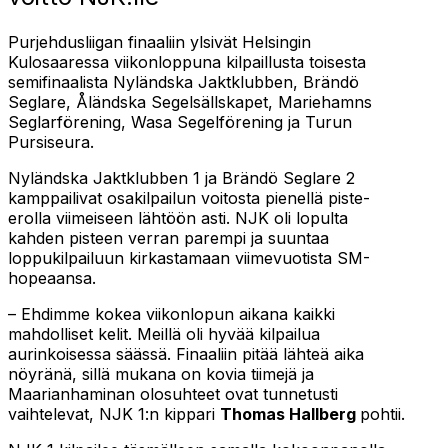
Purjehdusliigan finaaliin ylsivät Helsingin
Kulosaaressa viikonloppuna kilpaillusta toisesta
semifinaalista Nyländska Jaktklubben, Brändö
Seglare, Åländska Segelsällskapet, Mariehamns
Seglarförening, Wasa Segelförening ja Turun
Pursiseura.
Nyländska Jaktklubben 1 ja Brändö Seglare 2
kamppailivat osakilpailun voitosta pienellä piste-
erolla viimeiseen lähtöön asti. NJK oli lopulta
kahden pisteen verran parempi ja suuntaa
loppukilpailuun kirkastamaan viimevuotista SM-
hopeaansa.
– Ehdimme kokea viikonlopun aikana kaikki
mahdolliset kelit. Meillä oli hyvää kilpailua
aurinkoisessa säässä. Finaaliin pitää lähteä aika
nöyränä, sillä mukana on kovia tiimejä ja
Maarianhaminan olosuhteet ovat tunnetusti
vaihtelevat, NJK 1:n kippari
Thomas Hallberg
pohtii.