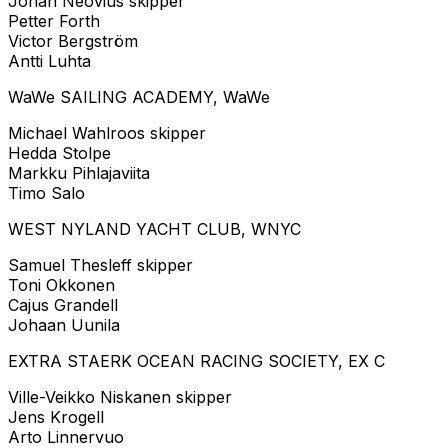
Johan Neovius skipper
Petter Forth
Victor Bergström
Antti Luhta
WaWe SAILING ACADEMY, WaWe
Michael Wahlroos skipper
Hedda Stolpe
Markku Pihlajaviita
Timo Salo
WEST NYLAND YACHT CLUB, WNYC
Samuel Thesleff skipper
Toni Okkonen
Cajus Grandell
Johaan Uunila
EXTRA STAERK OCEAN RACING SOCIETY, EX C
Ville-Veikko Niskanen skipper
Jens Krogell
Arto Linnervuo