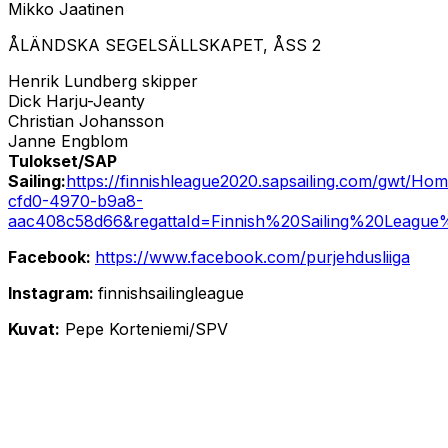
Mikko Jaatinen
ÅLÄNDSKA SEGELSÄLLSKAPET, ÅSS 2
Henrik Lundberg skipper
Dick Harju-Jeanty
Christian Johansson
Janne Engblom
Tulokset/SAP
Sailing:
https://finnishleague2020.sapsailing.com/gwt/Ho
cfd0-4970-b9a8-
aac408c58d66&regattaId=Finnish%20Sailing%20Leagu
Facebook:
https://www.facebook.com/purjehdusliiga
Instagram:
finnishsailingleague
Kuvat:
Pepe Korteniemi/SPV