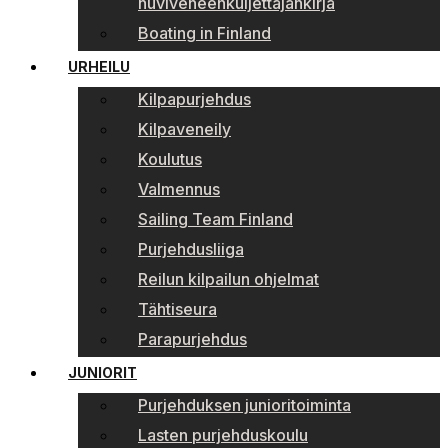
huviveneenkuljettajankirja
Boating in Finland
URHEILU
Kilpapurjehdus
Kilpaveneily
Koulutus
Valmennus
Sailing Team Finland
Purjehdusliiga
Reilun kilpailun ohjelmat
Tähtiseura
Parapurjehdus
JUNIORIT
Purjehduksen junioritoiminta
Lasten purjehduskoulu