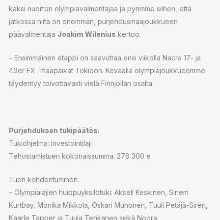
kaksi nuorten olympiavalmentajaa ja pyrimme siihen, että
jatkossa niitä on enemmän, purjehdusmaajoukkueen
päävalmentaja
Joakim Wilenius
kertoo.
– Ensimmäinen etappi on saavuttaa ensi viikolla Nacra 17- ja
49er FX -maapaikat Tokioon. Keväällä olympiajoukkueemme
täydentyy toivottavasti vielä Finnjollan osalta.
Purjehduksen tukipäätös:
Tukiohjelma: Investointilaji
Tehostamistuen kokonaissumma: 278 300 e
Tuen kohdentuminen:
– Olympialajien huippuyksilötuki: Akseli Keskinen, Sinem
Kurtbay, Monika Mikkola, Oskari Muhonen, Tuuli Petäjä-Sirén,
Kaarle Tapper ja Tuula Tenkanen sekä Noora