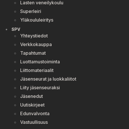
Lasten veneilykoulu
Superleiri
Yläkoululeiritys
SPV
Yhteystiedot
Verkkokauppa
Tapahtumat
Luottamustoiminta
Liittomateriaalit
Jäsenseurat ja luokkaliitot
Liity jäsenseuraksi
Jäsenedut
Uutiskirjeet
Edunvalvonta
Vastuullisuus