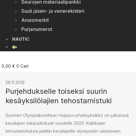
Seurojen materiaalipankki
Suuli jäsen- ja venerekisteri
Ansiomerkit
Purjenumerot
NAUTIC
0,00
€
0
Cart
28.11.2019
Purjehdukselle toiseksi suurin
kesäyksilölajien tehostamistuki
Suomen Olympiakomitean Huippu-urheiluyksikkö on julkaissut
kesälajien tukipäätökset vuodelle 2020. Kaikkiaan
tehostamistukea jaettiin kesälajeille olympiadin viimeiseen