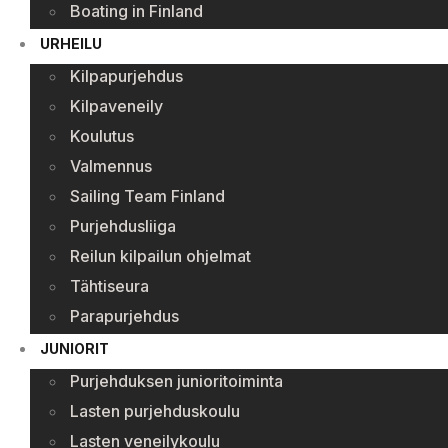
Boating in Finland
URHEILU
Kilpapurjehdus
Kilpaveneily
Koulutus
Valmennus
Sailing Team Finland
Purjehdusliiga
Reilun kilpailun ohjelmat
Tähtiseura
Parapurjehdus
JUNIORIT
Purjehduksen junioritoiminta
Lasten purjehduskoulu
Lasten veneilykoulu