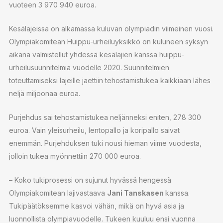
vuoteen 3 970 940 euroa.
Kesälajeissa on alkamassa kuluvan olympiadin viimeinen vuosi.
Olympiakomitean Huippu-urheiluyksikkö on kuluneen syksyn
aikana valmistellut yhdessä kesälajien kanssa huippu-
urheilusuunnitelmia vuodelle 2020. Suunnitelmien
toteuttamiseksi lajeille jaettiin tehostamistukea kaikkiaan lähes
neljä miljoonaa euroa.
Purjehdus sai tehostamistukea neljänneksi eniten, 278 300
euroa. Vain yleisurheilu, lentopallo ja koripallo saivat
enemmän. Purjehduksen tuki nousi hieman viime vuodesta,
jolloin tukea myönnettiin 270 000 euroa.
– Koko tukiprosessi on sujunut hyvässä hengessä
Olympiakomitean lajivastaava
Jani Tanskasen
kanssa.
Tukipäätöksemme kasvoi vähän, mikä on hyvä asia ja
luonnollista olympiavuodelle. Tukeen kuuluu ensi vuonna