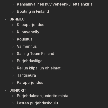
Kansainvälinen huviveneenkuljettajankirja
Boating in Finland
URHEILU
Kilpapurjehdus
Kilpaveneily
Koulutus
Valmennus
Sailing Team Finland
Purjehdusliiga
Reilun kilpailun ohjelmat
Tähtiseura
Parapurjehdus
JUNIORIT
Purjehduksen junioritoiminta
Lasten purjehduskoulu