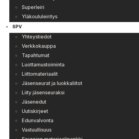
Superleiri
Yläkoululeiritys
SPV
Yhteystiedot
Verkkokauppa
Tapahtumat
Luottamustoiminta
Liittomateriaalit
Jäsenseurat ja luokkaliitot
Liity jäsenseuraksi
Jäsenedut
Uutiskirjeet
Edunvalvonta
Vastuullisuus