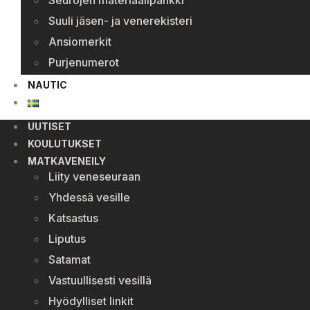
Seurojen materiaalipankki
Suuli jäsen- ja venerekisteri
Ansiomerkit
Purjenumerot
NAUTIC
UUTISET
KOULUTUKSET
MATKAVENEILY
Liity veneseuraan
Yhdessä vesille
Katsastus
Liputus
Satamat
Vastuullisesti vesillä
Hyödylliset linkit