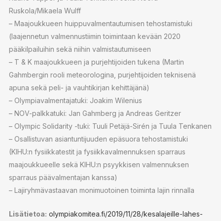
Ruskola/Mikaela Wulff
– Maajoukkueen huippuvalmentautumisen tehostamistuki
(laajennetun valmennustiimin toimintaan kevään 2020
pääkilpailuihin sekä niihin valmistautumiseen
– T & K maajoukkueen ja purjehtijoiden tukena (Martin
Gahmbergin rooli meteorologina, purjehtijoiden teknisenä
apuna sekä peli- ja vauhtikirjan kehittäjänä)
– Olympiavalmentajatuki: Joakim Wilenius
– NOV-palkkatuki: Jan Gahmberg ja Andreas Geritzer
– Olympic Solidarity -tuki: Tuuli Petäjä-Sirén ja Tuula Tenkanen
– Osallistuvan asiantuntijuuden epäsuora tehostamistuki
(KIHU:n fysiikkatestit ja fysiikkavalmennuksen sparraus
maajoukkueelle sekä KIHU:n psyykkisen valmennuksen
sparraus päävalmentajan kanssa)
– Lajiryhmävastaavan monimuotoinen toiminta lajin rinnalla
Lisätietoa:
olympiakomitea.fi/2019/11/28/kesalajeille-lahes-