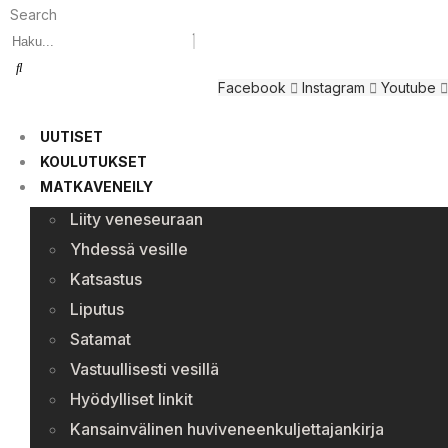
Search
Facebook
Instagram
Youtube
UUTISET
KOULUTUKSET
MATKAVENEILY
Liity veneseuraan
Yhdessä vesille
Katsastus
Liputus
Satamat
Vastuullisesti vesillä
Hyödylliset linkit
Kansainvälinen huviveneenkuljettajankirja