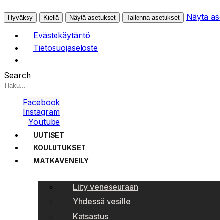
Näytä as
Hyväksy
Kiellä
Näytä asetukset
Tallenna asetukset
Evästekäytäntö
Tietosuojaseloste
Search
Facebook
Instagram
Youtube
UUTISET
KOULUTUKSET
MATKAVENEILY
Liity veneseuraan
Yhdessä vesille
Katsastus