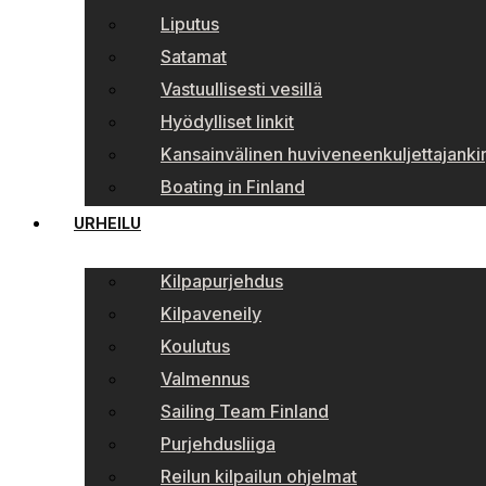
Liputus
Satamat
Vastuullisesti vesillä
Hyödylliset linkit
Kansainvälinen huviveneenkuljettajankir
Boating in Finland
URHEILU
Kilpapurjehdus
Kilpaveneily
Koulutus
Valmennus
Sailing Team Finland
Purjehdusliiga
Reilun kilpailun ohjelmat