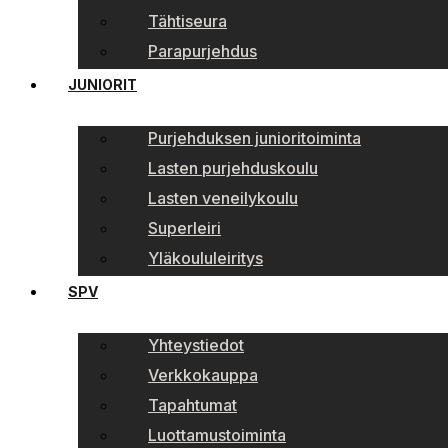
Tähtiseura
Parapurjehdus
JUNIORIT
Purjehduksen junioritoiminta
Lasten purjehduskoulu
Lasten veneilykoulu
Superleiri
Yläkoululeiritys
SPV
Yhteystiedot
Verkkokauppa
Tapahtumat
Luottamustoiminta