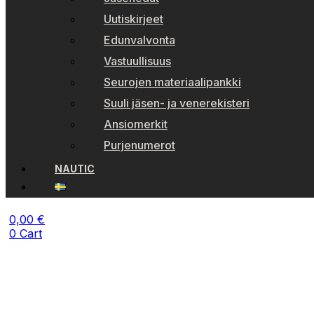
Uutiskirjeet
Edunvalvonta
Vastuullisuus
Seurojen materiaalipankki
Suuli jäsen- ja venerekisteri
Ansiomerkit
Purjenumerot
NAUTIC
0,00
€
0
Cart