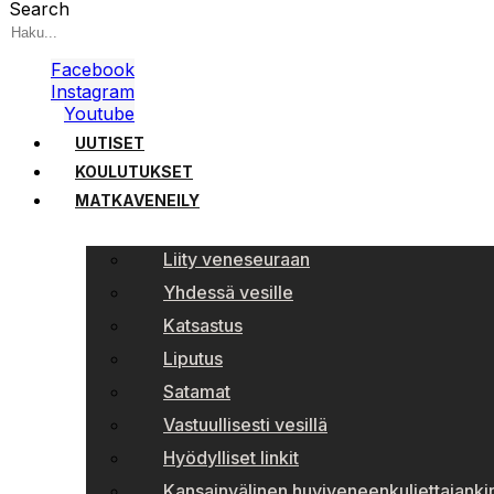
Search
Facebook
Instagram
Youtube
UUTISET
KOULUTUKSET
MATKAVENEILY
Liity veneseuraan
Yhdessä vesille
Katsastus
Liputus
Satamat
Vastuullisesti vesillä
Hyödylliset linkit
Kansainvälinen huviveneenkuljettajankir