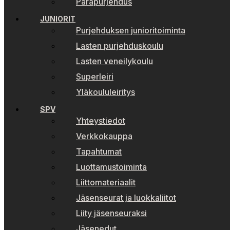
Parapurjehdus
JUNIORIT
Purjehduksen junioritoiminta
Lasten purjehduskoulu
Lasten veneilykoulu
Superleiri
Yläkoululeiritys
SPV
Yhteystiedot
Verkkokauppa
Tapahtumat
Luottamustoiminta
Liittomateriaalit
Jäsenseurat ja luokkaliitot
Liity jäsenseuraksi
Jäsenedut