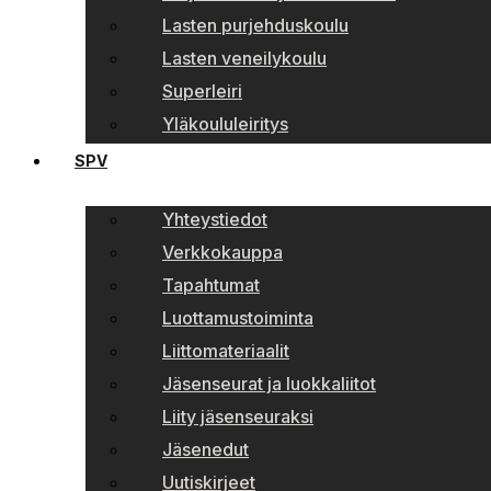
Lasten purjehduskoulu
Lasten veneilykoulu
Superleiri
Yläkoululeiritys
SPV
Yhteystiedot
Verkkokauppa
Tapahtumat
Luottamustoiminta
Liittomateriaalit
Jäsenseurat ja luokkaliitot
Liity jäsenseuraksi
Jäsenedut
Uutiskirjeet