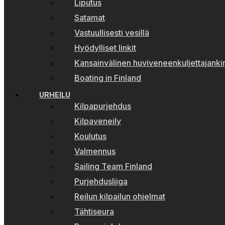
Liputus
Satamat
Vastuullisesti vesillä
Hyödylliset linkit
Kansainvälinen huviveneenkuljettajankir
Boating in Finland
URHEILU
Kilpapurjehdus
Kilpaveneily
Koulutus
Valmennus
Sailing Team Finland
Purjehdusliiga
Reilun kilpailun ohjelmat
Tähtiseura