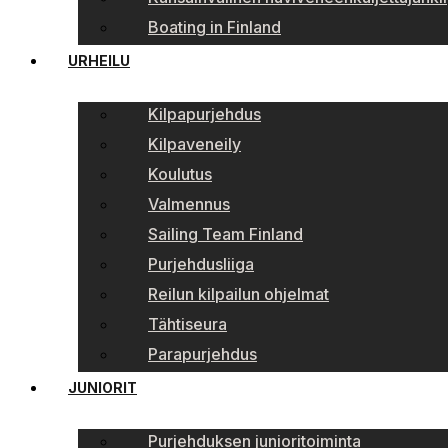
Boating in Finland
URHEILU
Kilpapurjehdus
Kilpaveneily
Koulutus
Valmennus
Sailing Team Finland
Purjehdusliiga
Reilun kilpailun ohjelmat
Tähtiseura
Parapurjehdus
JUNIORIT
Purjehduksen junioritoiminta