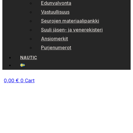
Edunvalvonta
Vastuullisuus
Seurojen materiaalipankki
Suuli jäsen- ja venerekisteri
Ansiomerkit
Purjenumerot
NAUTIC
0,00
€
0
Cart