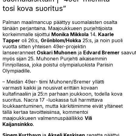
tosi kova suoritus”
Palman maailmancup päättyy suomalaisten osalta
tänään perjantaina. Maajoukkueen purjehtijoista
korkeimmalle sijoittui
Monika Mikkola
14.
Kaarle
Tapper
oli 26:s,
Grönblom/Hokka
25:s, ja noin puoli
vuotta sitten yhteisen 49er-projektin
lanseeranneet
Oskari Muhonen
ja
Edvard Bremer
saavut
myös sijan 25. Muhonen Purjehti aikaisemmin
Finnjollassa, joka poistui olympialuokista Pariisin
Olympiadille.
– Meidän 49er- tiimi Muhonen/Bremer yllätti
varmasti kaikki ja nousivat erittäin kovaan
kultafinaaliin ja 25:n parhaan joukkoon, todella kova
suoritus. Nacra 17 -luokassa tuli harmittava
loukkaantuminen, mutta kärkitiimimme eivät yltäneet
tällä kertaa tavoitteisiinsa, kommentoi
maajoukkueen valmennuspäällikkö
Vili
Kaijansinkko
.
Sinem Kurtbayn
ja
Akseli Keskisen
regatta päättyi