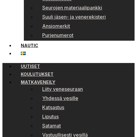
Seurojen materiaalipankki
Suuli jäsen- ja venerekisteri
Ansiomerkit
Purjenumerot
NAUTIC
UUTISET
KOULUTUKSET
MATKAVENEILY
Liity veneseuraan
Yhdessä vesille
Katsastus
Liputus
Satamat
Vastuullisesti vesillä