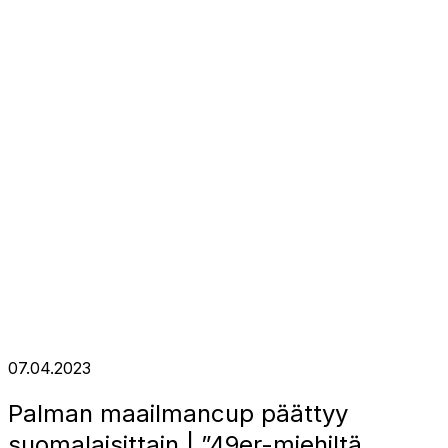
07.04.2023
Palman maailmancup päättyy
suomalaisittain | ”49er-miehiltä