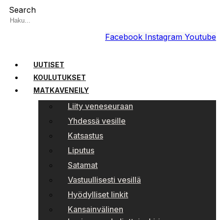
Search
Facebook
Instagram
Youtube
UUTISET
KOULUTUKSET
MATKAVENEILY
Liity veneseuraan
Yhdessä vesille
Katsastus
Liputus
Satamat
Vastuullisesti vesillä
Hyödylliset linkit
Kansainvälinen