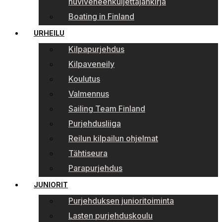
huviveneenkuljettajankirja
Boating in Finland
URHEILU
Kilpapurjehdus
Kilpaveneily
Koulutus
Valmennus
Sailing Team Finland
Purjehdusliiga
Reilun kilpailun ohjelmat
Tähtiseura
Parapurjehdus
JUNIORIT
Purjehduksen junioritoiminta
Lasten purjehduskoulu