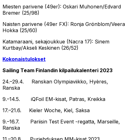
Miesten parivene (49er): Oskari Muhonen/Edvard
Bremer (25/98)
Naisten parivene (49er FX): Ronja Grönblom/Veera
Hokka (25/60)
Katamaraani, sekajoukkue (Nacra 17): Sinem
Kurtbay/Akseli Keskinen (26/52)
Kokonaistulokset
Sailing Team Finlandin kilpailukalenteri 2023
24.–29.4. Ranskan Olympiaviikko, Hyères,
Ranska
9.–14.5. iQFoil EM-kisat, Patras, Kreikka
17.–21.6. Kieler Woche, Kiel, Saksa
9.–16.7. Pariisin Test Event -regatta, Marseille,
Ranska
11.–20.8. Purjehduksen MM-kisat 2023