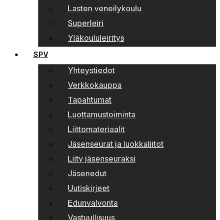
Lasten veneilykoulu
Superleiri
Yläkoululeiritys
SPV
Yhteystiedot
Verkkokauppa
Tapahtumat
Luottamustoiminta
Liittomateriaalit
Jäsenseurat ja luokkaliitot
Liity jäsenseuraksi
Jäsenedut
Uutiskirjeet
Edunvalvonta
Vastuullisuus