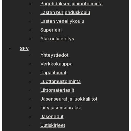
Purjehduksen junioritoiminta
Lasten purjehduskoulu
Lasten veneilykoulu
Superleiri
Yläkoululeiritys
SPV
Yhteystiedot
Verkkokauppa
Tapahtumat
Luottamustoiminta
Liittomateriaalit
Jäsenseurat ja luokkaliitot
Liity jäsenseuraksi
Jäsenedut
Uutiskirjeet