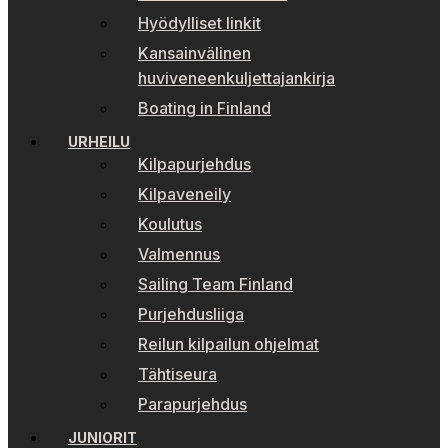
Hyödylliset linkit
Kansainvälinen
huviveneenkuljettajankirja
Boating in Finland
URHEILU
Kilpapurjehdus
Kilpaveneily
Koulutus
Valmennus
Sailing Team Finland
Purjehdusliiga
Reilun kilpailun ohjelmat
Tähtiseura
Parapurjehdus
JUNIORIT