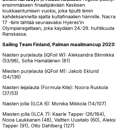
ensimmäiseen finaalipäivään Keskisen
loukkaantumisen vuoksi, joka tiputti tiimin
kahdeksannelta sijalta kultafinaalien hännille. Nacra
17 -tiimi tähtää seuraavaksi Hyères’in
Olympiaregattaan, joka käydään 24.-29. huhtikuuta
Ranskassa.
Sailing Team Finland, Palman maailmancup 2023:
Naisten purjelauta (iQFoil W): Aleksandra Blinnikka
(53/98), Sofia Hämäläinen (81)
Miesten purjelauta (iQFoil M): Jakob Eklund
(54/136)
Naisten leijalauta (Formula Kite): Noora Ruskola
(37/53)
Naisten jolla (ILCA 6): Monika Mikkola (14/107)
Miesten jolla (ILCA 7): Kaarle Tapper (26/184),
Nooa Laukkanen (48), Valtteri Uusitalo (60), Aleksi
Tapper (91), Otto Dahlberg (127)