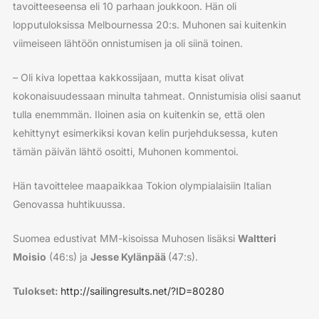
tavoitteeseensa eli 10 parhaan joukkoon. Hän oli
lopputuloksissa Melbournessa 20:s. Muhonen sai kuitenkin
viimeiseen lähtöön onnistumisen ja oli siinä toinen.
– Oli kiva lopettaa kakkossijaan, mutta kisat olivat
kokonaisuudessaan minulta tahmeat. Onnistumisia olisi saanut
tulla enemmmän. Iloinen asia on kuitenkin se, että olen
kehittynyt esimerkiksi kovan kelin purjehduksessa, kuten
tämän päivän lähtö osoitti, Muhonen kommentoi.
Hän tavoittelee maapaikkaa Tokion olympialaisiin Italian
Genovassa huhtikuussa.
Suomea edustivat MM-kisoissa Muhosen lisäksi
Waltteri
Moisio
(46:s) ja
Jesse Kylänpää
(47:s).
Tulokset:
http://sailingresults.net/?ID=80280