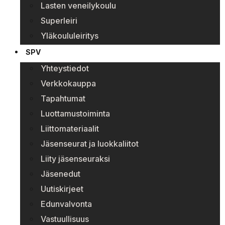
Lasten veneilykoulu
Superleiri
Yläkoululeiritys
SPV
Yhteystiedot
Verkkokauppa
Tapahtumat
Luottamustoiminta
Liittomateriaalit
Jäsenseurat ja luokkaliitot
Liity jäsenseuraksi
Jäsenedut
Uutiskirjeet
Edunvalvonta
Vastuullisuus