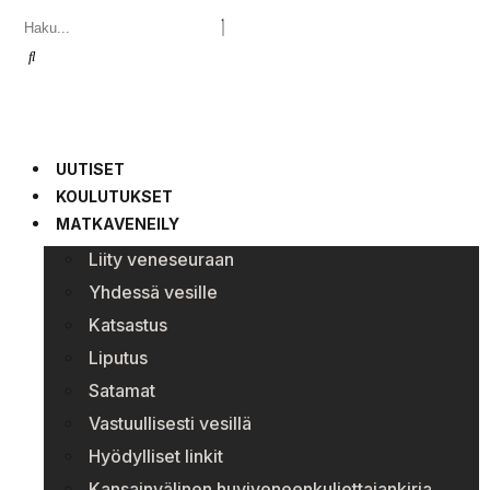
UUTISET
KOULUTUKSET
MATKAVENEILY
Liity veneseuraan
Yhdessä vesille
Katsastus
Liputus
Satamat
Vastuullisesti vesillä
Hyödylliset linkit
Kansainvälinen huviveneenkuljettajankirja