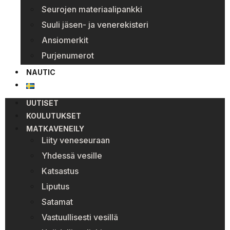
Seurojen materiaalipankki
Suuli jäsen- ja venerekisteri
Ansiomerkit
Purjenumerot
NAUTIC
UUTISET
KOULUTUKSET
MATKAVENEILY
Liity veneseuraan
Yhdessä vesille
Katsastus
Liputus
Satamat
Vastuullisesti vesillä