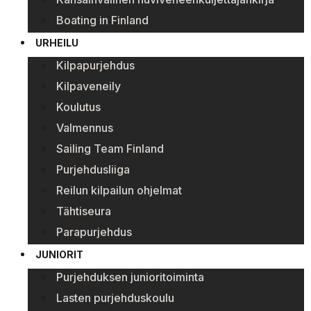
Boating in Finland
URHEILU
Kilpapurjehdus
Kilpaveneily
Koulutus
Valmennus
Sailing Team Finland
Purjehdusliiga
Reilun kilpailun ohjelmat
Tähtiseura
Parapurjehdus
JUNIORIT
Purjehduksen junioritoiminta
Lasten purjehduskoulu