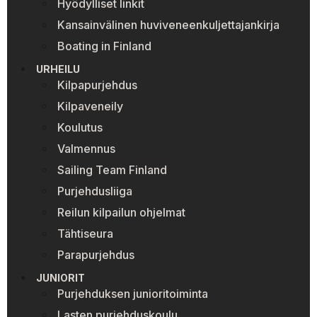
Hyödylliset linkit
Kansainvälinen huviveneenkuljettajankirja
Boating in Finland
URHEILU
Kilpapurjehdus
Kilpaveneily
Koulutus
Valmennus
Sailing Team Finland
Purjehdusliiga
Reilun kilpailun ohjelmat
Tähtiseura
Parapurjehdus
JUNIORIT
Purjehduksen junioritoiminta
Lasten purjehduskoulu