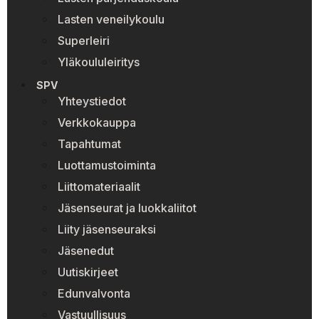
Lasten veneilykoulu
Superleiri
Yläkoululeiritys
SPV
Yhteystiedot
Verkkokauppa
Tapahtumat
Luottamustoiminta
Liittomateriaalit
Jäsenseurat ja luokkaliitot
Liity jäsenseuraksi
Jäsenedut
Uutiskirjeet
Edunvalvonta
Vastuullisuus