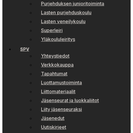
Purjehduksen junioritoiminta
Lasten purjehduskoulu
Lasten veneilykoulu
Superleiri
Yläkoululeiritys
SPV
Yhteystiedot
Verkkokauppa
Tapahtumat
Luottamustoiminta
Liittomateriaalit
Jäsenseurat ja luokkaliitot
Liity jäsenseuraksi
Jäsenedut
Uutiskirjeet