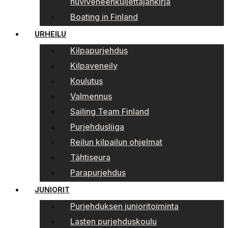
huviveneenkuljettajankirja
Boating in Finland
URHEILU
Kilpapurjehdus
Kilpaveneily
Koulutus
Valmennus
Sailing Team Finland
Purjehdusliiga
Reilun kilpailun ohjelmat
Tähtiseura
Parapurjehdus
JUNIORIT
Purjehduksen junioritoiminta
Lasten purjehduskoulu