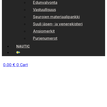
Edunvalvonta
Vastuullisuus
Seurojen materiaalipankki
Suuli jäsen- ja venerekisteri
Ansiomerkit
Purjenumerot
NAUTIC
0,00
€
0
Cart