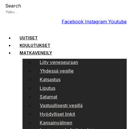
Search
Facebook
Instagram
Youtube
UUTISET
KOULUTUKSET
MATKAVENEILY
Liity veneseuraan
Yhdessä vesille
Katsastus
Liputus
Satamat
Vastuullisesti vesillä
Hyödylliset linkit
Kansainvälinen