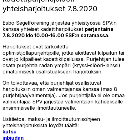
yhteisharjoitukset 7.8.2020
Esbo Segelförening järjestää yhteistyössä SPV:n
kanssa yhteiset kadettiharjoitukset
perjantaina
7.8.2020 klo 10.00-16.00 ESF:n satamassa
.
Harjoitukset ovat tarkoitettu
optimistijollapurjehtijoille, jotka aloittavat kilpailun tai
ovat jo kilpailleet kadettikilpailuissa. Purjehtijan tulee
osata purjehtia radan ympäri (kryssi-slööri-lenssi)
omatoimisesti osallistuakseen harjoituksiin.
On toivottavaa, että purjehtijat osallistuvat
harjoituksiin oman valmentajansa kanssa (max 8
purjehtijaa/valmentaja). Jos purjehtijalla ei ole omaa
valmentajaa SPV järjestää valmentajan kahdeksalle
ensimmäiselle ilmoittautuneelle.
Lisätietoa, maksu- ja ilmoittautumisohjeen
yhteisharjoituksista löydät täältä:
kutsu
inbjudan