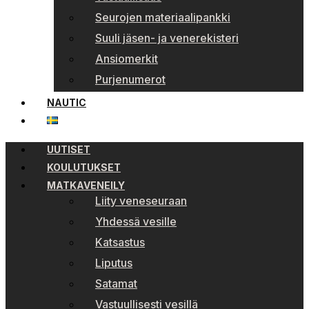
Seurojen materiaalipankki
Suuli jäsen- ja venerekisteri
Ansiomerkit
Purjenumerot
NAUTIC
UUTISET
KOULUTUKSET
MATKAVENEILY
Liity veneseuraan
Yhdessä vesille
Katsastus
Liputus
Satamat
Vastuullisesti vesillä