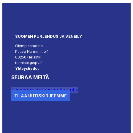
SUOMEN PURJEHDUS JA VENEILY
Olympiastadion
Paavo Nurmen tie 1
00250 Helsinki
toimisto@spv.fi
Yhteystiedot
SEURAA MEITÄ
Facebook
Instagram
Youtube
TILAA UUTISKIRJEEMME
``