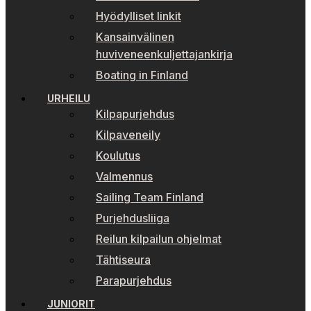
Hyödylliset linkit
Kansainvälinen
huviveneenkuljettajankirja
Boating in Finland
URHEILU
Kilpapurjehdus
Kilpaveneily
Koulutus
Valmennus
Sailing Team Finland
Purjehdusliiga
Reilun kilpailun ohjelmat
Tähtiseura
Parapurjehdus
JUNIORIT