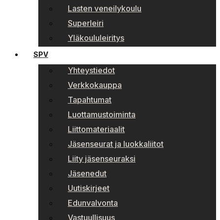
Lasten veneilykoulu
Superleiri
Yläkoululeiritys
SPV
Yhteystiedot
Verkkokauppa
Tapahtumat
Luottamustoiminta
Liittomateriaalit
Jäsenseurat ja luokkaliitot
Liity jäsenseuraksi
Jäsenedut
Uutiskirjeet
Edunvalvonta
Vastuullisuus