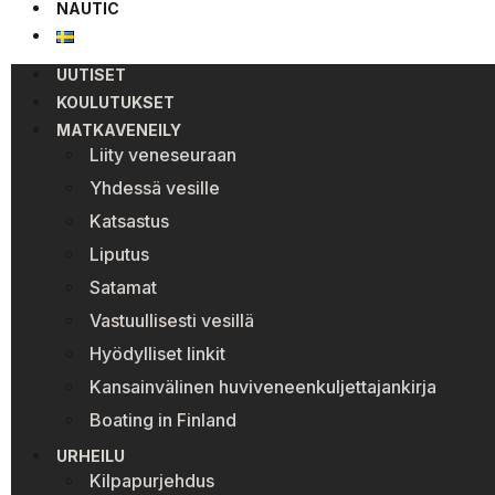
NAUTIC
UUTISET
KOULUTUKSET
MATKAVENEILY
Liity veneseuraan
Yhdessä vesille
Katsastus
Liputus
Satamat
Vastuullisesti vesillä
Hyödylliset linkit
Kansainvälinen huviveneenkuljettajankirja
Boating in Finland
URHEILU
Kilpapurjehdus