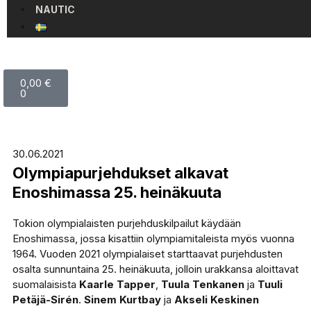
NAUTIC
0,00
€
0
30.06.2021
Olympiapurjehdukset alkavat
Enoshimassa 25. heinäkuuta
Tokion olympialaisten purjehduskilpailut käydään
Enoshimassa, jossa kisattiin olympiamitaleista myös vuonna
1964. Vuoden 2021 olympialaiset starttaavat purjehdusten
osalta sunnuntaina 25. heinäkuuta, jolloin urakkansa aloittavat
suomalaisista
Kaarle Tapper
,
Tuula Tenkanen
ja
Tuuli
Petäjä-Sirén
.
Sinem Kurtbay
ja
Akseli Keskinen