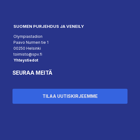
SUOMEN PURJEHDUS JA VENEILY
Olympiastadion
Paavo Nurmen tie 1
00250 Helsinki
toimisto@spv.fi
Yhteystiedot
SEURAA MEITÄ
TILAA UUTISKIRJEEMME
Hallinnoi suostumusta
``