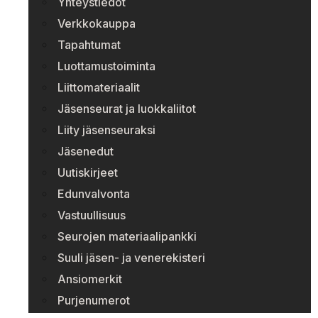
Yhteystiedot
Verkkokauppa
Tapahtumat
Luottamustoiminta
Liittomateriaalit
Jäsenseurat ja luokkaliitot
Liity jäsenseuraksi
Jäsenedut
Uutiskirjeet
Edunvalvonta
Vastuullisuus
Seurojen materiaalipankki
Suuli jäsen- ja venerekisteri
Ansiomerkit
Purjenumerot