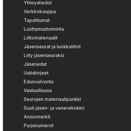
Yhteystiedot
Verkkokauppa
Tapahtumat
Luottamustoiminta
Liittomateriaalit
Jäsenseurat ja luokkaliitot
Liity jäsenseuraksi
Jäsenedut
Uutiskirjeet
Edunvalvonta
Vastuullisuus
Seurojen materiaalipankki
Suuli jäsen- ja venerekisteri
Ansiomerkit
Purjenumerot