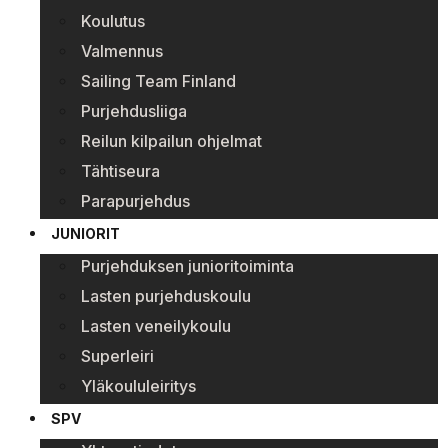
Koulutus
Valmennus
Sailing Team Finland
Purjehdusliiga
Reilun kilpailun ohjelmat
Tähtiseura
Parapurjehdus
JUNIORIT
Purjehduksen junioritoiminta
Lasten purjehduskoulu
Lasten veneilykoulu
Superleiri
Yläkoululeiritys
SPV