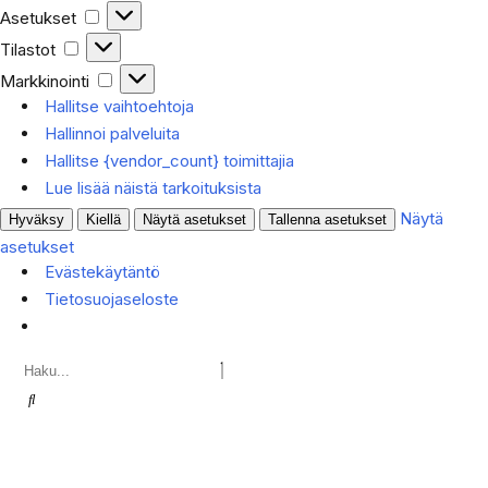
Asetukset
Tilastot
Markkinointi
Hallitse vaihtoehtoja
Hallinnoi palveluita
Hallitse {vendor_count} toimittajia
Lue lisää näistä tarkoituksista
Näytä
Hyväksy
Kiellä
Näytä asetukset
Tallenna asetukset
asetukset
Evästekäytäntö
Tietosuojaseloste