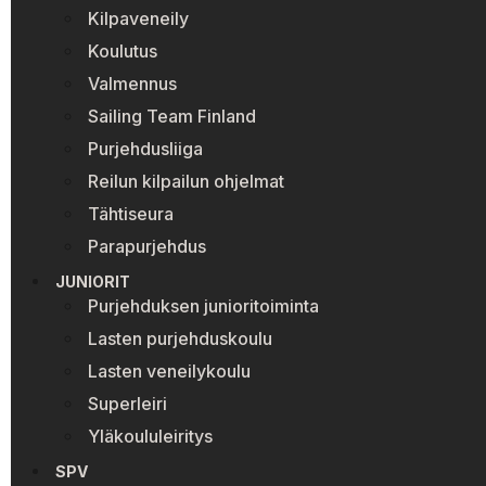
Kilpaveneily
Koulutus
Valmennus
Sailing Team Finland
Purjehdusliiga
Reilun kilpailun ohjelmat
Tähtiseura
Parapurjehdus
JUNIORIT
Purjehduksen junioritoiminta
Lasten purjehduskoulu
Lasten veneilykoulu
Superleiri
Yläkoululeiritys
SPV