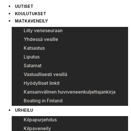
UUTISET
KOULUTUKSET
MATKAVENEILY
Liity veneseuraan
Yhdessä vesille
Katsastus
Liputus
Satamat
Vastuullisesti vesillä
Hyödylliset linkit
Kansainvälinen huviveneenkuljettajankirja
Boating in Finland
URHEILU
Kilpapurjehdus
Kilpaveneily