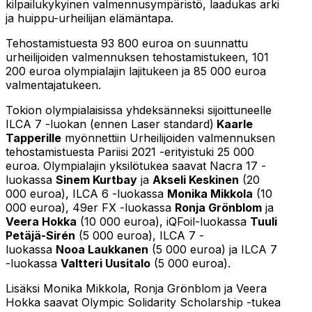
kilpailukykyinen valmennusympäristö, laadukas arki
ja huippu-urheilijan elämäntapa.
Tehostamistuesta 93 800 euroa on suunnattu
urheilijoiden valmennuksen tehostamistukeen, 101
200 euroa olympialajin lajitukeen ja 85 000 euroa
valmentajatukeen.
Tokion olympialaisissa yhdeksänneksi sijoittuneelle
ILCA 7 -luokan (ennen Laser standard)
Kaarle
Tapperille
myönnettiin Urheilijoiden valmennuksen
tehostamistuesta Pariisi 2021 -erityistuki 25 000
euroa. Olympialajin yksilötukea saavat Nacra 17 -
luokassa
Sinem Kurtbay
ja
Akseli Keskinen
(20
000 euroa), ILCA 6 -luokassa
Monika Mikkola
(10
000 euroa), 49er FX -luokassa
Ronja Grönblom
ja
Veera Hokka
(10 000 euroa), iQFoil-luokassa
Tuuli
Petäjä-Sirén
(5 000 euroa), ILCA 7 -
luokassa
Nooa Laukkanen
(5 000 euroa) ja ILCA 7
-luokassa
Valtteri Uusitalo
(5 000 euroa).
Lisäksi Monika Mikkola, Ronja Grönblom ja Veera
Hokka saavat Olympic Solidarity Scholarship -tukea