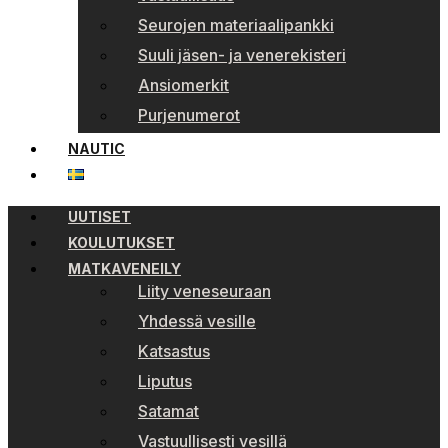
Seurojen materiaalipankki
Suuli jäsen- ja venerekisteri
Ansiomerkit
Purjenumerot
NAUTIC
UUTISET
KOULUTUKSET
MATKAVENEILY
Liity veneseuraan
Yhdessä vesille
Katsastus
Liputus
Satamat
Vastuullisesti vesillä