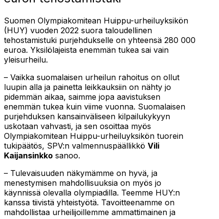
Suomen Olympiakomitean Huippu-urheiluyksikön
(HUY) vuoden 2022 suora taloudellinen
tehostamistuki purjehdukselle on yhteensä 280 000
euroa. Yksilölajeista enemmän tukea sai vain
yleisurheilu.
– Vaikka suomalaisen urheilun rahoitus on ollut
luupin alla ja painetta leikkauksiin on nähty jo
pidemmän aikaa, saimme jopa aavistuksen
enemmän tukea kuin viime vuonna. Suomalaisen
purjehduksen kansainväliseen kilpailukykyyn
uskotaan vahvasti, ja sen osoittaa myös
Olympiakomitean Huippu-urheiluyksikön tuorein
tukipäätös, SPV:n valmennuspäällikkö
Vili
Kaijansinkko
sanoo.
– Tulevaisuuden näkymämme on hyvä, ja
menestymisen mahdollisuuksia on myös jo
käynnissä olevalla olympiadilla. Teemme HUY:n
kanssa tiivistä yhteistyötä. Tavoitteenamme on
mahdollistaa urheilijoillemme ammattimainen ja