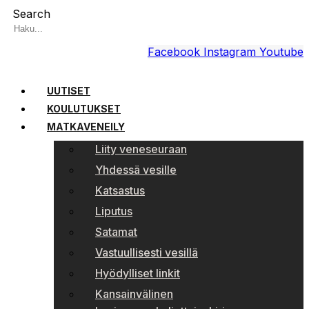
Search
Facebook
Instagram
Youtube
UUTISET
KOULUTUKSET
MATKAVENEILY
Liity veneseuraan
Yhdessä vesille
Katsastus
Liputus
Satamat
Vastuullisesti vesillä
Hyödylliset linkit
Kansainvälinen