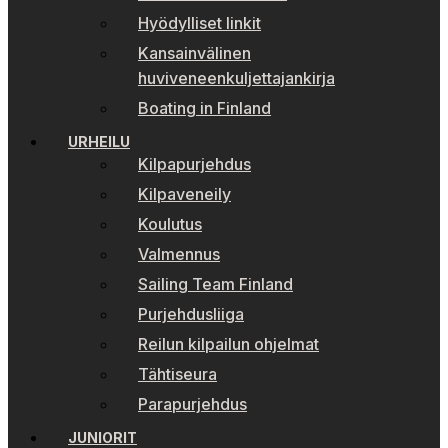
Hyödylliset linkit
Kansainvälinen
huviveneenkuljettajankirja
Boating in Finland
URHEILU
Kilpapurjehdus
Kilpaveneily
Koulutus
Valmennus
Sailing Team Finland
Purjehdusliiga
Reilun kilpailun ohjelmat
Tähtiseura
Parapurjehdus
JUNIORIT