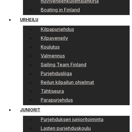
huviveneenkuljettajankirja
Boating in Finland
URHEILU
Kilpapurjehdus
Kilpaveneily
Koulutus
Valmennus
Sailing Team Finland
Purjehdusliiga
Reilun kilpailun ohjelmat
Tähtiseura
Parapurjehdus
JUNIORIT
Purjehduksen junioritoiminta
Lasten purjehduskoulu