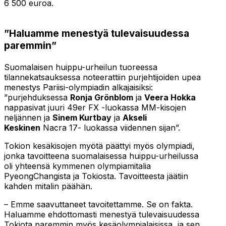
6 500 euroa.
”Haluamme menestyä tulevaisuudessa
paremmin”
Suomalaisen huippu-urheilun tuoreessa
tilannekatsauksessa noteerattiin purjehtijoiden upea
menestys Pariisi-olympiadin alkajaisiksi:
”purjehduksessa
Ronja Grönblom
ja
Veera Hokka
nappasivat juuri 49er FX -luokassa MM-kisojen
neljännen ja
Sinem Kurtbay
ja
Akseli
Keskinen
Nacra 17- luokassa viidennen sijan”.
Tokion kesäkisojen myötä päättyi myös olympiadi,
jonka tavoitteena suomalaisessa huippu-urheilussa
oli yhteensä kymmenen olympiamitalia
PyeongChangista ja Tokiosta. Tavoitteesta jäätiin
kahden mitalin päähän.
– Emme saavuttaneet tavoitettamme. Se on fakta.
Haluamme ehdottomasti menestyä tulevaisuudessa
Tokiota paremmin myös kesäolympialaisissa, ja sen