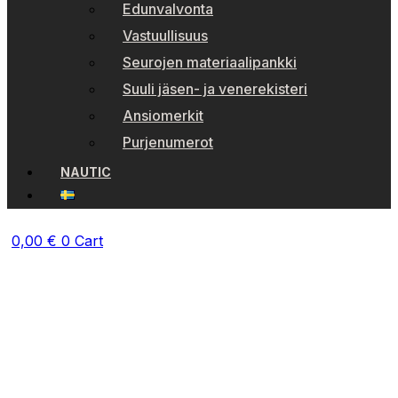
Edunvalvonta
Vastuullisuus
Seurojen materiaalipankki
Suuli jäsen- ja venerekisteri
Ansiomerkit
Purjenumerot
NAUTIC
0,00
€
0
Cart