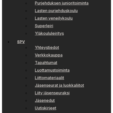
Purjehduksen junioritoiminta
Lasten purjehduskoulu
Lasten veneilykoulu
Superleiri
Yläkoululeiritys
SPV
Yhteystiedot
Verkkokauppa
Tapahtumat
Luottamustoiminta
Liittomateriaalit
Jäsenseurat ja luokkaliitot
Liity jäsenseuraksi
Jäsenedut
Uutiskirjeet