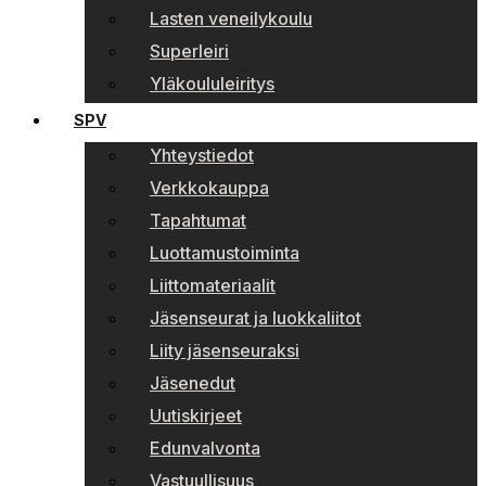
Lasten veneilykoulu
Superleiri
Yläkoululeiritys
SPV
Yhteystiedot
Verkkokauppa
Tapahtumat
Luottamustoiminta
Liittomateriaalit
Jäsenseurat ja luokkaliitot
Liity jäsenseuraksi
Jäsenedut
Uutiskirjeet
Edunvalvonta
Vastuullisuus