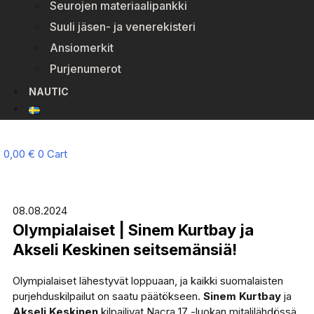
Seurojen materiaalipankki
Suuli jäsen- ja venerekisteri
Ansiomerkit
Purjenumerot
NAUTIC
0,00
€
0
Cart
08.08.2024
Olympialaiset | Sinem Kurtbay ja
Akseli Keskinen seitsemänsiä!
Olympialaiset lähestyvät loppuaan, ja kaikki suomalaisten
purjehduskilpailut on saatu päätökseen.
Sinem Kurtbay
ja
Akseli Keskinen
kilpailivat Nacra 17 -luokan mitalilähdössä