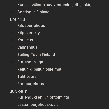
Kansainvälinen huviveneenkuljettajankirja
Boating in Finland
URHEILU
Kilpapurjehdus
Kilpaveneily
Koulutus
Valmennus
Sailing Team Finland
Purjehdusliiga
Reilun kilpailun ohjelmat
Tähtiseura
Parapurjehdus
JUNIORIT
Purjehduksen junioritoiminta
Lasten purjehduskoulu