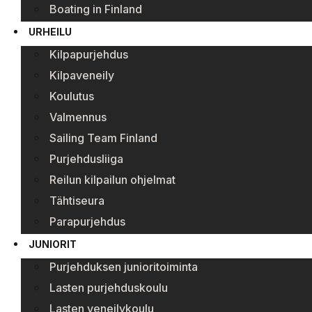
Boating in Finland
URHEILU
Kilpapurjehdus
Kilpaveneily
Koulutus
Valmennus
Sailing Team Finland
Purjehdusliiga
Reilun kilpailun ohjelmat
Tähtiseura
Parapurjehdus
JUNIORIT
Purjehduksen junioritoiminta
Lasten purjehduskoulu
Lasten veneilykoulu