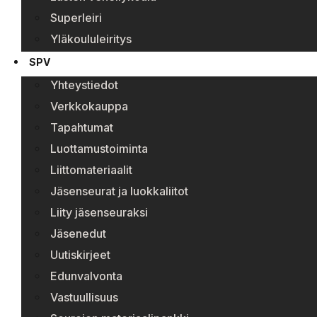
Superleiri
Yläkoululeiritys
SPV
Yhteystiedot
Verkkokauppa
Tapahtumat
Luottamustoiminta
Liittomateriaalit
Jäsenseurat ja luokkaliitot
Liity jäsenseuraksi
Jäsenedut
Uutiskirjeet
Edunvalvonta
Vastuullisuus