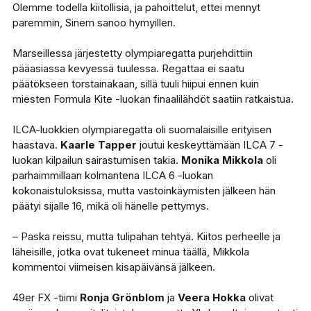
Olemme todella kiitollisia, ja pahoittelut, ettei mennyt
paremmin, Sinem sanoo hymyillen.
Marseillessa järjestetty olympiaregatta purjehdittiin
pääasiassa kevyessä tuulessa. Regattaa ei saatu
päätökseen torstainakaan, sillä tuuli hiipui ennen kuin
miesten Formula Kite -luokan finaalilähdöt saatiin ratkaistua.
ILCA-luokkien olympiaregatta oli suomalaisille erityisen
haastava.
Kaarle Tapper
joutui keskeyttämään ILCA 7 -
luokan kilpailun sairastumisen takia.
Monika Mikkola
oli
parhaimmillaan kolmantena ILCA 6 -luokan
kokonaistuloksissa, mutta vastoinkäymisten jälkeen hän
päätyi sijalle 16, mikä oli hänelle pettymys.
– Paska reissu, mutta tulipahan tehtyä. Kiitos perheelle ja
läheisille, jotka ovat tukeneet minua täällä, Mikkola
kommentoi viimeisen kisapäivänsä jälkeen.
49er FX -tiimi
Ronja Grönblom
ja
Veera Hokka
olivat