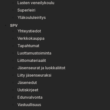
Lasten veneilykoulu
Superleiri
Yläkoululeiritys
SPV
Yhteystiedot
Verkkokauppa
Tapahtumat
Luottamustoiminta
Liittomateriaalit
Jäsenseurat ja luokkaliitot
Liity jäsenseuraksi
Jäsenedut
Uutiskirjeet
Edunvalvonta
Vastuullisuus