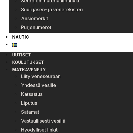
Seurojen materiaalipankki
Suuli jäsen- ja venerekisteri
Ansiomerkit
Purjenumerot
NAUTIC
UUTISET
KOULUTUKSET
MATKAVENEILY
Liity veneseuraan
Yhdessä vesille
Katsastus
Liputus
Satamat
Vastuullisesti vesillä
Hyödylliset linkit