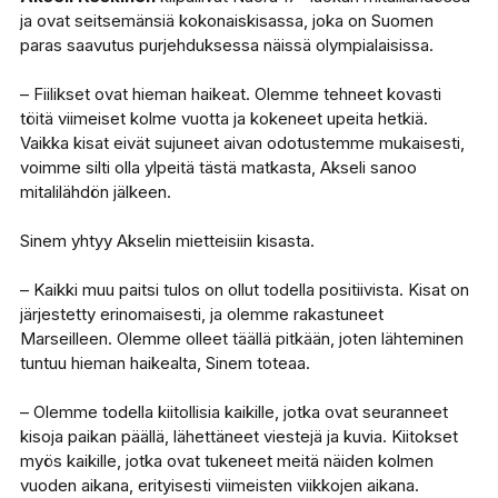
ja ovat seitsemänsiä kokonaiskisassa, joka on Suomen
paras saavutus purjehduksessa näissä olympialaisissa.
– Fiilikset ovat hieman haikeat. Olemme tehneet kovasti
töitä viimeiset kolme vuotta ja kokeneet upeita hetkiä.
Vaikka kisat eivät sujuneet aivan odotustemme mukaisesti,
voimme silti olla ylpeitä tästä matkasta, Akseli sanoo
mitalilähdön jälkeen.
Sinem yhtyy Akselin mietteisiin kisasta.
– Kaikki muu paitsi tulos on ollut todella positiivista. Kisat on
järjestetty erinomaisesti, ja olemme rakastuneet
Marseilleen. Olemme olleet täällä pitkään, joten lähteminen
tuntuu hieman haikealta, Sinem toteaa.
– Olemme todella kiitollisia kaikille, jotka ovat seuranneet
kisoja paikan päällä, lähettäneet viestejä ja kuvia. Kiitokset
myös kaikille, jotka ovat tukeneet meitä näiden kolmen
vuoden aikana, erityisesti viimeisten viikkojen aikana.