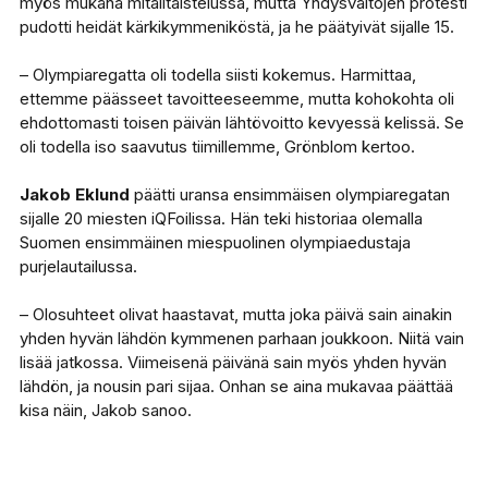
myös mukana mitalitaistelussa, mutta Yhdysvaltojen protesti
pudotti heidät kärkikymmeniköstä, ja he päätyivät sijalle 15.
– Olympiaregatta oli todella siisti kokemus. Harmittaa,
ettemme päässeet tavoitteeseemme, mutta kohokohta oli
ehdottomasti toisen päivän lähtövoitto kevyessä kelissä. Se
oli todella iso saavutus tiimillemme, Grönblom kertoo.
Jakob Eklund
päätti uransa ensimmäisen olympiaregatan
sijalle 20 miesten iQFoilissa. Hän teki historiaa olemalla
Suomen ensimmäinen miespuolinen olympiaedustaja
purjelautailussa.
– Olosuhteet olivat haastavat, mutta joka päivä sain ainakin
yhden hyvän lähdön kymmenen parhaan joukkoon. Niitä vain
lisää jatkossa. Viimeisenä päivänä sain myös yhden hyvän
lähdön, ja nousin pari sijaa. Onhan se aina mukavaa päättää
kisa näin, Jakob sanoo.