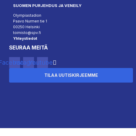
SUOMEN PURJEHDUS JA VENEILY
Olympiastadion
Paavo Nurmen tie 1
00250 Helsinki
toimisto@spv.fi
Yhteystiedot
SEURAA MEITÄ
Facebook
Instagram
Youtube
TILAA UUTISKIRJEEMME
``