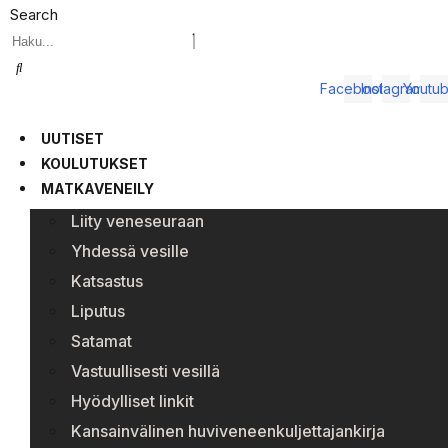
Search
Facebook
Instagram
Youtu
UUTISET
KOULUTUKSET
MATKAVENEILY
Liity veneseuraan
Yhdessä vesille
Katsastus
Liputus
Satamat
Vastuullisesti vesillä
Hyödylliset linkit
Kansainvälinen huviveneenkuljettajankirja