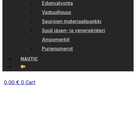
Edunvalvonta
Vastuullisuus
Seurojen materiaalipankki
Suuli jäsen- ja venerekisteri
Ansiomerkit
Purjenumerot
NAUTIC
0,00
€
0
Cart