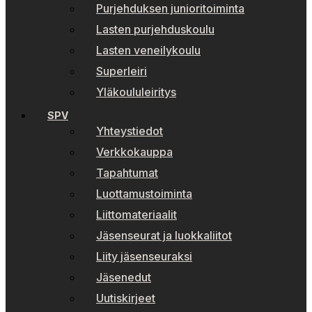
Purjehduksen junioritoiminta
Lasten purjehduskoulu
Lasten veneilykoulu
Superleiri
Yläkoululeiritys
SPV
Yhteystiedot
Verkkokauppa
Tapahtumat
Luottamustoiminta
Liittomateriaalit
Jäsenseurat ja luokkaliitot
Liity jäsenseuraksi
Jäsenedut
Uutiskirjeet