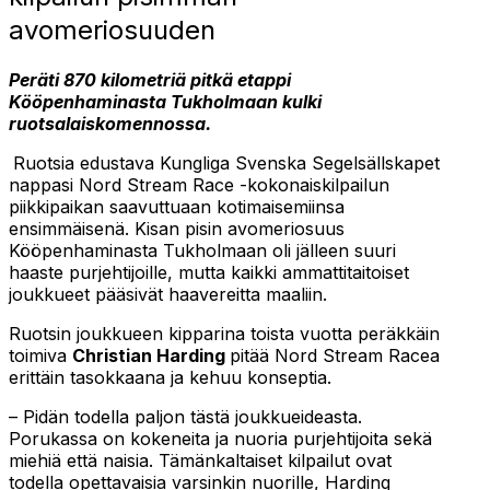
avomeriosuuden
Peräti 870 kilometriä pitkä etappi
Kööpenhaminasta Tukholmaan kulki
ruotsalaiskomennossa.
Ruotsia edustava Kungliga Svenska Segelsällskapet
nappasi Nord Stream Race -kokonaiskilpailun
piikkipaikan saavuttuaan kotimaisemiinsa
ensimmäisenä. Kisan pisin avomeriosuus
Kööpenhaminasta Tukholmaan oli jälleen suuri
haaste purjehtijoille, mutta kaikki ammattitaitoiset
joukkueet pääsivät haavereitta maaliin.
Ruotsin joukkueen kipparina toista vuotta peräkkäin
toimiva
Christian Harding
pitää Nord Stream Racea
erittäin tasokkaana ja kehuu konseptia.
– Pidän todella paljon tästä joukkueideasta.
Porukassa on kokeneita ja nuoria purjehtijoita sekä
miehiä että naisia. Tämänkaltaiset kilpailut ovat
todella opettavaisia varsinkin nuorille, Harding