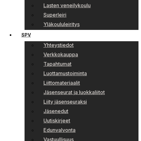
Lasten veneilykoulu
Superleiri
Yläkoululeiritys
SPV
Yhteystiedot
Verkkokauppa
Tapahtumat
Luottamustoiminta
Liittomateriaalit
Jäsenseurat ja luokkaliitot
Liity jäsenseuraksi
Jäsenedut
Uutiskirjeet
Edunvalvonta
Vastuullisuus