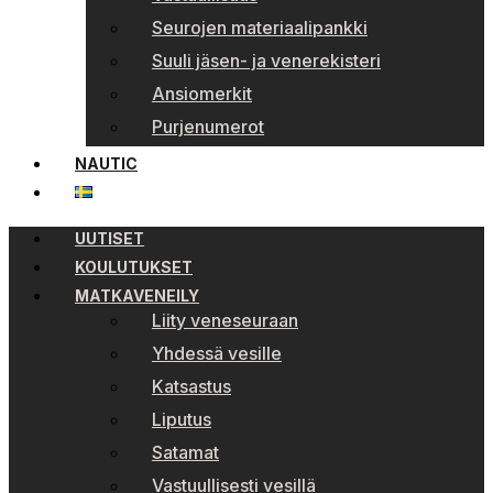
Seurojen materiaalipankki
Suuli jäsen- ja venerekisteri
Ansiomerkit
Purjenumerot
NAUTIC
UUTISET
KOULUTUKSET
MATKAVENEILY
Liity veneseuraan
Yhdessä vesille
Katsastus
Liputus
Satamat
Vastuullisesti vesillä