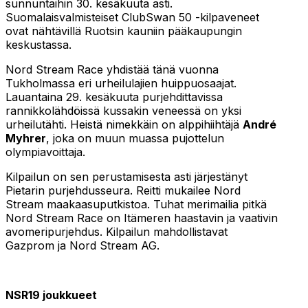
sunnuntaihin 30. kesäkuuta asti.
Suomalaisvalmisteiset ClubSwan 50 -kilpaveneet
ovat nähtävillä Ruotsin kauniin pääkaupungin
keskustassa.
Nord Stream Race yhdistää tänä vuonna
Tukholmassa eri urheilulajien huippuosaajat.
Lauantaina 29. kesäkuuta purjehdittavissa
rannikkolähdöissä kussakin veneessä on yksi
urheilutähti. Heistä nimekkäin on alppihiihtäjä
André
Myhrer
, joka on muun muassa pujottelun
olympiavoittaja.
Kilpailun on sen perustamisesta asti järjestänyt
Pietarin purjehdusseura. Reitti mukailee Nord
Stream maakaasuputkistoa. Tuhat merimailia pitkä
Nord Stream Race on Itämeren haastavin ja vaativin
avomeripurjehdus. Kilpailun mahdollistavat
Gazprom ja Nord Stream AG.
NSR19 joukkueet