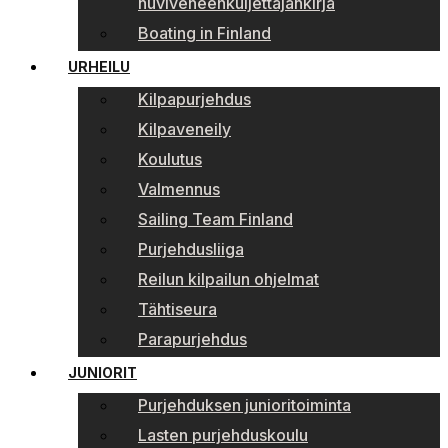
huviveneenkuljettajankirja
Boating in Finland
URHEILU
Kilpapurjehdus
Kilpaveneily
Koulutus
Valmennus
Sailing Team Finland
Purjehdusliiga
Reilun kilpailun ohjelmat
Tähtiseura
Parapurjehdus
JUNIORIT
Purjehduksen junioritoiminta
Lasten purjehduskoulu