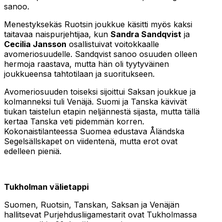
sanoo.
Menestyksekäs Ruotsin joukkue käsitti myös kaksi
taitavaa naispurjehtijaa, kun
Sandra Sandqvist
ja
Cecilia Jansson
osallistuivat voitokkaalle
avomeriosuudelle. Sandqvist sanoo osuuden olleen
hermoja raastava, mutta hän oli tyytyväinen
joukkueensa tahtotilaan ja suoritukseen.
Avomeriosuuden toiseksi sijoittui Saksan joukkue ja
kolmanneksi tuli Venäjä. Suomi ja Tanska kävivät
tiukan taistelun etapin neljännestä sijasta, mutta tällä
kertaa Tanska veti pidemmän korren.
Kokonaistilanteessa Suomea edustava Åländska
Segelsällskapet on viidentenä, mutta erot ovat
edelleen pieniä.
Tukholman välietappi
Suomen, Ruotsin, Tanskan, Saksan ja Venäjän
hallitsevat Purjehdusliigamestarit ovat Tukholmassa