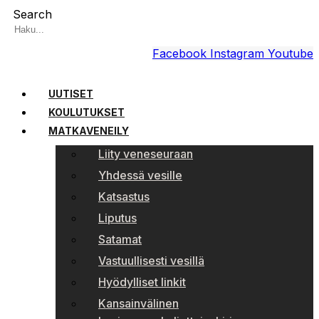
Search
Facebook
Instagram
Youtube
UUTISET
KOULUTUKSET
MATKAVENEILY
Liity veneseuraan
Yhdessä vesille
Katsastus
Liputus
Satamat
Vastuullisesti vesillä
Hyödylliset linkit
Kansainvälinen