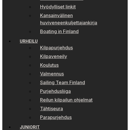
Hyödylliset linkit
Kansainvälinen
huviveneenkuljettajankirja
Boating in Finland
URHEILU
Kilpapurjehdus
Kilpaveneily
Koulutus
Valmennus
Sailing Team Finland
Purjehdusliiga
Reilun kilpailun ohjelmat
Tähtiseura
Parapurjehdus
JUNIORIT