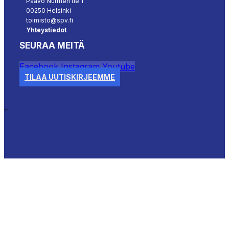
Paavo Nurmen tie 1
00250 Helsinki
toimisto@spv.fi
Yhteystiedot
SEURAA MEITÄ
Facebook
Instagram
Youtube
TILAA UUTISKIRJEEMME
``