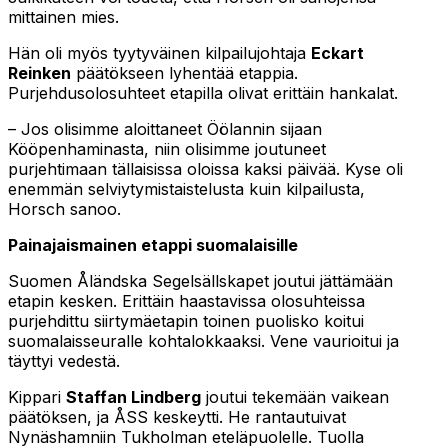
mittainen mies.
Hän oli myös tyytyväinen kilpailujohtaja
Eckart
Reinken
päätökseen lyhentää etappia.
Purjehdusolosuhteet etapilla olivat erittäin hankalat.
– Jos olisimme aloittaneet Öölannin sijaan
Kööpenhaminasta, niin olisimme joutuneet
purjehtimaan tällaisissa oloissa kaksi päivää. Kyse oli
enemmän selviytymistaistelusta kuin kilpailusta,
Horsch sanoo.
Painajaismainen etappi suomalaisille
Suomen Åländska Segelsällskapet joutui jättämään
etapin kesken. Erittäin haastavissa olosuhteissa
purjehdittu siirtymäetapin toinen puolisko koitui
suomalaisseuralle kohtalokkaaksi. Vene vaurioitui ja
täyttyi vedestä.
Kippari
Staffan Lindberg
joutui tekemään vaikean
päätöksen, ja ÅSS keskeytti. He rantautuivat
Nynäshamniin Tukholman eteläpuolelle. Tuolla