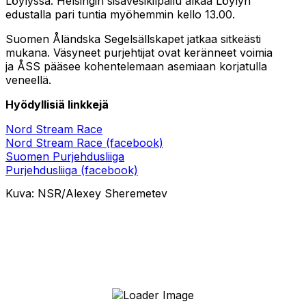
Löylyssä. Helsingin sisävesikilpailu alkaa Löylyn
edustalla pari tuntia myöhemmin kello 13.00.
Suomen Åländska Segelsällskapet jatkaa sitkeästi
mukana. Väsyneet purjehtijat ovat keränneet voimia
ja ÅSS pääsee kohentelemaan asemiaan korjatulla
veneellä.
Hyödyllisiä linkkejä
Nord Stream Race
Nord Stream Race (facebook)
Suomen Purjehdusliiga
Purjehdusliiga (facebook)
Kuva: NSR/Alexey Sheremetev