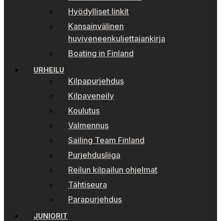
Hyödylliset linkit
Kansainvälinen
huviveneenkuljettajankirja
Boating in Finland
URHEILU
Kilpapurjehdus
Kilpaveneily
Koulutus
Valmennus
Sailing Team Finland
Purjehdusliiga
Reilun kilpailun ohjelmat
Tähtiseura
Parapurjehdus
JUNIORIT