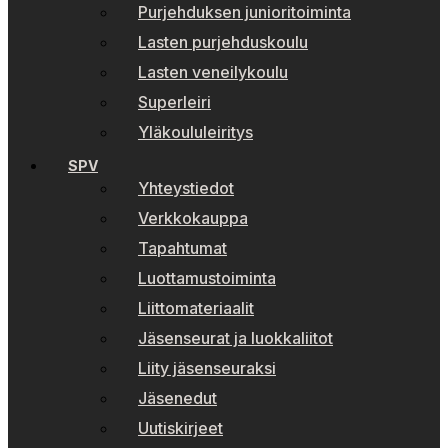
Purjehduksen junioritoiminta
Lasten purjehduskoulu
Lasten veneilykoulu
Superleiri
Yläkoululeiritys
SPV
Yhteystiedot
Verkkokauppa
Tapahtumat
Luottamustoiminta
Liittomateriaalit
Jäsenseurat ja luokkaliitot
Liity jäsenseuraksi
Jäsenedut
Uutiskirjeet