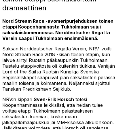
dramaattinen
Nord Stream Race -avomeripurjehduksen toinen
etappi Kööpenhaminasta Tukholmaan sujui
saksalaiskomennossa. Norddeutscher Regatta
Verein saapui Tukholmaan ensimmäisenä.
Saksan Norddeutscher Regatta Verein, NRV, voitti
Nord Stream Race 2018 -kisan toisen etapin, kun
laivue siirtyi Ruotsin pääkaupunkiin Tukholmaan.
Taistelu etappivoitosta oli kuitenkin tiukkaa. Venäjän
Lord of the Sail ja Ruotsin Kungliga Svenska
Segelsällskapet saapuivat pian saksalaisten perässä
maaliin toisena ja kolmantena. Neljänneksi sijoittui
Tanskan Fredrikshavn Sejlklub.
NRV:n kippari
Sven-Erik Horsch
totesi
Kööpenhaminassa leikkisästi, että heidän tulee
voittaa etappi Tukholmaan pelastaakseen
saksalaisten kunnian, koska maan
jalkapallomaajoukkue jäi MM-kisoissa alkulohkoon.
Jälkikäteen voi todeta, että Horsch oli sanojensa