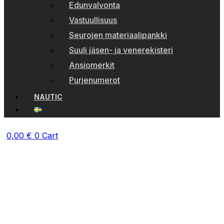
Edunvalvonta
Vastuullisuus
Seurojen materiaalipankki
Suuli jäsen- ja venerekisteri
Ansiomerkit
Purjenumerot
NAUTIC
0,00
€
0
Cart