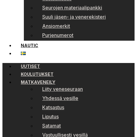
Seurojen materiaalipankki
Suuli jäsen- ja venerekisteri
Ansiomerkit
Purjenumerot
NAUTIC
UUTISET
KOULUTUKSET
MATKAVENEILY
Liity veneseuraan
Yhdessä vesille
Katsastus
Liputus
Satamat
Vastuullisesti vesillä