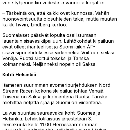
vene tyhjennettiin vedestä ja vaurioita korjattiin.
– Tärkeintä on, että kaikki ovat kunnossa. Vähän
huonovointisuutta olosuhteiden takia, mutta muuten
kaikki hyvin, Lindberg kertoo.
Suomalaiset pääsivät lopulta osallistumaan
lauantain sisävesikilpailuun. Lähtökohdat kilpailuun
eivät olleet ihanteelliset ja Suomi jäikin ÅF-
sisävesipurjehduksessa viidenneksi. Voittoon seilasi
Venäjä. Ruotsi sijoittui toiseksi ja Tanska
kolmanneksi. Neljänneksi nopein oli Saksa.
Kohti Helsinkiä
Itämeren suurimman avomeripurjehduksen Nord
Stream Racen kokonaiskilpailua johtaa Venäjä.
Toisena on Saksa ja kolmantena Ruotsi. Tanska
miehittää neljättä sijaa ja Suomi on viidentenä.
Laivue suuntaa seuraavaksi kohti Suomea ja
Helsinkiä. Lehdistötilaisuus järjestetään 3.
heinäkuuta kello 11.00 Hernesaarenrannan