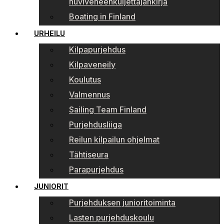
huviveneenkuljettajankirja
Boating in Finland
URHEILU
Kilpapurjehdus
Kilpaveneily
Koulutus
Valmennus
Sailing Team Finland
Purjehdusliiga
Reilun kilpailun ohjelmat
Tähtiseura
Parapurjehdus
JUNIORIT
Purjehduksen junioritoiminta
Lasten purjehduskoulu