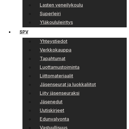
Lasten veneilykoulu
Superleiri
Yläkoululeiritys
SPV
Yhteystiedot
Verkkokauppa
Tapahtumat
Luottamustoiminta
Liittomateriaalit
Jäsenseurat ja luokkaliitot
Liity jäsenseuraksi
Jäsenedut
Uutiskirjeet
Edunvalvonta
Vastuullisuus