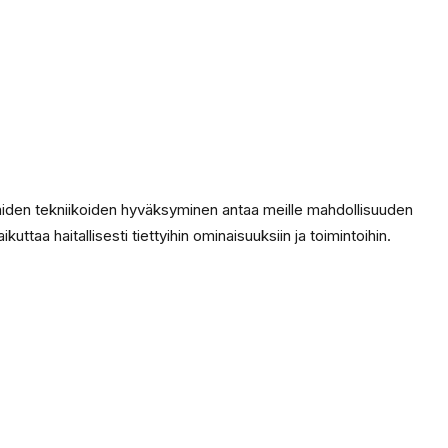
äiden tekniikoiden hyväksyminen antaa meille mahdollisuuden
uttaa haitallisesti tiettyihin ominaisuuksiin ja toimintoihin.