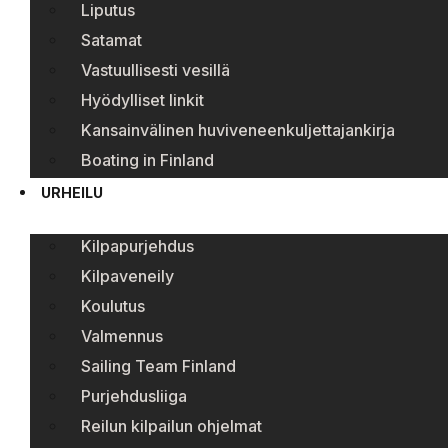
Liputus
Satamat
Vastuullisesti vesillä
Hyödylliset linkit
Kansainvälinen huviveneenkuljettajankirja
Boating in Finland
URHEILU
Kilpapurjehdus
Kilpaveneily
Koulutus
Valmennus
Sailing Team Finland
Purjehdusliiga
Reilun kilpailun ohjelmat