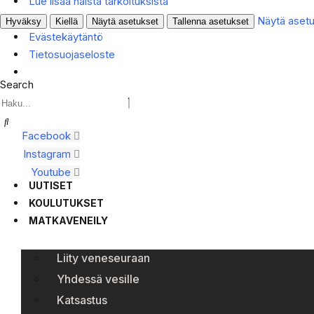
Lue lisää näistä tarkoituksista
Näytä aset
Hyväksy
Kiellä
Näytä asetukset
Tallenna asetukset
Evästekäytäntö
Tietosuojaseloste
Search
Facebook
Instagram
Youtube
UUTISET
KOULUTUKSET
MATKAVENEILY
Liity veneseuraan
Yhdessä vesille
Katsastus