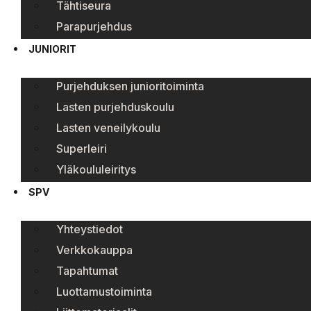
Tähtiseura
Parapurjehdus
JUNIORIT
Purjehduksen junioritoiminta
Lasten purjehduskoulu
Lasten veneilykoulu
Superleiri
Yläkoululeiritys
SPV
Yhteystiedot
Verkkokauppa
Tapahtumat
Luottamustoiminta