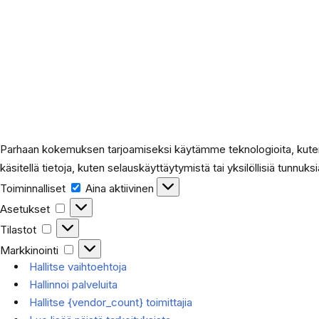
Parhaan kokemuksen tarjoamiseksi käytämme teknologioita, kuten 
käsitellä tietoja, kuten selauskäyttäytymistä tai yksilöllisiä tunnuks
Toiminnalliset
Toiminnalliset
Aina aktiivinen
Asetukset
Asetukset
Tilastot
Tilastot
Markkinointi
Markkinointi
Hallitse vaihtoehtoja
Hallinnoi palveluita
Hallitse {vendor_count} toimittajia