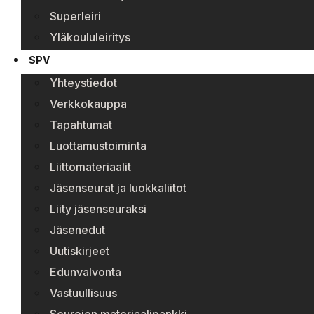
Superleiri
Yläkoululeiritys
SPV
Yhteystiedot
Verkkokauppa
Tapahtumat
Luottamustoiminta
Liittomateriaalit
Jäsenseurat ja luokkaliitot
Liity jäsenseuraksi
Jäsenedut
Uutiskirjeet
Edunvalvonta
Vastuullisuus