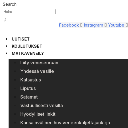
Search
Facebook
Instagram
Youtube
UUTISET
KOULUTUKSET
MATKAVENEILY
Liity veneseuraan
Yhdessä vesille
Katsastus
Liputus
Satamat
Vastuullisesti vesillä
Hyödylliset linkit
Kansainvälinen huviveneenkuljettajankirja