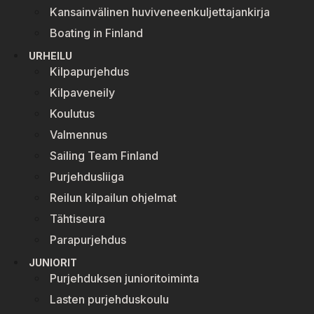
Kansainvälinen huviveneenkuljettajankirja
Boating in Finland
URHEILU
Kilpapurjehdus
Kilpaveneily
Koulutus
Valmennus
Sailing Team Finland
Purjehdusliiga
Reilun kilpailun ohjelmat
Tähtiseura
Parapurjehdus
JUNIORIT
Purjehduksen junioritoiminta
Lasten purjehduskoulu