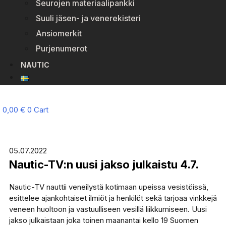
Seurojen materiaalipankki
Suuli jäsen- ja venerekisteri
Ansiomerkit
Purjenumerot
NAUTIC
0,00
€
0
Cart
05.07.2022
Nautic-TV:n uusi jakso julkaistu 4.7.
Nautic-TV nauttii veneilystä kotimaan upeissa vesistöissä,
esittelee ajankohtaiset ilmiöt ja henkilöt sekä tarjoaa vinkkejä
veneen huoltoon ja vastuulliseen vesillä liikkumiseen. Uusi
jakso julkaistaan joka toinen maanantai kello 19 Suomen