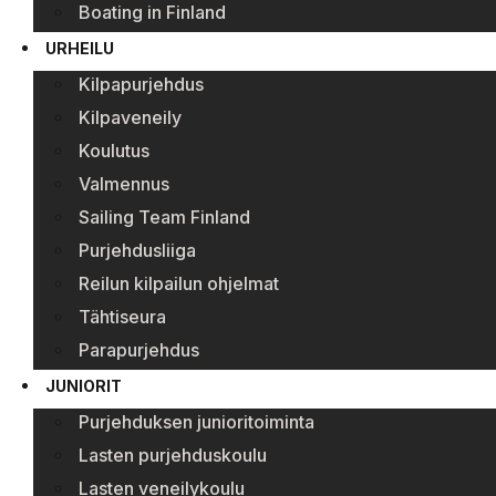
Boating in Finland
URHEILU
Kilpapurjehdus
Kilpaveneily
Koulutus
Valmennus
Sailing Team Finland
Purjehdusliiga
Reilun kilpailun ohjelmat
Tähtiseura
Parapurjehdus
JUNIORIT
Purjehduksen junioritoiminta
Lasten purjehduskoulu
Lasten veneilykoulu