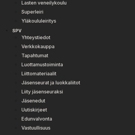
Lasten veneilykoulu
Superleiri
Yläkoululeiritys
SPV
Yhteystiedot
Verkkokauppa
Tapahtumat
Luottamustoiminta
Liittomateriaalit
Jäsenseurat ja luokkaliitot
Liity jäsenseuraksi
Jäsenedut
Uutiskirjeet
Edunvalvonta
Vastuullisuus