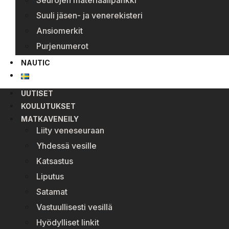
Seurojen materiaalipankki
Suuli jäsen- ja venerekisteri
Ansiomerkit
Purjenumerot
NAUTIC
UUTISET
KOULUTUKSET
MATKAVENEILY
Liity veneseuraan
Yhdessä vesille
Katsastus
Liputus
Satamat
Vastuullisesti vesillä
Hyödylliset linkit