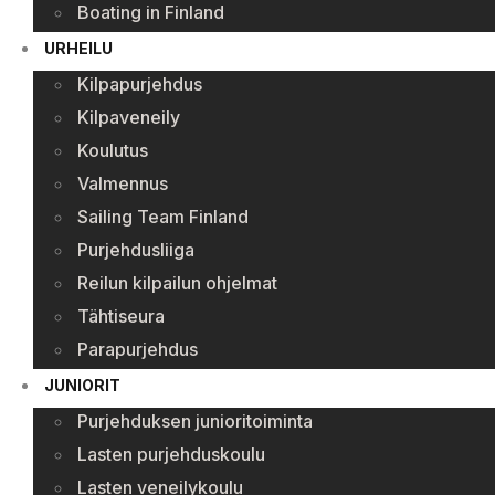
Boating in Finland
URHEILU
Kilpapurjehdus
Kilpaveneily
Koulutus
Valmennus
Sailing Team Finland
Purjehdusliiga
Reilun kilpailun ohjelmat
Tähtiseura
Parapurjehdus
JUNIORIT
Purjehduksen junioritoiminta
Lasten purjehduskoulu
Lasten veneilykoulu