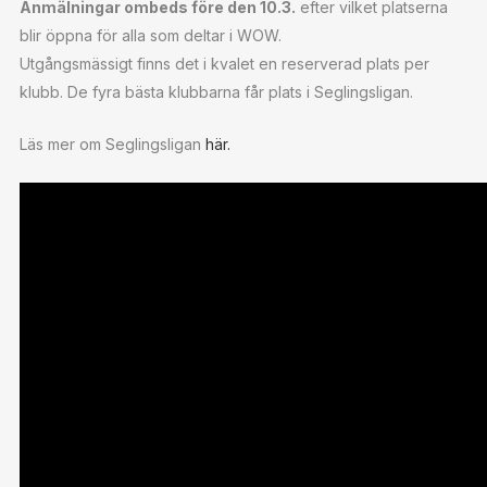
Anmälningar ombeds före den 10.3.
efter vilket platserna
blir öppna för alla som deltar i WOW.
Utgångsmässigt finns det i kvalet en reserverad plats per
klubb. De fyra bästa klubbarna får plats i Seglingsligan.
Läs mer om Seglingsligan
här.