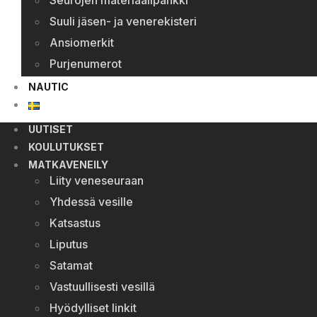
Seurojen materiaalipankki
Suuli jäsen- ja venerekisteri
Ansiomerkit
Purjenumerot
NAUTIC
UUTISET
KOULUTUKSET
MATKAVENEILY
Liity veneseuraan
Yhdessä vesille
Katsastus
Liputus
Satamat
Vastuullisesti vesillä
Hyödylliset linkit