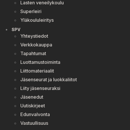
Lasten veneilykoulu
Superleiri
Yläkoululeiritys
SPV
Yhteystiedot
Verkkokauppa
Tapahtumat
Luottamustoiminta
Liittomateriaalit
Jäsenseurat ja luokkaliitot
Liity jäsenseuraksi
Jäsenedut
Uutiskirjeet
Edunvalvonta
Vastuullisuus