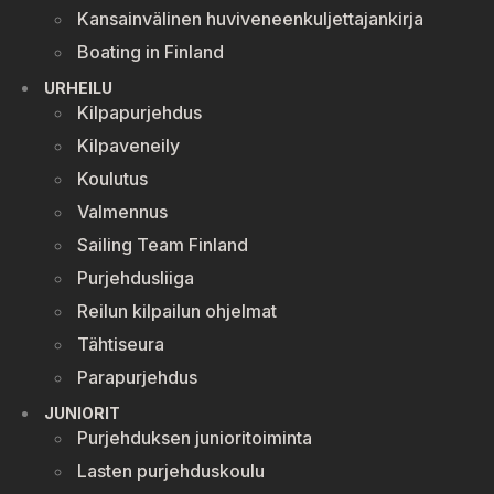
Kansainvälinen huviveneenkuljettajankirja
Boating in Finland
URHEILU
Kilpapurjehdus
Kilpaveneily
Koulutus
Valmennus
Sailing Team Finland
Purjehdusliiga
Reilun kilpailun ohjelmat
Tähtiseura
Parapurjehdus
JUNIORIT
Purjehduksen junioritoiminta
Lasten purjehduskoulu