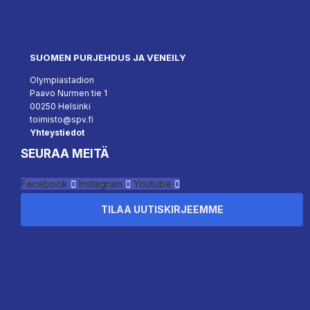
SUOMEN PURJEHDUS JA VENEILY
Olympiastadion
Paavo Nurmen tie 1
00250 Helsinki
toimisto@spv.fi
Yhteystiedot
SEURAA MEITÄ
Facebook
Instagram
Youtube
TILAA UUTISKIRJEEMME
``