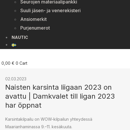
Seurojen materiaalipankki
Suuli jäsen- ja venerekisteri
Ansiomerkit
Purjenumerot
NAUTIC
0,00
€
0
Cart
02.03.2023
Naisten karsinta liigaan 2023 on
avattu | Damkvalet till ligan 2023
har öppnat
Karsintakilpailu on WOW-kilpailun yhteydessä
Maarianhaminassa 9.–11. kesäkuuta.