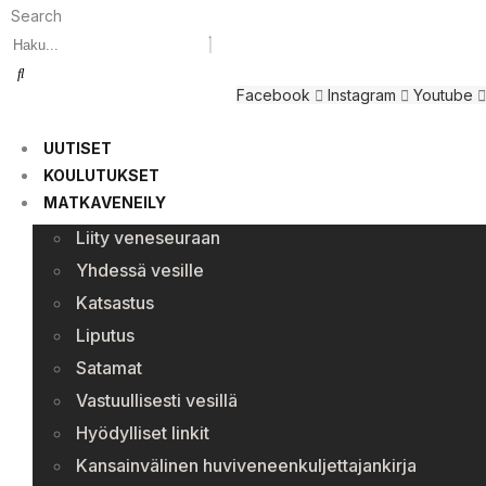
Search
Facebook
Instagram
Youtube
UUTISET
KOULUTUKSET
MATKAVENEILY
Liity veneseuraan
Yhdessä vesille
Katsastus
Liputus
Satamat
Vastuullisesti vesillä
Hyödylliset linkit
Kansainvälinen huviveneenkuljettajankirja