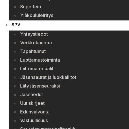
Superleiri
Yläkoululeiritys
SPV
Yhteystiedot
Verkkokauppa
Tapahtumat
Luottamustoiminta
Liittomateriaalit
Jäsenseurat ja luokkaliitot
Liity jäsenseuraksi
Jäsenedut
Uutiskirjeet
Edunvalvonta
Vastuullisuus