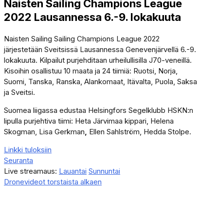
Naisten Sailing Champions League
2022 Lausannessa 6.-9. lokakuuta
Naisten Sailing Sailing Champions League 2022
järjestetään Sveitsissä Lausannessa Genevenjärvellä 6.-9.
lokakuuta. Kilpailut purjehditaan urheilullisilla J70-veneillä.
Kisoihin osallistuu 10 maata ja 24 tiimiä: Ruotsi, Norja,
Suomi, Tanska, Ranska, Alankomaat, Itävalta, Puola, Saksa
ja Sveitsi.
Suomea liigassa edustaa Helsingfors Segelklubb HSKN:n
lipulla purjehtiva tiimi:
Heta Järvimaa kippari, Helena
Skogman, Lisa Gerkman
,
Ellen Sahlström, Hedda Stolpe.
Linkki tuloksiin
Seuranta
Live streamaus:
Lauantai
Sunnuntai
Dronevideot torstaista alkaen