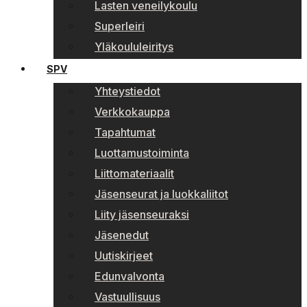
Lasten veneilykoulu
Superleiri
Yläkoululeiritys
SPV
Yhteystiedot
Verkkokauppa
Tapahtumat
Luottamustoiminta
Liittomateriaalit
Jäsenseurat ja luokkaliitot
Liity jäsenseuraksi
Jäsenedut
Uutiskirjeet
Edunvalvonta
Vastuullisuus