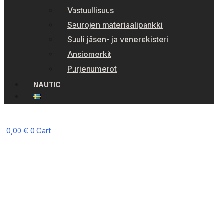
Vastuullisuus
Seurojen materiaalipankki
Suuli jäsen- ja venerekisteri
Ansiomerkit
Purjenumerot
NAUTIC
0,00
€
0
Cart