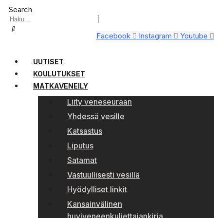
Search
Facebook
Instagram
Youtube
UUTISET
KOULUTUKSET
MATKAVENEILY
Liity veneseuraan
Yhdessä vesille
Katsastus
Liputus
Satamat
Vastuullisesti vesillä
Hyödylliset linkit
Kansainvälinen
huviveneenkuljettajankirja