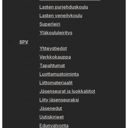
Lasten purjehduskoulu
Lasten veneilykoulu
Superleiri
Yläkoululeiritys
SPV
Yhteystiedot
Verkkokauppa
Tapahtumat
Luottamustoiminta
Liittomateriaalit
Jäsenseurat ja luokkaliitot
Liity jäsenseuraksi
Jäsenedut
Uutiskirjeet
Edunvalvonta