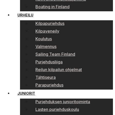
Boating in Finland
URHEILU
Kilpapurjehdus
Kilpaveneily
Koulutus
Valmennus
Sailing Team Finland
Purjehdusliiga
Reilun kilpailun ohjelmat
Tähtiseura
Parapurjehdus
JUNIORIT
Purjehduksen junioritoiminta
Lasten purjehduskoulu