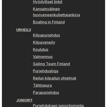
Hyödylliset linkit
Kansainvälinen
huviveneenkuljettajankirja
Boating in Finland
URHEILU
Kilpapurjehdus
Kilpaveneily
Koulutus
Valmennus
Sailing Team Finland
Purjehdusliiga
Reilun kilpailun ohjelmat
Tähtiseura
Parapurjehdus
JUNIORIT
Purjehduksen junioritoiminta