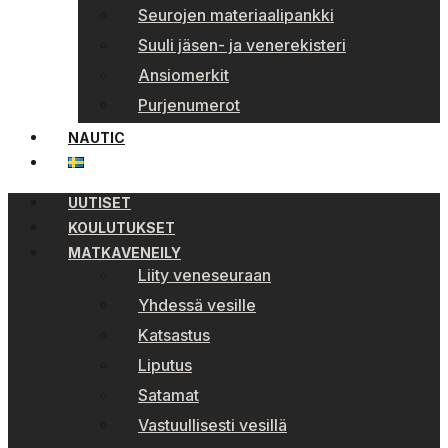
Seurojen materiaalipankki
Suuli jäsen- ja venerekisteri
Ansiomerkit
Purjenumerot
NAUTIC
UUTISET
KOULUTUKSET
MATKAVENEILY
Liity veneseuraan
Yhdessä vesille
Katsastus
Liputus
Satamat
Vastuullisesti vesillä