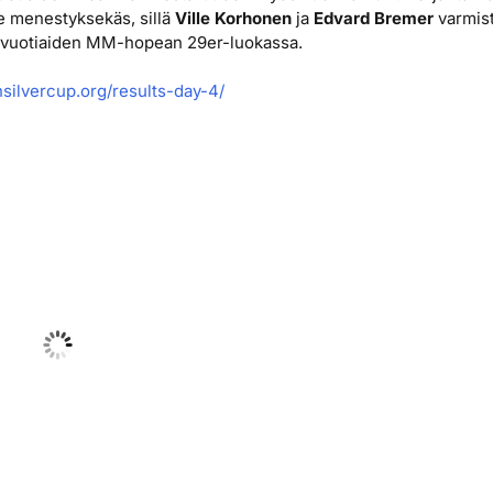
le menestyksekäs, sillä
Ville Korhonen
ja
Edvard Bremer
varmist
19-vuotiaiden MM-hopean 29er-luokassa.
nnsilvercup.org/results-day-4/