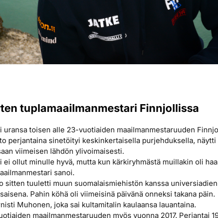
en tuplamaailmanmestari Finnjollissa
i uransa toisen alle 23-vuotiaiden maailmanmestaruuden Finnjo
to perjantaina sinetöityi keskinkertaisella purjehduksella, näyt
saan viimeisen lähdön ylivoimaisesti.
i ei ollut minulle hyvä, mutta kun kärkiryhmästä muillakin oli haa
aailmanmestari sanoi.
o sitten tuuletti muun suomalaismiehistön kanssa universiadien
saisena. Pahin köhä oli viimeisinä päivänä onneksi takana päin.
rnisti Muhonen, joka sai kultamitalin kaulaansa lauantaina.
vuotiaiden maailmanmestaruuden myös vuonna 2017. Perjantai 19