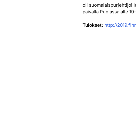
oli suomalaispurjehtijoil
päivällä Puolassa alle 
Tulokset:
http://2019.fi