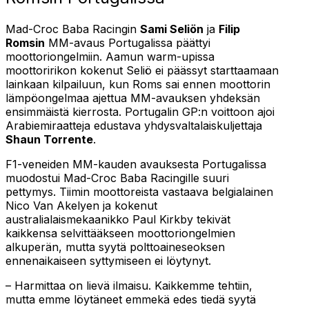
Mad-Croc Baba Racingin
Sami Seliön
ja
Filip
Romsin
MM-avaus Portugalissa päättyi
moottoriongelmiin. Aamun warm-upissa
moottoririkon kokenut Seliö ei päässyt starttaamaan
lainkaan kilpailuun, kun Roms sai ennen moottorin
lämpöongelmaa ajettua MM-avauksen yhdeksän
ensimmäistä kierrosta. Portugalin GP:n voittoon ajoi
Arabiemiraatteja edustava yhdysvaltalaiskuljettaja
Shaun Torrente
.
F1-veneiden MM-kauden avauksesta Portugalissa
muodostui Mad-Croc Baba Racingille suuri
pettymys. Tiimin moottoreista vastaava belgialainen
Nico Van Akelyen ja kokenut
australialaismekaanikko Paul Kirkby tekivät
kaikkensa selvittääkseen moottoriongelmien
alkuperän, mutta syytä polttoaineseoksen
ennenaikaiseen syttymiseen ei löytynyt.
– Harmittaa on lievä ilmaisu. Kaikkemme tehtiin,
mutta emme löytäneet emmekä edes tiedä syytä