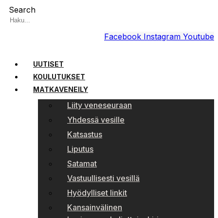
Search
Facebook
Instagram
Youtube
UUTISET
KOULUTUKSET
MATKAVENEILY
Liity veneseuraan
Yhdessä vesille
Katsastus
Liputus
Satamat
Vastuullisesti vesillä
Hyödylliset linkit
Kansainvälinen