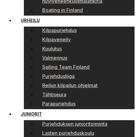
huviveneenkuljettajankirja
Boating in Finland
URHEILU
Kilpapurjehdus
Kilpaveneily
Koulutus
Valmennus
Sailing Team Finland
Purjehdusliiga
Reilun kilpailun ohjelmat
Tähtiseura
Parapurjehdus
JUNIORIT
Purjehduksen junioritoiminta
Lasten purjehduskoulu