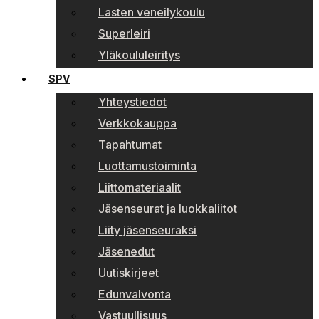
Lasten veneilykoulu
Superleiri
Yläkoululeiritys
SPV
Yhteystiedot
Verkkokauppa
Tapahtumat
Luottamustoiminta
Liittomateriaalit
Jäsenseurat ja luokkaliitot
Liity jäsenseuraksi
Jäsenedut
Uutiskirjeet
Edunvalvonta
Vastuullisuus