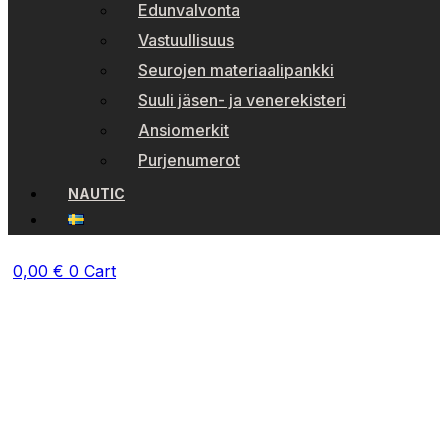
Edunvalvonta
Vastuullisuus
Seurojen materiaalipankki
Suuli jäsen- ja venerekisteri
Ansiomerkit
Purjenumerot
NAUTIC
0,00
€
0
Cart