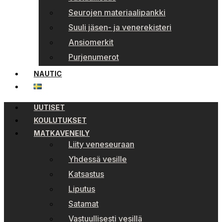
Seurojen materiaalipankki
Suuli jäsen- ja venerekisteri
Ansiomerkit
Purjenumerot
NAUTIC
UUTISET
KOULUTUKSET
MATKAVENEILY
Liity veneseuraan
Yhdessä vesille
Katsastus
Liputus
Satamat
Vastuullisesti vesillä