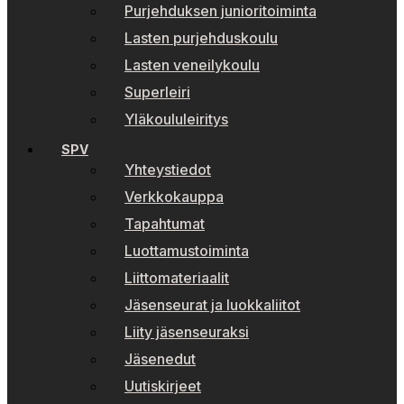
Purjehduksen junioritoiminta
Lasten purjehduskoulu
Lasten veneilykoulu
Superleiri
Yläkoululeiritys
SPV
Yhteystiedot
Verkkokauppa
Tapahtumat
Luottamustoiminta
Liittomateriaalit
Jäsenseurat ja luokkaliitot
Liity jäsenseuraksi
Jäsenedut
Uutiskirjeet