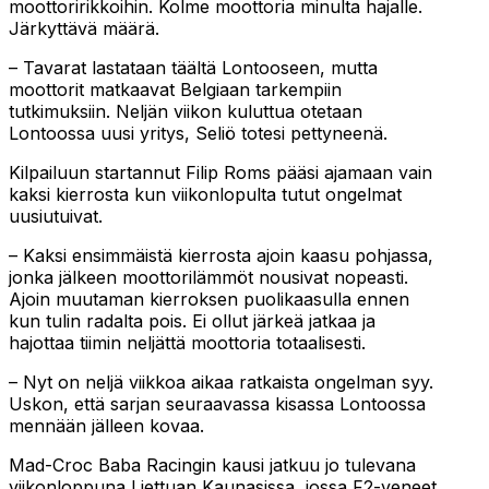
moottoririkkoihin. Kolme moottoria minulta hajalle.
Järkyttävä määrä.
– Tavarat lastataan täältä Lontooseen, mutta
moottorit matkaavat Belgiaan tarkempiin
tutkimuksiin. Neljän viikon kuluttua otetaan
Lontoossa uusi yritys, Seliö totesi pettyneenä.
Kilpailuun startannut Filip Roms pääsi ajamaan vain
kaksi kierrosta kun viikonlopulta tutut ongelmat
uusiutuivat.
– Kaksi ensimmäistä kierrosta ajoin kaasu pohjassa,
jonka jälkeen moottorilämmöt nousivat nopeasti.
Ajoin muutaman kierroksen puolikaasulla ennen
kun tulin radalta pois. Ei ollut järkeä jatkaa ja
hajottaa tiimin neljättä moottoria totaalisesti.
– Nyt on neljä viikkoa aikaa ratkaista ongelman syy.
Uskon, että sarjan seuraavassa kisassa Lontoossa
mennään jälleen kovaa.
Mad-Croc Baba Racingin kausi jatkuu jo tulevana
viikonloppuna Liettuan Kaunasissa, jossa F2-veneet