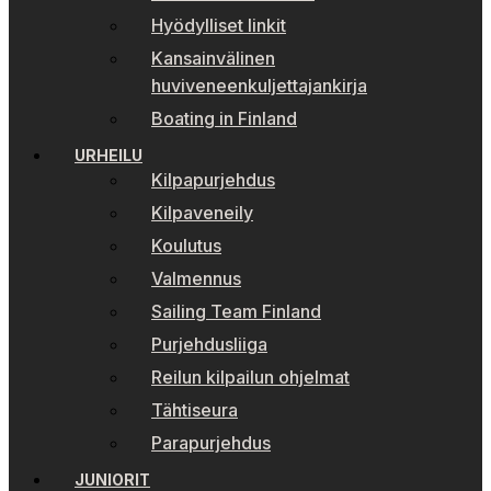
Hyödylliset linkit
Kansainvälinen
huviveneenkuljettajankirja
Boating in Finland
URHEILU
Kilpapurjehdus
Kilpaveneily
Koulutus
Valmennus
Sailing Team Finland
Purjehdusliiga
Reilun kilpailun ohjelmat
Tähtiseura
Parapurjehdus
JUNIORIT