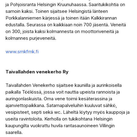
ja Pohjoisranta Helsingin Kruunuhaassa. Saaritukikohtia on
samoin kaksi. Toinen sijaitsee Helsingistä länteen
Porkkalanniemen kärjessä ja toinen itään Kalkkirannan
edustalla. Seurassa on kaikkiaan noin 700 jäsentä. Veneitä
on 300, joista kaksi kolmannesta on moottoriveneitä ja
kolmannes purjeveneitä.
www.smkfmk.fi
Taivallahden venekerho Ry
Taivallahden Venekerho sijaitsee kauniilla ja aurinkoisella
paikalla Töölössä, jossa voit nauttia upeista rannoista ja
auringonlaskuista. Oma vene toimii kesäterassina ja
ajanviettopaikkana. Satamapalveluihin kuuluvat sähkö,
vesipisteet, septi sekä wc. Läheltä löytyy myös kauppoja ja
useita ravintoloita. Kerholla on tukikohtana Helsingin
kaupungilta vuokrattu huvila rantasaunoineen Villingin
saarella.