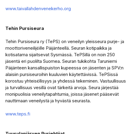
www.taivallahdenvenekerho.org
Tehin Pursiseura
Tehin Pursiseura ry (TePS) on veneilyn yleisseura purje- ja
moottoriveneilijöille Päijänteellä. Seuran kotipaikka ja
kotisatama sijaitsevat Sysmässä. TePSillä on noin 250
jäsentä eri puolilta Suomea. Seuran tukikohta Taruniemi
Päijänteen kansallispuiston kupeessa on jäsenten ja SPV:n
alaisiin pursiseuroihin kuuluvien käytettävissä. TePSissä
korostuu yhteisöllisyys ja yhdessä tekeminen. Vastuullisuus
ja turvallisuus vesillä ovat tärkeitä arvoja. Seura järjestää
monipuolisia veneilytapahtumia, joissa jäsenet pääsevät
nauttimaan veneilystä ja hyvästä seurasta.
www.teps.fi
Tuusulanjärven Purjehtijat