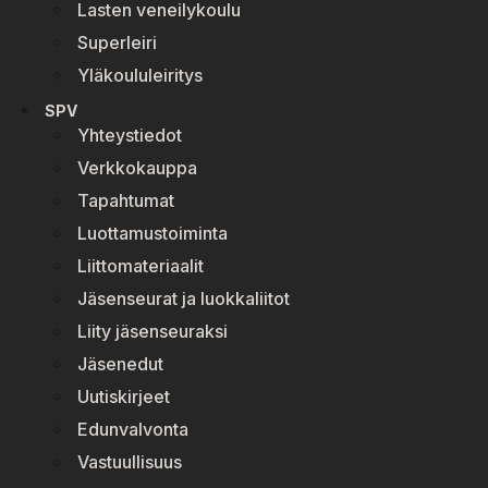
Lasten veneilykoulu
Superleiri
Yläkoululeiritys
SPV
Yhteystiedot
Verkkokauppa
Tapahtumat
Luottamustoiminta
Liittomateriaalit
Jäsenseurat ja luokkaliitot
Liity jäsenseuraksi
Jäsenedut
Uutiskirjeet
Edunvalvonta
Vastuullisuus