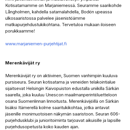
Kotisatamamme on Marjaniemessä. Seuramme saarikohde
Långholmen, kahdella satamalahdella, Bodön upeassa
ulkosaaristossa palvelee jäsenistöämme
matkapurjehdustukikohtana. Tervetuloa mukaan iloiseen
porukkaamme!
www.marjaniemen-purjehtijat.fi
Merenkävijät ry
Merenkävijät ry on aktiivinen, Suomen vanhimpiin kuuluva
pursiseura. Seuran kotisatama ja veneiden telakointialue
sijaitsevat Helsingin Kaivopuiston edustalla uniikilla Särkän
saarella, joka kuuluu Unescon maailmanperintöluetteloon
osana Suomenlinnan linnoitusta. Merenkävijöillä on Särkän
lisäksi Itämerellä kolme saaritukikohtaa, jotka antavat
jäsenille monimuotoisen näkymän saaristoon. Seuran 606-
purjehdusklubi ja junioritoiminta tarjoavat aikuisille ja lapsille
purjehdusopetusta koko kauden ajan.