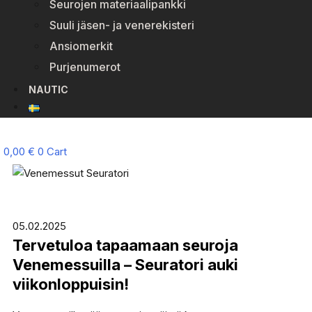
Seurojen materiaalipankki
Suuli jäsen- ja venerekisteri
Ansiomerkit
Purjenumerot
NAUTIC
0,00
€
0
Cart
05.02.2025
Tervetuloa tapaamaan seuroja
Venemessuilla – Seuratori auki
viikonloppuisin!