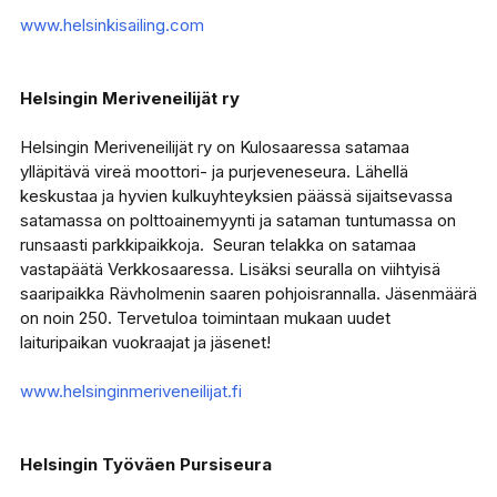
www.helsinkisailing.com
Helsingin Meriveneilijät ry
Helsingin Meriveneilijät ry on Kulosaaressa satamaa
ylläpitävä vireä moottori- ja purjeveneseura. Lähellä
keskustaa ja hyvien kulkuyhteyksien päässä sijaitsevassa
satamassa on polttoainemyynti ja sataman tuntumassa on
runsaasti parkkipaikkoja. Seuran telakka on satamaa
vastapäätä Verkkosaaressa. Lisäksi seuralla on viihtyisä
saaripaikka Rävholmenin saaren pohjoisrannalla. Jäsenmäärä
on noin 250. Tervetuloa toimintaan mukaan uudet
laituripaikan vuokraajat ja jäsenet!
www.helsinginmeriveneilijat.fi
Helsingin Työväen Pursiseura