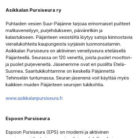
Asikkalan Pursiseura ry
Puhtaiden vesien Suur-Päijänne tarjoaa erinomaiset puitteet
matkaveneilyyn, purjehdukseen, päiväretkiin ja
kalastukseen. Päijänteen vesistöltä löytyy satoja kiinnostavia
vierailukohteita kaupungeista syrjäisiin luonnonsatamiin.
Asikkalan Pursiseura on aktiivinen veneilyseura eteläisellä
Päijänteellä. Seurassa on 120 venettä, joista puolet moottori-
ja puolet purjeveneitä. Jäsenemme ovat eri puolilta Etelä-
Suomea. Saaritukikohtamme on keskellä Päijännettä
Tehinselän tuntumassa. Seuran jäsenenä voit käyttää myös
kaikkien muiden Päijänteen seurojen tukikohtia.
www.asikkalanpursiseura.fi
Espoon Pursiseura
Espoon Pursiseura (EPS) on moderni ja aktiivinen