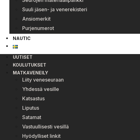
Seurojen materiaalipankki
Suuli jäsen- ja venerekisteri
Ansiomerkit
Purjenumerot
NAUTIC
UUTISET
KOULUTUKSET
MATKAVENEILY
Liity veneseuraan
Yhdessä vesille
Katsastus
Liputus
Satamat
Vastuullisesti vesillä
Hyödylliset linkit