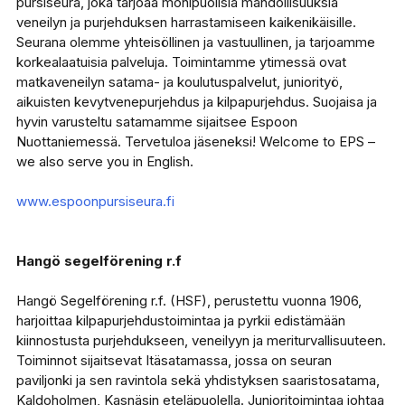
pursiseura, joka tarjoaa monipuolisia mahdollisuuksia
veneilyn ja purjehduksen harrastamiseen kaikenikäisille.
Seurana olemme yhteisöllinen ja vastuullinen, ja tarjoamme
korkealaatuisia palveluja. Toimintamme ytimessä ovat
matkaveneilyn satama- ja koulutuspalvelut, juniorityö,
aikuisten kevytvenepurjehdus ja kilpapurjehdus. Suojaisa ja
hyvin varusteltu satamamme sijaitsee Espoon
Nuottaniemessä. Tervetuloa jäseneksi! Welcome to EPS –
we also serve you in English.
www.espoonpursiseura.fi
Hangö segelförening r.f
Hangö Segelförening r.f. (HSF), perustettu vuonna 1906,
harjoittaa kilpapurjehdustoimintaa ja pyrkii edistämään
kiinnostusta purjehdukseen, veneilyyn ja meriturvallisuuteen.
Toiminnot sijaitsevat Itäsatamassa, jossa on seuran
paviljonki ja sen ravintola sekä yhdistyksen saaristosatama,
Kaldoholmen, Kasnäsin eteläpuolella. Junioritoimintaa johtaa