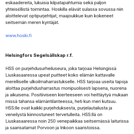
eskaadereita, lukuisia kilpatapahtumia sekä paljon
yhteisöllistä toimintaa. Hoskilla elävät sulassa sovussa niin
aloittelevat optipurjehtijat, maajoukkue kuin kokeneet
seitsemän meren kyntäjät.
www.hoski.fi
Helsingfors Segelsällskap r.f.
HSS on purjehdusurheiluseura, joka tarjoaa Helsingissä
Liuskasaaressa upeat puitteet koko elämän kattavalle
merelliselle ulkoilmaharrastukselle. HSS tarjoaa useita tapoja
aloittaa purjehdusharrastus monipuolisesti lapsena, nuorena
ja aikuisena. Positiiviseen kierteeseen voi heittäytyä mukaan
missä tahansa elämäntilanteessa, heti kun meri kutsuu.
HSS:lle ovat kaikki purjehduksesta, purjelautailusta ja
veneilystä kiinnostuneet tervetulleita. HSS:llä on
Liuskasaaressa noin 250 venepaikkaa seitsemässä laiturissa
ja saarisatamat Porvoon ja Inkoon saaristoissa.