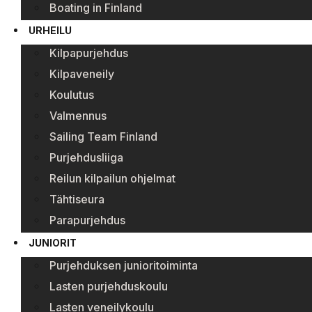
Boating in Finland
URHEILU
Kilpapurjehdus
Kilpaveneily
Koulutus
Valmennus
Sailing Team Finland
Purjehdusliiga
Reilun kilpailun ohjelmat
Tähtiseura
Parapurjehdus
JUNIORIT
Purjehduksen junioritoiminta
Lasten purjehduskoulu
Lasten veneilykoulu