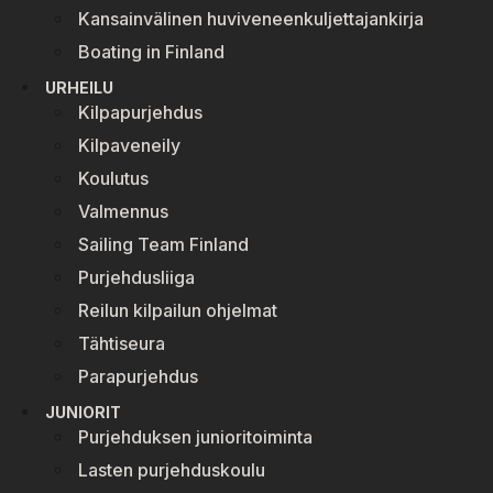
Kansainvälinen huviveneenkuljettajankirja
Boating in Finland
URHEILU
Kilpapurjehdus
Kilpaveneily
Koulutus
Valmennus
Sailing Team Finland
Purjehdusliiga
Reilun kilpailun ohjelmat
Tähtiseura
Parapurjehdus
JUNIORIT
Purjehduksen junioritoiminta
Lasten purjehduskoulu