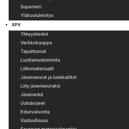
Superleiri
Yläkoululeiritys
SPV
Yhteystiedot
Verkkokauppa
Tapahtumat
Luottamustoiminta
Liittomateriaalit
Jäsenseurat ja luokkaliitot
Liity jäsenseuraksi
Jäsenedut
Uutiskirjeet
Edunvalvonta
Vastuullisuus