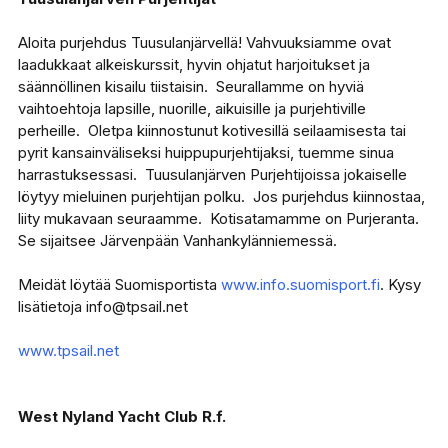
Aloita purjehdus Tuusulanjärvellä! Vahvuuksiamme ovat
laadukkaat alkeiskurssit, hyvin ohjatut harjoitukset ja
säännöllinen kisailu tiistaisin. Seurallamme on hyviä
vaihtoehtoja lapsille, nuorille, aikuisille ja purjehtiville
perheille. Oletpa kiinnostunut kotivesillä seilaamisesta tai
pyrit kansainväliseksi huippupurjehtijaksi, tuemme sinua
harrastuksessasi. Tuusulanjärven Purjehtijoissa jokaiselle
löytyy mieluinen purjehtijan polku. Jos purjehdus kiinnostaa,
liity mukavaan seuraamme. Kotisatamamme on Purjeranta.
Se sijaitsee Järvenpään Vanhankylänniemessä.
Meidät löytää Suomisportista
www.info.suomisport.fi
. Kysy
lisätietoja info@tpsail.net
www.tpsail.net
West Nyland Yacht Club R.f.