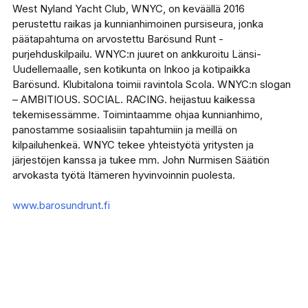
West Nyland Yacht Club, WNYC, on keväällä 2016
perustettu raikas ja kunnianhimoinen pursiseura, jonka
päätapahtuma on arvostettu Barösund Runt -
purjehduskilpailu. WNYC:n juuret on ankkuroitu Länsi-
Uudellemaalle, sen kotikunta on Inkoo ja kotipaikka
Barösund. Klubitalona toimii ravintola Scola. WNYC:n slogan
– AMBITIOUS. SOCIAL. RACING. heijastuu kaikessa
tekemisessämme. Toimintaamme ohjaa kunnianhimo,
panostamme sosiaalisiin tapahtumiin ja meillä on
kilpailuhenkeä. WNYC tekee yhteistyötä yritysten ja
järjestöjen kanssa ja tukee mm. John Nurmisen Säätiön
arvokasta työtä Itämeren hyvinvoinnin puolesta.
www.barosundrunt.fi