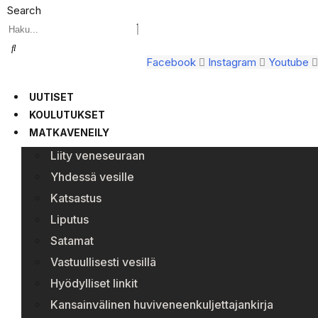
Search
Facebook
Instagram
Youtube
UUTISET
KOULUTUKSET
MATKAVENEILY
Liity veneseuraan
Yhdessä vesille
Katsastus
Liputus
Satamat
Vastuullisesti vesillä
Hyödylliset linkit
Kansainvälinen huviveneenkuljettajankirja