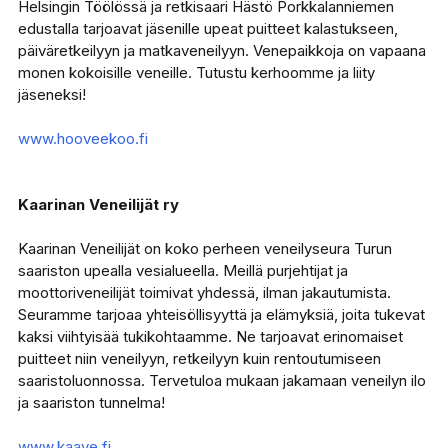
Helsingin Töölössä ja retkisaari Hästö Porkkalanniemen
edustalla tarjoavat jäsenille upeat puitteet kalastukseen,
päiväretkeilyyn ja matkaveneilyyn. Venepaikkoja on vapaana
monen kokoisille veneille. Tutustu kerhoomme ja liity
jäseneksi!
www.hooveekoo.fi
Kaarinan Veneilijät ry
Kaarinan Veneilijät on koko perheen veneilyseura Turun
saariston upealla vesialueella. Meillä purjehtijat ja
moottoriveneilijät toimivat yhdessä, ilman jakautumista.
Seuramme tarjoaa yhteisöllisyyttä ja elämyksiä, joita tukevat
kaksi viihtyisää tukikohtaamme. Ne tarjoavat erinomaiset
puitteet niin veneilyyn, retkeilyyn kuin rentoutumiseen
saaristoluonnossa. Tervetuloa mukaan jakamaan veneilyn ilo
ja saariston tunnelma!
www.kaave.fi