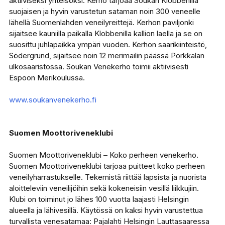
aktiiviseksi yhteisöksi. Kerho tarjoaa Soukan Klobbenilla
suojaisen ja hyvin varustetun sataman noin 300 veneelle
lähellä Suomenlahden veneilyreittejä. Kerhon paviljonki
sijaitsee kauniilla paikalla Klobbenilla kallion laella ja se on
suosittu juhlapaikka ympäri vuoden. Kerhon saarikiinteistö,
Södergrund, sijaitsee noin 12 merimailin päässä Porkkalan
ulkosaaristossa. Soukan Venekerho toimii aktiivisesti
Espoon Merikoulussa.
www.soukanvenekerho.fi
Suomen Moottoriveneklubi
Suomen Moottoriveneklubi – Koko perheen venekerho.
Suomen Moottoriveneklubi tarjoaa puitteet koko perheen
veneilyharrastukselle. Tekemistä riittää lapsista ja nuorista
aloitteleviin veneilijöihin sekä kokeneisiin vesillä liikkujiin.
Klubi on toiminut jo lähes 100 vuotta laajasti Helsingin
alueella ja lähivesillä. Käytössä on kaksi hyvin varustettua
turvallista venesatamaa: Pajalahti Helsingin Lauttasaaressa