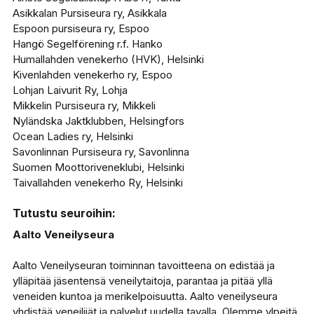
Asikkalan Pursiseura ry, Asikkala
Espoon pursiseura ry, Espoo
Hangö Segelförening r.f. Hanko
Humallahden venekerho (HVK), Helsinki
Kivenlahden venekerho ry, Espoo
Lohjan Laivurit Ry, Lohja
Mikkelin Pursiseura ry, Mikkeli
Nyländska Jaktklubben, Helsingfors
Ocean Ladies ry, Helsinki
Savonlinnan Pursiseura ry, Savonlinna
Suomen Moottoriveneklubi, Helsinki
Taivallahden venekerho Ry, Helsinki
Tutustu seuroihin:
Aalto Veneilyseura
Aalto Veneilyseuran toiminnan tavoitteena on edistää ja
ylläpitää jäsentensä veneilytaitoja, parantaa ja pitää yllä
veneiden kuntoa ja merikelpoisuutta. Aalto veneilyseura
yhdistää veneilijät ja palvelut uudella tavalla. Olemme ylpeitä