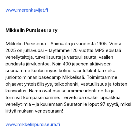
www.merenkavijat.fi
Mikkelin Pursiseura ry
Mikkelin Pursiseura – Saimaalla jo vuodesta 1905. Vuosi
2025 on juhlavuosi – täytämme 120 vuotta! MPS edistää
veneilytaitoja, turvallisuutta ja vastuullisuutta, vaalien
puhdasta järviluontoa. Noin 400 jäsenen aktiiviseen
seuraamme kuuluu myös kolme saaritukikohtaa sekä
junioritoiminnan basecamp Mikkelissä. Toimintaamme
ohjaavat yhteisöllisyys, talkoohenki, vastuullisuus ja toisten
kunnioitus. Nämä ovat osa seuramme identiteettiä ja
toimivat kompassinamme. Tervetuloa osaksi lupsakkaa
veneilytiimiä – ja kuulemaan Seuratorille loput 97 syytä, miksi
liittyä mukaan veneseuraan!
www.mikkelinpursiseura.fi