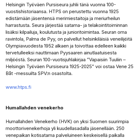
Helsingin Työväen Pursiseura juhlii tänä vuonna 100-
vuostishistoriaansa. HTPS on perustettu vuonna 1925
edistämään jäsentensä merimiestaitoja ja meriurheilun
harrastusta. Seura järjestää satama- ja telakointitoiminnan
lisäksi kilpailuja, koulutusta ja junioritoimintaa. Seuran oma
ravintola, Palma de Pyy, on palvellut helsinkiläisiä veneilijöitä
Olympiavuodesta 1952 alkaen ja toivottaa edelleen kaikki
tervetulleeksi nauttimaan Pyysaaren ainutlaatuisesta
miljööstä. Seuran 100-vuotisjuhlakirjaa ”Vapaisiin Tuuliin –
Helsingin Työväen Pursiseura 1925-2025” voi ostaa Vene 25
Båt -messuilta SPV:n osastolta.
www.htps.fi
Humallahden venekerho
Humallahden Venekerho (HVK) on yksi Suomen suurimpia
moottorivenekerhoja yli kuudellasadalla jäsenellään. 250
venepaikan kotisatama palveluineen keskeisellä paikalla