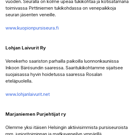
vuoden. Seuralla on kolme upeaa tukikohtaa ja kotisatamana
toimivassa Pirttiniemen tukikohdassa on venepaikkoja
seuran jäsenten veneille.
www.kuopionpursiseura.fi
Lohjan Laivurit Ry
Venekerho saariston parhailla paikoilla luonnonkauniissa
Inkoon Bärösundin saaressa. Saaritukikohtamme sijaitsee
suojaisassa hyvin hoidetussa saaressa Rosalan
eteläpuolella.
www.lohjanlaivurit.net
Marjaniemen Purjehtijat ry
Olemme yksi itäisen Helsingin aktiivisimmista pursiseuroista
mm. junioritoiminnan ja matkaveneilyn ympärillä.