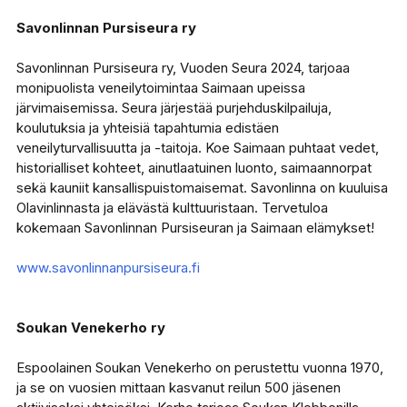
Savonlinnan Pursiseura ry
Savonlinnan Pursiseura ry, Vuoden Seura 2024, tarjoaa
monipuolista veneilytoimintaa Saimaan upeissa
järvimaisemissa. Seura järjestää purjehduskilpailuja,
koulutuksia ja yhteisiä tapahtumia edistäen
veneilyturvallisuutta ja -taitoja. Koe Saimaan puhtaat vedet,
historialliset kohteet, ainutlaatuinen luonto, saimaannorpat
sekä kauniit kansallispuistomaisemat. Savonlinna on kuuluisa
Olavinlinnasta ja elävästä kulttuuristaan. Tervetuloa
kokemaan Savonlinnan Pursiseuran ja Saimaan elämykset!
www.savonlinnanpursiseura.fi
Soukan Venekerho ry
Espoolainen Soukan Venekerho on perustettu vuonna 1970,
ja se on vuosien mittaan kasvanut reilun 500 jäsenen