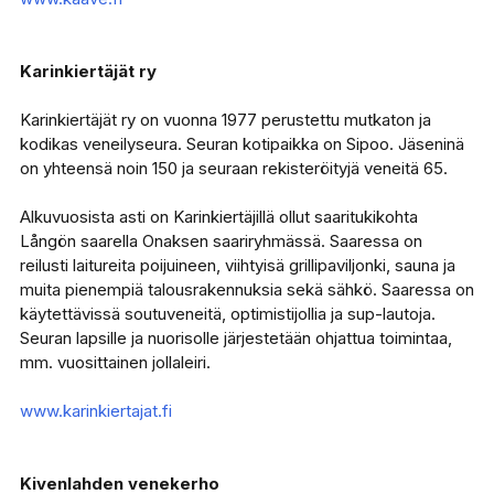
Karinkiertäjät ry
Karinkiertäjät ry on vuonna 1977 perustettu mutkaton ja
kodikas veneilyseura. Seuran kotipaikka on Sipoo. Jäseninä
on yhteensä noin 150 ja seuraan rekisteröityjä veneitä 65.
Alkuvuosista asti on Karinkiertäjillä ollut saaritukikohta
Långön saarella Onaksen saariryhmässä. Saaressa on
reilusti laitureita poijuineen, viihtyisä grillipaviljonki, sauna ja
muita pienempiä talousrakennuksia sekä sähkö. Saaressa on
käytettävissä soutuveneitä, optimistijollia ja sup-lautoja.
Seuran lapsille ja nuorisolle järjestetään ohjattua toimintaa,
mm. vuosittainen jollaleiri.
www.karinkiertajat.fi
Kivenlahden venekerho