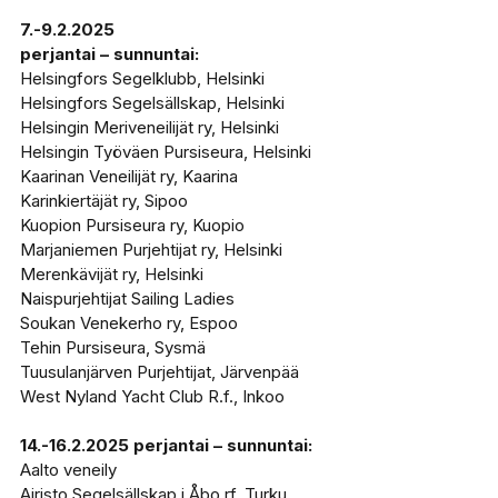
7.-9.2.2025
perjantai – sunnuntai:
Helsingfors Segelklubb, Helsinki
Helsingfors Segelsällskap, Helsinki
Helsingin Meriveneilijät ry, Helsinki
Helsingin Työväen Pursiseura, Helsinki
Kaarinan Veneilijät ry, Kaarina
Karinkiertäjät ry, Sipoo
Kuopion Pursiseura ry, Kuopio
Marjaniemen Purjehtijat ry, Helsinki
Merenkävijät ry, Helsinki
Naispurjehtijat Sailing Ladies
Soukan Venekerho ry, Espoo
Tehin Pursiseura, Sysmä
Tuusulanjärven Purjehtijat, Järvenpää
West Nyland Yacht Club R.f., Inkoo
14.-16.2.2025 perjantai – sunnuntai:
Aalto veneily
Airisto Segelsällskap i Åbo rf, Turku