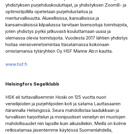
yhdistyksen purjehduskouluttajat, ja yhdistyksen Zoom8- ja
optimistijollilla opetetaan purjehdustaitoa ja
meriturvallisuutta. Alueellisissa, kansallisissa ja
kansainvälisissä kilpailuissa tarvitaan lisensoituja toimitsijoita,
joten yhdistys pyrkii jatkuvasti kouluttamaan uusia ja
olemassa olevia toimitsijoita. Vuodesta 2017 lähtien yhdistys
hoitaa vierasvenetoimintaa Itäsatamassa kokonaan
omistamansa tytäryhtiön Oy HSF Marine Ab:n kautta.
www.hsf.fi
Helsingfors Segelklubb
HSK eli tuttavallisemmin Hoski on 125 vuotta nuori
veneilijöiden ja purjehtijoiden koti ja satama Lauttasaaren
itärannalla Helsingissä. Seura mahdollistaa laadukkaan ja
turvallisen harjoittelun ja monipuoliset veneilyn eri muotojen
mahdollisuudet niin lapsille kuin aikuisillekin. Meillä on kolme
retkisatamaa jäsentemme käytössä Suomenlahdella,