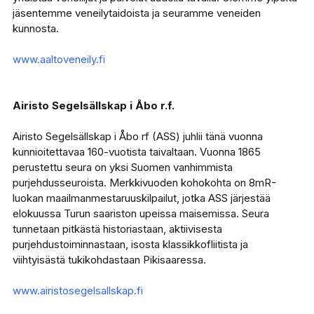
jäsentemme veneilytaidoista ja seuramme veneiden
kunnosta.
www.aaltoveneily.fi
Airisto Segelsällskap i Åbo r.f.
Airisto Segelsällskap i Åbo rf (ASS) juhlii tänä vuonna
kunnioitettavaa 160-vuotista taivaltaan. Vuonna 1865
perustettu seura on yksi Suomen vanhimmista
purjehdusseuroista. Merkkivuoden kohokohta on 8mR-
luokan maailmanmestaruuskilpailut, jotka ASS järjestää
elokuussa Turun saariston upeissa maisemissa. Seura
tunnetaan pitkästä historiastaan, aktiivisesta
purjehdustoiminnastaan, isosta klassikkofliitista ja
viihtyisästä tukikohdastaan Pikisaaressa.
www.airistosegelsallskap.fi