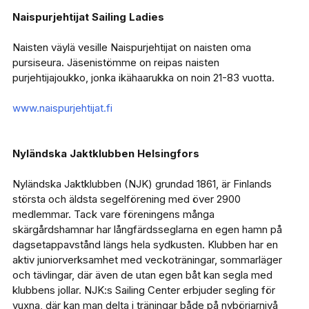
Naispurjehtijat Sailing Ladies
Naisten väylä vesille Naispurjehtijat on naisten oma
pursiseura. Jäsenistömme on reipas naisten
purjehtijajoukko, jonka ikähaarukka on noin 21-83 vuotta.
www.naispurjehtijat.fi
Nyländska Jaktklubben Helsingfors
Nyländska Jaktklubben (NJK) grundad 1861, är Finlands
största och äldsta segelförening med över 2900
medlemmar. Tack vare föreningens många
skärgårdshamnar har långfärdsseglarna en egen hamn på
dagsetappavstånd längs hela sydkusten. Klubben har en
aktiv juniorverksamhet med veckoträningar, sommarläger
och tävlingar, där även de utan egen båt kan segla med
klubbens jollar. NJK:s Sailing Center erbjuder segling för
vuxna, där kan man delta i träningar både på nybörjarnivå