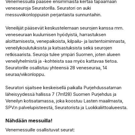
Venemessuilla pääsee ensimmäistä kertaa tapaamaan
veneseuroja Seuratorilla. Seuratori on auki
messuviikonloppuisin perjantaista sunnuntaihin.
Veneilijät pääsevät keskustelemaan seurojen kanssa mm.
veneseuraan kuulumisen hyödyistä, harrastuksen
aloittamisesta, venepaikoista, kilpailu- ja lastentoiminnasta,
veneilykoulutuksista ja katsastuksista sekä seurojen
retkisaarista. Seuroja tulee ympäri Suomen, joten alueen
veneilyhelmistä ja -kohteista saa myös kattavaa tietoa.
Seuratorille osallistuu yhteensä 28 veneseuraa, 14
seuraa/viikonloppu.
Seuratori sijaitsee keskeisellä paikalla Purjehdussataman
läheisyydessä hallissa 7 (7m128) Suomen Purjehdus ja
Veneilyn kotisatamassa, joka koostuu Lasten maailmasta,
SPV:n palvelupisteestä, Seuratorista ja Luokkaliittoalueesta.
Nähdään messuilla!
Venemessuille osallistuvat seurat: