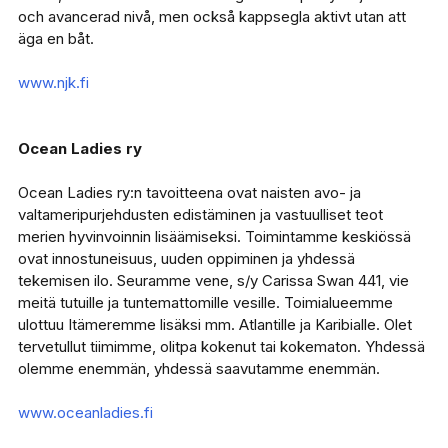
och avancerad nivå, men också kappsegla aktivt utan att
äga en båt.
www.njk.fi
Ocean Ladies ry
Ocean Ladies ry:n tavoitteena ovat naisten avo- ja
valtameripurjehdusten edistäminen ja vastuulliset teot
merien hyvinvoinnin lisäämiseksi. Toimintamme keskiössä
ovat innostuneisuus, uuden oppiminen ja yhdessä
tekemisen ilo. Seuramme vene, s/y Carissa Swan 441, vie
meitä tutuille ja tuntemattomille vesille. Toimialueemme
ulottuu Itämeremme lisäksi mm. Atlantille ja Karibialle. Olet
tervetullut tiimimme, olitpa kokenut tai kokematon. Yhdessä
olemme enemmän, yhdessä saavutamme enemmän.
www.oceanladies.fi