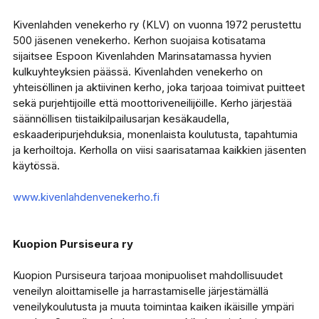
Kivenlahden venekerho ry (KLV) on vuonna 1972 perustettu
500 jäsenen venekerho. Kerhon suojaisa kotisatama
sijaitsee Espoon Kivenlahden Marinsatamassa hyvien
kulkuyhteyksien päässä. Kivenlahden venekerho on
yhteisöllinen ja aktiivinen kerho, joka tarjoaa toimivat puitteet
sekä purjehtijoille että moottoriveneilijöille. Kerho järjestää
säännöllisen tiistaikilpailusarjan kesäkaudella,
eskaaderipurjehduksia, monenlaista koulutusta, tapahtumia
ja kerhoiltoja. Kerholla on viisi saarisatamaa kaikkien jäsenten
käytössä.
www.kivenlahdenvenekerho.fi
Kuopion Pursiseura ry
Kuopion Pursiseura tarjoaa monipuoliset mahdollisuudet
veneilyn aloittamiselle ja harrastamiselle järjestämällä
veneilykoulutusta ja muuta toimintaa kaiken ikäisille ympäri