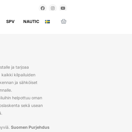
SPV
NAUTIC
talle ja tarjoaa
kaikki kilpailuiden
askennan ja sähköiset
nnalle.
iluihin helpottuu oman
uloslaskenta sekä usean
ä.
hyviä.
Suomen Purjehdus