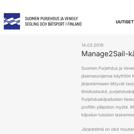
UUTISET
14.03.2019
Manage2Sail-käy
Suomen Purjehdus ja Veneily
jäsenseurojensa käyttöön M
järjestämiseen liittyvät tar
ilmoitustaulut, purjehduskil
Purjehduskilpailuiden tiedo
profiilin ylläpidon myötä. 
kilpailun tulosten laskemine
Järjestelmä on ollut muuta