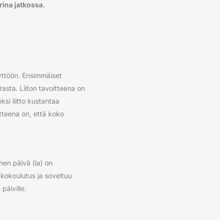
erina jatkossa.
äyttöön. Ensimmäiset
rasta. Liiton tavoitteena on
si liitto kustantaa
tteena on, että koko
nen päivä (la) on
atkokoulutus ja soveltuu
päiville.