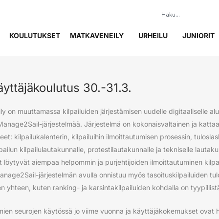
KOULUTUKSET
MATKAVENEILY
URHEILU
JUNIORIT
ttäjäkoulutus 30.-31.3.
 on muuttamassa kilpailuiden järjestämisen uudelle digitaaliselle alus
anage2Sail-järjestelmää. Järjestelmä on kokonaisvaltainen ja kattaa 
peet: kilpailukalenterin, kilpailuihin ilmoittautumisen prosessin, tulosl
pailun kilpailulautakunnalle, protestilautakunnalle ja tekniselle lautaku
t löytyvät aiempaa helpommin ja purjehtijoiden ilmoittautuminen kilpa
Manage2Sail-järjestelmän avulla onnistuu myös tasoituskilpailuiden t
n yhteen, kuten ranking- ja karsintakilpailuiden kohdalla on tyypillist
mien seurojen käytössä jo viime vuonna ja käyttäjäkokemukset ovat 