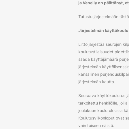
ja Veneily on päättänyt, et
Tutustu järjestelmään täst
Järjestelmän käyttökoulut
Liitto järjestää seurojen k
koulutustilaisuudet pidettii
saada käyttäjämäärä purjeh
järjestelmän käyttölisenssi
kansallinen purjehduskilpai
järjestelmän kautta.
Seuraava käyttökoulutus jä
tarkoitettu henkilöille, joi
joulukuun koulutuksissa käyn
Koulutusviikonloput ovat sam
vain toiseen näistä.