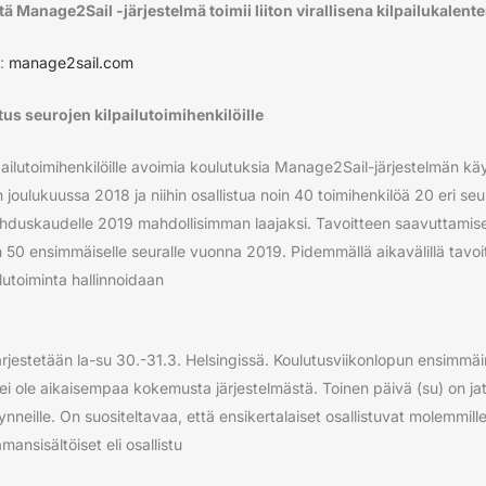
tä Manage2Sail -järjestelmä toimii liiton virallisena kilpailukalent
ä:
manage2sail.com
us seurojen kilpailutoimihenkilöille
ilpailutoimihenkilöille avoimia koulutuksia Manage2Sail-järjestelmän k
n joulukuussa 2018 ja niihin osallistua noin 40 toimihenkilöä 20 eri seu
duskaudelle 2019 mahdollisimman laajaksi. Tavoitteen saavuttamisek
n 50 ensimmäiselle seuralle vuonna 2019. Pidemmällä aikavälillä tavoi
lutoiminta hallinnoidaan
rjestetään la-su 30.-31.3. Helsingissä. Koulutusviikonlopun ensimmäi
lla ei ole aikaisempaa kokemusta järjestelmästä. Toinen päivä (su) on j
neille. On suositeltavaa, että ensikertalaiset osallistuvat molemmille 
ansisältöiset eli osallistu