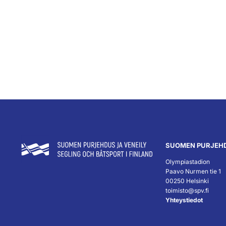
SUOMEN PURJEHD
Olympiastadion
Paavo Nurmen tie 1
00250 Helsinki
toimisto@spv.fi
Yhteystiedot