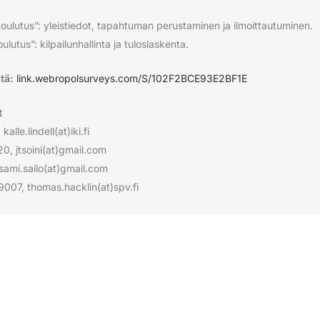
oulutus”: yleistiedot, tapahtuman perustaminen ja ilmoittautuminen.
lutus”: kilpailunhallinta ja tuloslaskenta.
tä:
link.webropolsurveys.com/S/102F2BCE93E2BF1E
t
alle.lindell(at)iki.fi
0, jtsoini(at)gmail.com
sami.sailo(at)gmail.com
007, thomas.hacklin(at)spv.fi