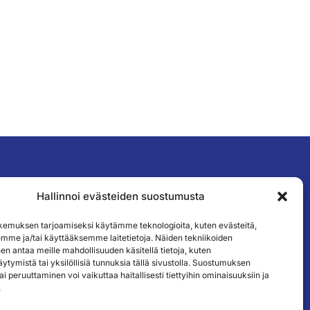
Hallinnoi evästeiden suostumusta
TILAA UUTISKIRJEEMME
emuksen tarjoamiseksi käytämme teknologioita, kuten evästeitä,
emme ja/tai käyttääksemme laitetietoja. Näiden tekniikoiden
n antaa meille mahdollisuuden käsitellä tietoja, kuten
ytymistä tai yksilöllisiä tunnuksia tällä sivustolla. Suostumuksen
ai peruuttaminen voi vaikuttaa haitallisesti tiettyihin ominaisuuksiin ja
.