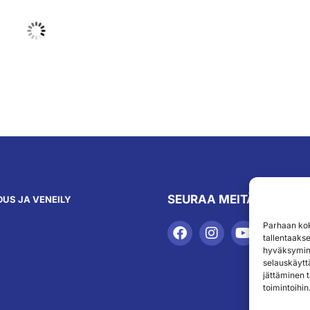
SEURAA MEITÄ
US JA VENEILY
Parhaan kok
tallentaaks
hyväksymine
selauskäyttä
jättäminen t
toimintoihin