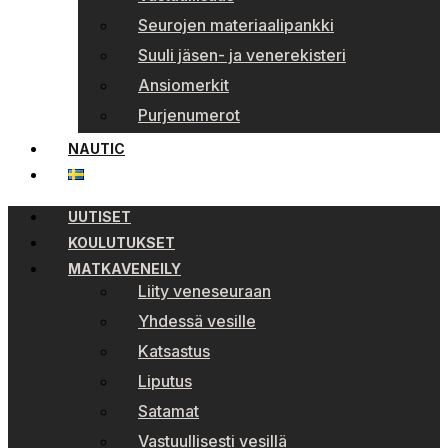
Seurojen materiaalipankki
Suuli jäsen- ja venerekisteri
Ansiomerkit
Purjenumerot
NAUTIC
UUTISET
KOULUTUKSET
MATKAVENEILY
Liity veneseuraan
Yhdessä vesille
Katsastus
Liputus
Satamat
Vastuullisesti vesillä