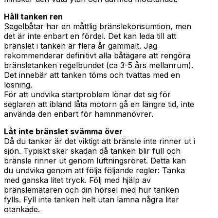
Håll tanken ren
Segelbåtar har en måttlig bränslekonsumtion, men
det är inte enbart en fördel. Det kan leda till att
bränslet i tanken är flera år gammalt. Jag
rekommenderar definitivt alla båtägare att rengöra
bränsletanken regelbundet (ca 3-5 års mellanrum).
Det innebär att tanken töms och tvättas med en
lösning.
För att undvika startproblem lönar det sig för
seglaren att ibland låta motorn gå en längre tid, inte
använda den enbart för hamnmanövrer.
Låt inte bränslet svämma över
Då du tankar är det viktigt att bränsle inte rinner ut i
sjön. Typiskt sker skadan då tanken blir full och
bränsle rinner ut genom luftningsröret. Detta kan
du undvika genom att följa följande regler: Tanka
med ganska litet tryck. Följ med hjälp av
bränslemätaren och din hörsel med hur tanken
fylls. Fyll inte tanken helt utan lämna några liter
otankade.