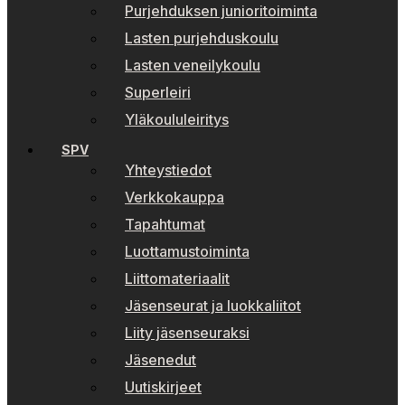
Purjehduksen junioritoiminta
Lasten purjehduskoulu
Lasten veneilykoulu
Superleiri
Yläkoululeiritys
SPV
Yhteystiedot
Verkkokauppa
Tapahtumat
Luottamustoiminta
Liittomateriaalit
Jäsenseurat ja luokkaliitot
Liity jäsenseuraksi
Jäsenedut
Uutiskirjeet