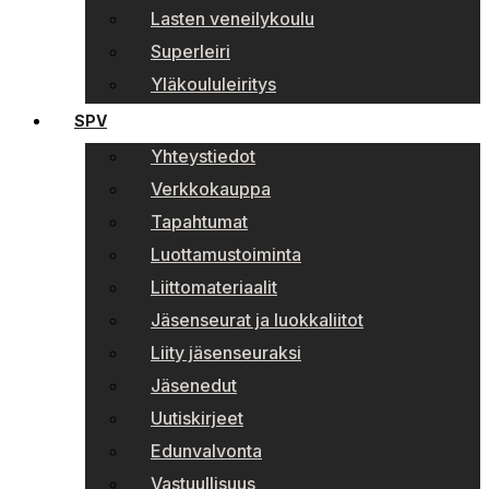
Lasten veneilykoulu
Superleiri
Yläkoululeiritys
SPV
Yhteystiedot
Verkkokauppa
Tapahtumat
Luottamustoiminta
Liittomateriaalit
Jäsenseurat ja luokkaliitot
Liity jäsenseuraksi
Jäsenedut
Uutiskirjeet
Edunvalvonta
Vastuullisuus