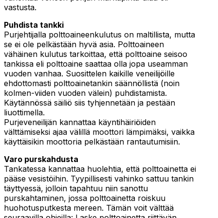
vastusta.
Puhdista tankki
Purjehtijalla polttoaineenkulutus on maltillista, mutta
se ei ole pelkästään hyvä asia. Polttoaineen
vähäinen kulutus tarkoittaa, että polttoaine seisoo
tankissa eli polttoaine saattaa olla jopa useamman
vuoden vanhaa. Suosittelen kaikille veneilijöille
ehdottomasti polttoainetankin säännöllistä (noin
kolmen-viiden vuoden välein) puhdistamista.
Käytännössä säiliö siis tyhjennetään ja pestään
liuottimella.
Purjeveneilijän kannattaa käyntihäiriöiden
välttämiseksi ajaa välillä moottori lämpimäksi, vaikka
käyttäisikin moottoria pelkästään rantautumisiin.
Varo purskahdusta
Tankatessa kannattaa huolehtia, että polttoainetta ei
pääse vesistöihin. Tyypillisesti vahinko sattuu tankin
täyttyessä, jolloin tapahtuu niin sanottu
purskahtaminen, jossa polttoainetta roiskuu
huohotusputkesta mereen. Tämän voit välttää
seuraavilla ohjeilla: Laske polttoainetta riittävän