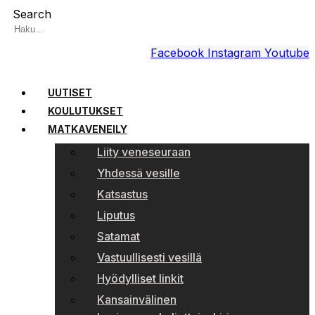
Search
Facebook
Instagram
Youtube
UUTISET
KOULUTUKSET
MATKAVENEILY
Liity veneseuraan
Yhdessä vesille
Katsastus
Liputus
Satamat
Vastuullisesti vesillä
Hyödylliset linkit
Kansainvälinen