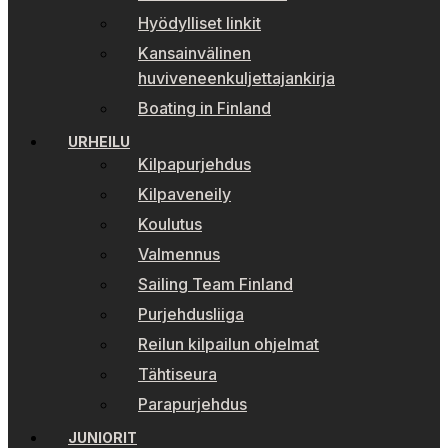
Hyödylliset linkit
Kansainvälinen
huviveneenkuljettajankirja
Boating in Finland
URHEILU
Kilpapurjehdus
Kilpaveneily
Koulutus
Valmennus
Sailing Team Finland
Purjehdusliiga
Reilun kilpailun ohjelmat
Tähtiseura
Parapurjehdus
JUNIORIT