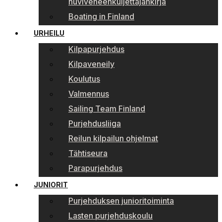
huviveneenkuljettajankirja
Boating in Finland
URHEILU
Kilpapurjehdus
Kilpaveneily
Koulutus
Valmennus
Sailing Team Finland
Purjehdusliiga
Reilun kilpailun ohjelmat
Tähtiseura
Parapurjehdus
JUNIORIT
Purjehduksen junioritoiminta
Lasten purjehduskoulu