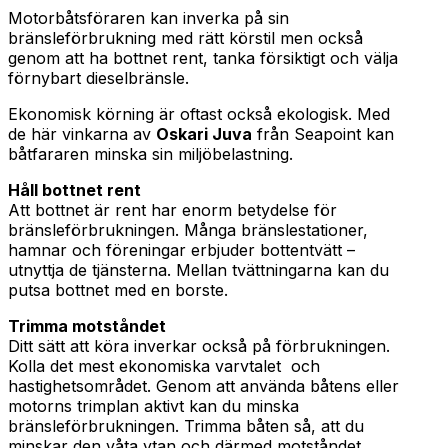
Motorbåtsföraren kan inverka på sin
bränsleförbrukning med rätt körstil men också
genom att ha bottnet rent, tanka försiktigt och välja
förnybart dieselbränsle.
Ekonomisk körning är oftast också ekologisk. Med
de här vinkarna av
Oskari Juva
från Seapoint kan
båtfararen minska sin miljöbelastning.
Håll bottnet rent
Att bottnet är rent har enorm betydelse för
bränsleförbrukningen. Många bränslestationer,
hamnar och föreningar erbjuder bottentvätt –
utnyttja de tjänsterna. Mellan tvättningarna kan du
putsa bottnet med en borste.
Trimma motståndet
Ditt sätt att köra inverkar också på förbrukningen.
Kolla det mest ekonomiska varvtalet och
hastighetsområdet. Genom att använda båtens eller
motorns trimplan aktivt kan du minska
bränsleförbrukningen. Trimma båten så, att du
minskar den våta ytan och därmed motståndet.