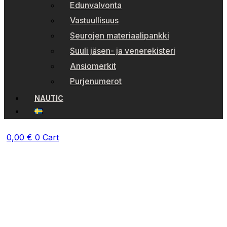
Edunvalvonta
Vastuullisuus
Seurojen materiaalipankki
Suuli jäsen- ja venerekisteri
Ansiomerkit
Purjenumerot
NAUTIC
0,00
€
0
Cart