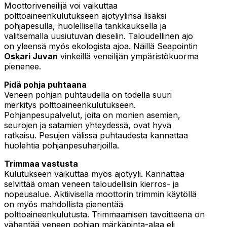
Moottoriveneilijä voi vaikuttaa
polttoaineenkulutukseen ajotyylinsä lisäksi
pohjapesulla, huolellisella tankkauksella ja
valitsemalla uusiutuvan dieselin. Taloudellinen ajo
on yleensä myös ekologista ajoa. Näillä Seapointin
Oskari Juvan
vinkeillä veneilijän ympäristökuorma
pienenee.
Pidä pohja puhtaana
Veneen pohjan puhtaudella on todella suuri
merkitys polttoaineenkulutukseen.
Pohjanpesupalvelut, joita on monien asemien,
seurojen ja satamien yhteydessä, ovat hyvä
ratkaisu. Pesujen välissä puhtaudesta kannattaa
huolehtia pohjanpesuharjoilla.
Trimmaa vastusta
Kulutukseen vaikuttaa myös ajotyyli. Kannattaa
selvittää oman veneen taloudellisin kierros- ja
nopeusalue. Aktiivisella moottorin trimmin käytöllä
on myös mahdollista pienentää
polttoaineenkulutusta. Trimmaamisen tavoitteena on
vähentää veneen pohjan märkäpinta-alaa eli