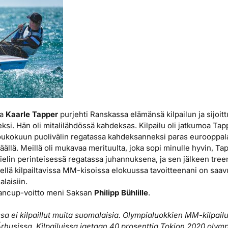
ja
Kaarle Tapper
purjehti Ranskassa elämänsä kilpailun ja sijoi
ksi. Hän oli mitalilähdössä kahdeksas. Kilpailu oli jatkumoa Tap
toukokuun puolivälin regatassa kahdeksanneksi paras eurooppal
 täällä. Meillä oli mukavaa merituulta, joka sopi minulle hyvin, 
Kielin perinteisessä regatassa juhannuksena, ja sen jälkeen t
Siellä kilpailtavissa MM-kisoissa elokuussa tavoitteenani on saa
laisiin.
mancup-voitto meni Saksan
Philipp Bühlille
.
a ei kilpaillut muita suomalaisia. Olympialuokkien MM-kilpailut
rhusissa. Kilpailuissa jaetaan 40 prosenttia Tokion 2020 olym