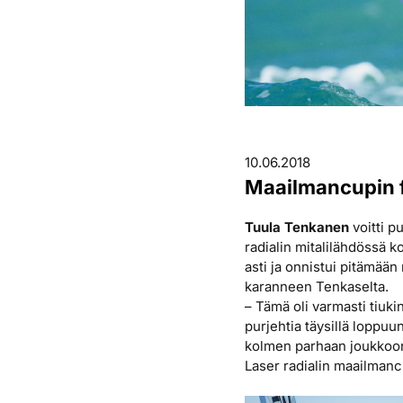
10.06.2018
Maailmancupin fi
Tuula Tenkanen
voitti p
radialin mitalilähdössä k
asti ja onnistui pitämään
karanneen Tenkaselta.
– Tämä oli varmasti tiuki
purjehtia täysillä loppuu
kolmen parhaan joukkoo
Laser radialin maailmanc