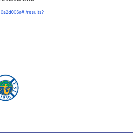
6a2d006a#!/
results?