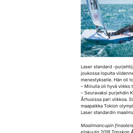
Laser standard -purjehti
joukossa lopulta viidenne
menestykselle. Hän oli 
– Minulla oli hyvä viikko
– Seuravaksi purjehdin 
Århusissa pari viikkoa. 
maapaikka Tokion olympia
Laser standardin maail
Maailmancupin finaaleiss
elokuuta 2018 Tanskan Å