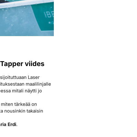
 Tapper viides
sijoituttuaan Laser
ituksestaan maalilinjalle
ssa mitali näytti jo
, miten tärkeää on
ta nousinkin takaisin
ria Erdi
.