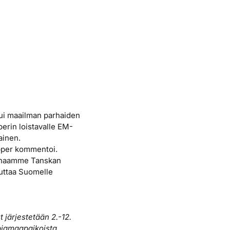
ttui maailman parhaiden
perin loistavalle EM-
ainen.
Tapper kommentoi.
reenaamme Tanskan
vuttaa Suomelle
 järjestetään 2.-12.
piamaapaikoista.