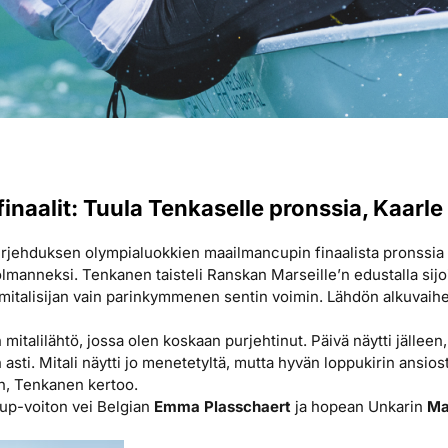
naalit: Tuula Tenkaselle pronssia, Kaarle
urjehduksen olympialuokkien maailmancupin finaalista pronssia 
olmanneksi. Tenkanen taisteli Ranskan Marseille’n edustalla sijo
 mitalisijan vain parinkymmenen sentin voimin. Lähdön alkuvaihee
n mitalilähtö, jossa olen koskaan purjehtinut. Päivä näytti jälleen
n asti. Mitali näytti jo menetetyltä, mutta hyvän loppukirin ansios
n, Tenkanen kertoo.
up-voiton vei Belgian
Emma Plasschaert
ja hopean Unkarin
Ma