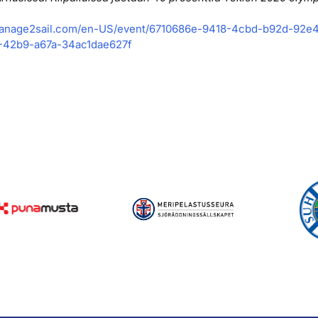
anage2sail.com/
en-US/event/6710686e-9418-
4cbd-b92d-92e4
-
42b9-a67a-34ac1dae627f