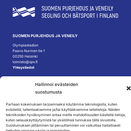
SUOMEN PURJEHDUS JA VENEILY
Olympiastadion
Paavo Nurmen tie 1
00250 Helsinki
toimisto@spv.fi
Yhteystiedot
SEURAA MEITÄ
Hallinnoi evästeiden
suostumusta
TILAA UUTISKIRJEEMME
Parhaan kokemuksen tarjoamiseksi käytämme teknologioita, kuten
evästeitä, tallentaaksemme ja/tai käyttääksemme laitetietoja. Näiden
tekniikoiden hyväksyminen antaa meille mahdollisuuden käsitellä tietoja,
kuten selauskäyttäytymistä tai yksilöllisiä tunnuksia tällä sivustolla.
Suostumuksen jättäminen tai peruuttaminen voi vaikuttaa haitallisesti
``
tiettyihin ominaisuuksiin ja toimintoihin.