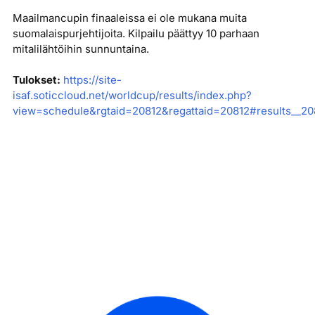
Maailmancupin finaaleissa ei ole mukana muita
suomalaispurjehtijoita. Kilpailu päättyy 10 parhaan
mitalilähtöihin sunnuntaina.
Tulokset:
https://site-
isaf.soticcloud.net/worldcup/results/index.php?
view=schedule&rgtaid=20812&regattaid=20812#results__20