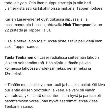
todella hyvin. Otin ihan huippustartteja ja olin heti
ylämerkistä asti kärkikahinoissa mukana, Tapper iloitsee.
Kärjen Laser-miehet ovat tiukassa nipussa, sillä
maailmancupin finaalia johtavalla
Nick Thompsonilla
on
22 pistettä ja Tapperilla 31.
– Tällä hetkellä on tosi tiukkaa pisteissä ja peli vielä ihan
auki, Tapper sanoo.
Tuula Tenkanen
on Laser radialissa seitsemän lähdön
jälkeen seitsemäntenä. Hän sijoittui tämän päivän
kolmessa lähdössä yhdeksänneksi, neljänneksi ja
13:nneksi.
– Tänään meillä oli kiva merituuli ja hauskat aallot. Oli kiva
purjehtia eilisen odottelun jälkeen. Päiväni oli vähän
vaihteleva; yksi lähtö oli suhteellisen hyvä ja parissa oli
parantamisen varaa. Ihan hyvät asetelmat jatkaa kisaa,
Tenkanen sanoo.