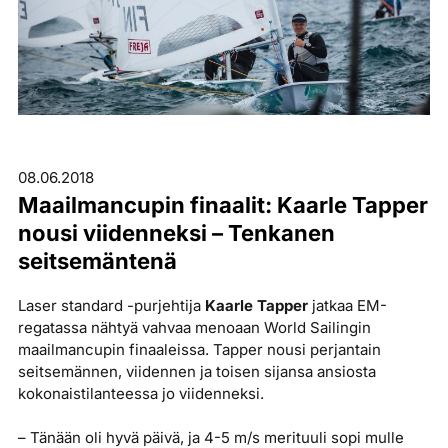
08.06.2018
Maailmancupin finaalit: Kaarle Tapper
nousi viidenneksi – Tenkanen
seitsemäntenä
Laser standard -purjehtija
Kaarle Tapper
jatkaa EM-
regatassa nähtyä vahvaa menoaan World Sailingin
maailmancupin finaaleissa. Tapper nousi perjantain
seitsemännen, viidennen ja toisen sijansa ansiosta
kokonaistilanteessa jo viidenneksi.
– Tänään oli hyvä päivä, ja 4-5 m/s merituuli sopi mulle