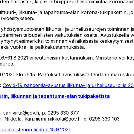
rten harraste-, kilpa- ja huippu-urheilutoimintaa koronaepi
ttuuri-, liikunta- ja tapahtuma-alan korona-tukipakettiin, j
arvioesitykseen.
yhdistysmuotoisten liikunta- ja urheiluseurojen toiminnan j
aminen taloudellisten vaikutuksien osalta. Avustuksella voi
syntynyt esimerkiksi toiminnan väliaikaisesta keskeytymisestä
 sekä vuokra- ja palkkakustannuksista.
.6.–31.8.2021 aiheutuneisiin kustannuksiin. Ministeriö voi kä
 euroa.
0.2021 klo 16.15. Päätökset avustuksista tehdään marrasku
:
Covid-19 pandemia-avustus liikunta- ja urheiluseuroille 20
rin, liikunnan ja tapahtuma-alan tukipaketista
ta, sari.virta@gov.fi, p. 0295 330 377
emi-Nikkola, kari.niemi-nikkola@gov.fi, p. 0295 330 103
uuriministeriön tiedote 15.9.2021