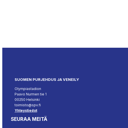
SUOMEN PURJEHDUS JA VENEILY
Olympiastadion
Paavo Nurmen tie 1
00250 Helsinki
toimisto@spv.fi
Yhteystiedot
SEURAA MEITÄ