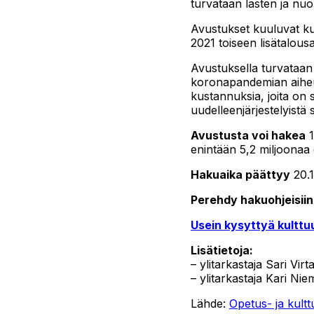
turvataan lasten ja nuo
Avustukset kuuluvat kul
2021 toiseen lisätalous
Avustuksella turvataan 
koronapandemian aiheutt
kustannuksia, joita on 
uudelleenjärjestelyistä
Avustusta voi hakea
1
enintään 5,2 miljoonaa
Hakuaika päättyy
20.1
Perehdy hakuohjeisiin
Usein kysyttyä kulttuu
Lisätietoja:
– ylitarkastaja Sari Vir
– ylitarkastaja Kari Ni
Lähde:
Opetus- ja kultt