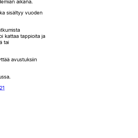
demian aikana.
oka sisältyy vuoden
atkumista
 kattaa tappioita ja
 tai
yttää avustuksiin
ussa.
21