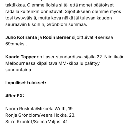
taktiikkaa. Olemme iloisia siitä, että monet päätökset
radalla kuitenkin onnistuvat. Sijoitukseen olemme myös
tosi tyytyväisiä, mutta kova nälkä jäi tulevan kauden
seuraaviin kisoihin, Grönblom summaa.
Juho Kotiranta
ja
Robin Berner
sijoittuivat 49erissa
69:nneksi.
Kaarle Tapper
on Laser standardissa sijalla 22. Niin ikään
Melbournessa kilpailtava MM-kilpailu päättyy
sunnuntaina.
Lopulliset tulokset:
49er FX:
Noora Ruskola/Mikaela Wulff, 19.
Ronja Grönblom/Veera Hokka, 23.
Sirre Kronlöf/Selma Valjus, 41.