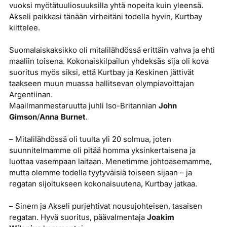
vuoksi myötätuuliosuuksilla yhtä nopeita kuin yleensä.
Akseli paikkasi tänään virheitäni todella hyvin, Kurtbay
kiittelee.
Suomalaiskaksikko oli mitalilähdössä erittäin vahva ja ehti
maaliin toisena. Kokonaiskilpailun yhdeksäs sija oli kova
suoritus myös siksi, että Kurtbay ja Keskinen jättivät
taakseen muun muassa hallitsevan olympiavoittajan
Argentiinan.
Maailmanmestaruutta juhli Iso-Britannian
John
Gimson
/
Anna Burnet
.
– Mitalilähdössä oli tuulta yli 20 solmua, joten
suunnitelmamme oli pitää homma yksinkertaisena ja
luottaa vasempaan laitaan. Menetimme johtoasemamme,
mutta olemme todella tyytyväisiä toiseen sijaan – ja
regatan sijoitukseen kokonaisuutena, Kurtbay jatkaa.
– Sinem ja Akseli purjehtivat nousujohteisen, tasaisen
regatan. Hyvä suoritus, päävalmentaja
Joakim