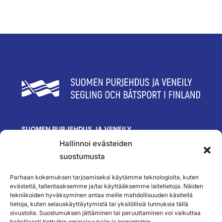
SUOMEN PURJEHDUS JA VENEILY
Hallinnoi evästeiden
Olympiastadion
Paavo Nurmen tie 1
suostumusta
00250 Helsinki
toimisto@spv.fi
Parhaan kokemuksen tarjoamiseksi käytämme teknologioita, kuten
Yhteystiedot
evästeitä, tallentaaksemme ja/tai käyttääksemme laitetietoja. Näiden
tekniikoiden hyväksyminen antaa meille mahdollisuuden käsitellä
SEURAA MEITÄ
tietoja, kuten selauskäyttäytymistä tai yksilöllisiä tunnuksia tällä
sivustolla. Suostumuksen jättäminen tai peruuttaminen voi vaikuttaa
haitallisesti tiettyihin ominaisuuksiin ja toimintoihin.