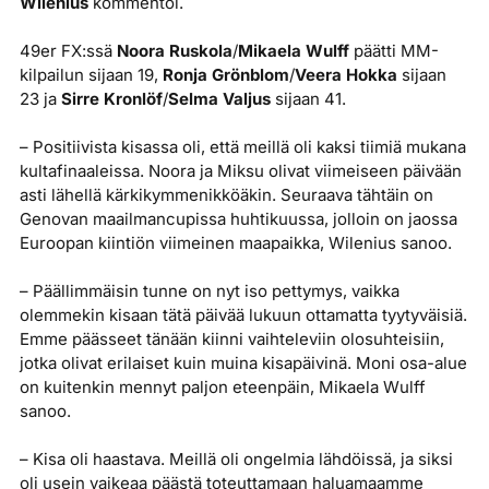
Wilenius
kommentoi.
49er FX:ssä
Noora Ruskola
/
Mikaela Wulff
päätti MM-
kilpailun sijaan 19,
Ronja Grönblom
/
Veera Hokka
sijaan
23 ja
Sirre Kronlöf
/
Selma Valjus
sijaan 41.
– Positiivista kisassa oli, että meillä oli kaksi tiimiä mukana
kultafinaaleissa. Noora ja Miksu olivat viimeiseen päivään
asti lähellä kärkikymmenikköäkin. Seuraava tähtäin on
Genovan maailmancupissa huhtikuussa, jolloin on jaossa
Euroopan kiintiön viimeinen maapaikka, Wilenius sanoo.
– Päällimmäisin tunne on nyt iso pettymys, vaikka
olemmekin kisaan tätä päivää lukuun ottamatta tyytyväisiä.
Emme päässeet tänään kiinni vaihteleviin olosuhteisiin,
jotka olivat erilaiset kuin muina kisapäivinä. Moni osa-alue
on kuitenkin mennyt paljon eteenpäin, Mikaela Wulff
sanoo.
– Kisa oli haastava. Meillä oli ongelmia lähdöissä, ja siksi
oli usein vaikeaa päästä toteuttamaan haluamaamme