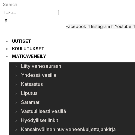
Search
Facebook
Instagram
Youtube
UUTISET
KOULUTUKSET
MATKAVENEILY
Liity veneseuraan
Yhdessä vesille
Katsastus
Liputus
Satamat
Vastuullisesti vesillä
Hyödylliset linkit
Kansainvälinen huviveneenkuljettajankirja