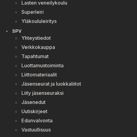
Lasten veneilykoulu
Superleiri
Yläkoululeiritys
SPV
Yhteystiedot
Verkkokauppa
Tapahtumat
Luottamustoiminta
Liittomateriaalit
Jäsenseurat ja luokkaliitot
Liity jäsenseuraksi
Jäsenedut
Uutiskirjeet
Edunvalvonta
Vastuullisuus