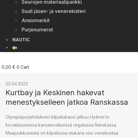
Seurojen materiaalipankki
Suuli jäsen- ja venerekisteri
Ansiomerkit
Purjenumerot
NAUTIC
0,00
€
0
Cart
22.04.2022
Kurtbay ja Keskinen hakevat
menestykselleen jatkoa Ranskassa
Olympiapurjehduksen kilpailukausi jatkuu Hyères’in
kovatasoisessa kansainvälisessä regatassa Ranskassa.
Maajoukkueesta on kilpailussa mukana viisi venekuntaa