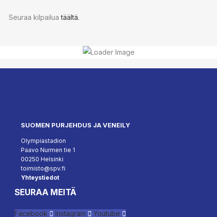
Seuraa kilpailua
täältä.
SUOMEN PURJEHDUS JA VENEILY
Olympiastadion
Paavo Nurmen tie 1
00250 Helsinki
toimisto@spv.fi
Yhteystiedot
SEURAA MEITÄ
Facebook
Instagram
Youtube