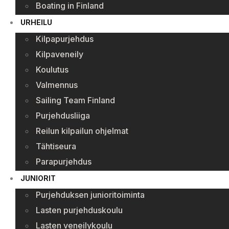
Boating in Finland
URHEILU
Kilpapurjehdus
Kilpaveneily
Koulutus
Valmennus
Sailing Team Finland
Purjehdusliiga
Reilun kilpailun ohjelmat
Tähtiseura
Parapurjehdus
JUNIORIT
Purjehduksen junioritoiminta
Lasten purjehduskoulu
Lasten veneilykoulu