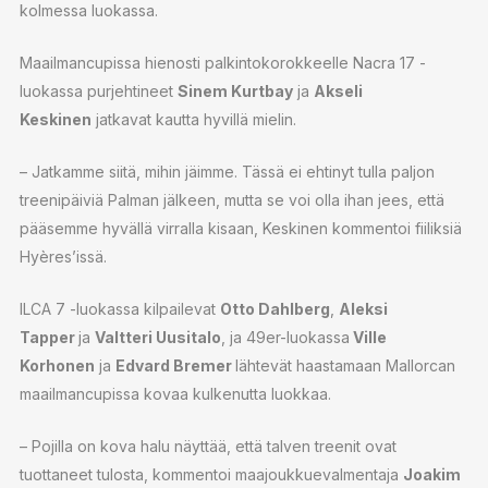
kolmessa luokassa.
Maailmancupissa hienosti palkintokorokkeelle Nacra 17 -
luokassa purjehtineet
Sinem Kurtbay
ja
Akseli
Keskinen
jatkavat kautta hyvillä mielin.
– Jatkamme siitä, mihin jäimme. Tässä ei ehtinyt tulla paljon
treenipäiviä Palman jälkeen, mutta se voi olla ihan jees, että
pääsemme hyvällä virralla kisaan, Keskinen kommentoi fiiliksiä
Hyères’issä.
ILCA 7 -luokassa kilpailevat
Otto Dahlberg
,
Aleksi
Tapper
ja
Valtteri Uusitalo
, ja 49er-luokassa
Ville
Korhonen
ja
Edvard Bremer
lähtevät haastamaan Mallorcan
maailmancupissa kovaa kulkenutta luokkaa.
– Pojilla on kova halu näyttää, että talven treenit ovat
tuottaneet tulosta, kommentoi maajoukkuevalmentaja
Joakim