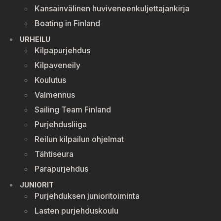
Kansainvälinen huviveneenkuljettajankirja
Boating in Finland
URHEILU
Kilpapurjehdus
Kilpaveneily
Koulutus
Valmennus
Sailing Team Finland
Purjehdusliiga
Reilun kilpailun ohjelmat
Tähtiseura
Parapurjehdus
JUNIORIT
Purjehduksen junioritoiminta
Lasten purjehduskoulu