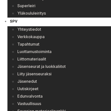
Superleiri
Yläkoululeiritys
SPV
Yhteystiedot
Verkkokauppa
Tapahtumat
Luottamustoiminta
Liittomateriaalit
Jäsenseurat ja luokkaliitot
Liity jäsenseuraksi
Jäsenedut
Uutiskirjeet
Edunvalvonta
Vastuullisuus