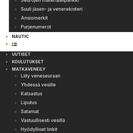
Seurojen materiaalipankki
Suuli jäsen- ja venerekisteri
Ansiomerkit
Purjenumerot
NAUTIC
UUTISET
KOULUTUKSET
MATKAVENEILY
Liity veneseuraan
Yhdessä vesille
Katsastus
Liputus
Satamat
Vastuullisesti vesillä
Hyödylliset linkit