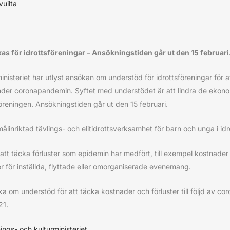
uilta
s för idrottsföreningar – Ansökningstiden går ut den 15 februari
nisteriet har utlyst ansökan om understöd för idrottsföreningar för at
nder coronapandemin. Syftet med understödet är att lindra de ekono
reningen. Ansökningstiden går ut den 15 februari.
ålinriktad tävlings- och elitidrottsverksamhet för barn och unga i idr
att täcka förluster som epidemin har medfört, till exempel kostnader och
er för inställda, flyttade eller omorganiserade evenemang.
ka om understöd för att täcka kostnader och förluster till följd av 
21.
ings- och kulturministeriet