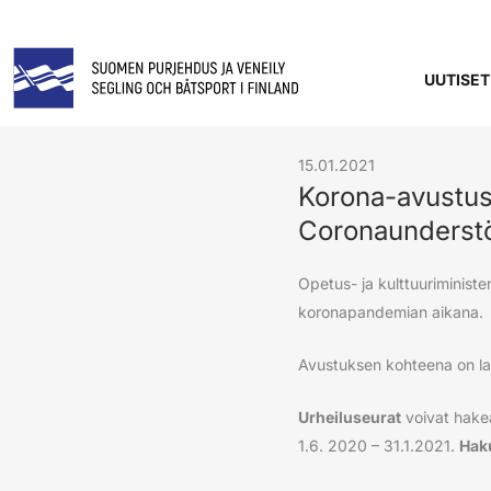
UUTISET
15.01.2021
Korona-avustust
Coronaunderstö
Opetus- ja kulttuuriminist
koronapandemian aikana.
Avustuksen kohteena on last
Urheiluseurat
voivat hake
1.6. 2020 – 31.1.2021.
Haku