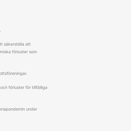
.
t säkerställa att
miska förluster som
ottsföreningar.
 förluster för tillfälliga
coronapandemin under