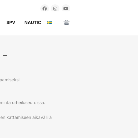
SPV
NAUTIC
 –
vaamiseksi
minta urheiluseuroissa.
n kattamiseen aikavälillä