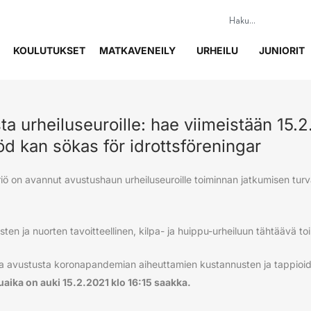
KOULUTUKSET
MATKAVENEILY
URHEILU
JUNIORIT
a urheiluseuroille: hae viimeistään 15.2.
d kan sökas för idrottsföreningar
eriö on avannut avustushaun urheiluseuroille toiminnan jatkumisen tur
en ja nuorten tavoitteellinen, kilpa- ja huippu-urheiluun tähtäävä toi
a avustusta koronapandemian aiheuttamien kustannusten ja tappioide
aika on auki 15.2.2021 klo 16:15 saakka.