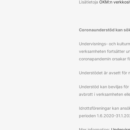
Lisätietoja
OKM:n verkkosiv
Coronaunderstöd kan söka
Undervisnings- och kulturmi
verksamheten fortsätter u
coronapandemin orsakar fö
Understödet är avsett för m
Understöd kan beviljas för 
avbrott i verksamheten ell
Idrottsföreningar kan ansö
perioden 1.6.2020-31.1.20
Mer information:
Undervisn