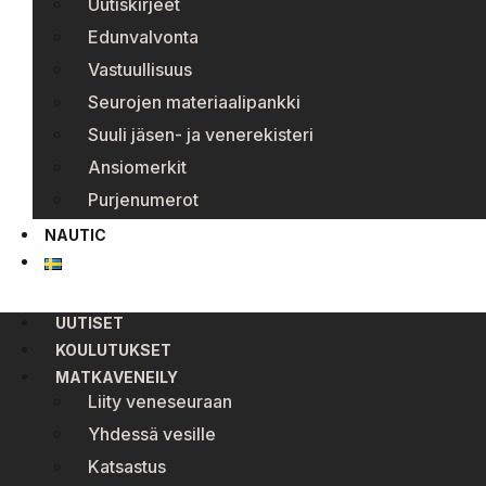
Uutiskirjeet
Edunvalvonta
Vastuullisuus
Seurojen materiaalipankki
Suuli jäsen- ja venerekisteri
Ansiomerkit
Purjenumerot
NAUTIC
UUTISET
KOULUTUKSET
MATKAVENEILY
Liity veneseuraan
Yhdessä vesille
Katsastus