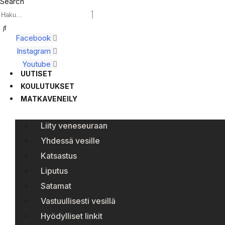
Search
Facebook
Instagram
Youtube
UUTISET
KOULUTUKSET
MATKAVENEILY
Liity veneseuraan
Yhdessä vesille
Katsastus
Liputus
Satamat
Vastuullisesti vesillä
Hyödylliset linkit