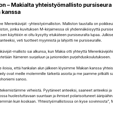
n – Makialta yhteistyömallisto pursiseura
 kanssa
e Merenkävijät -yhteistyömalliston. Malliston taustalla on poikkeu
iston, jonka kuvituksen M-kirjaimessa oli yhdennäköisyyttä pursi
en käyttöön ei oltu kysytty etukäteen pursiseuralta lupaa. Julkis
teeksi, veti tuotteet myynnistä ja lahjoitti ne pursiseuralle.
ävijät-mallisto sai alkunsa, kun Makia otti yhteyttä Merenkävijöihin
ytetään Itämeren suojeluun ja junioreiden purjehduskoulutukseen.
loisia, että hankalan alun jälkeen löysimme Makian kanssa yhtei
neily ovat meille molemmille tärkeitä asioita ja me jaamme pitkälti 
ohoniemi sanoo.
tekemistämme virheistä. Pyytäneet anteeksi, saaneet anteeksi ja
ssa huolestuttavaan suuntaan ja ihmiset polarisoituneet ääripäihin
nemmän kuin koskaan. Yhteistyömallistossa on kyse sovinnosta”, Ma