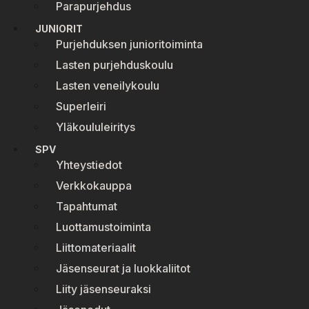
Parapurjehdus
JUNIORIT
Purjehduksen junioritoiminta
Lasten purjehduskoulu
Lasten veneilykoulu
Superleiri
Yläkoululeiritys
SPV
Yhteystiedot
Verkkokauppa
Tapahtumat
Luottamustoiminta
Liittomateriaalit
Jäsenseurat ja luokkaliitot
Liity jäsenseuraksi