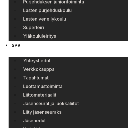
Purjehduksen junioritoiminta
Lasten purjehduskoulu
Lasten veneilykoulu
Superleiri
Yläkoululeiritys
SPV
Yhteystiedot
Verkkokauppa
Tapahtumat
Luottamustoiminta
Liittomateriaalit
Jäsenseurat ja luokkaliitot
Liity jäsenseuraksi
Jäsenedut