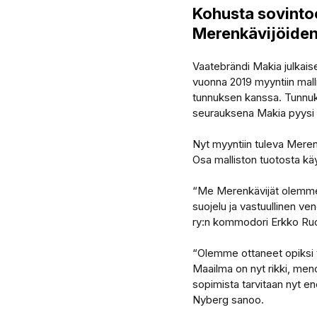
Kohusta sovintoo
Merenkävijöiden
Vaatebrändi Makia julkaise
vuonna 2019 myyntiin mall
tunnuksen kanssa. Tunnuks
seurauksena Makia pyysi an
Nyt myyntiin tuleva Merenk
Osa malliston tuotosta kä
“Me Merenkävijät olemme i
suojelu ja vastuullinen ve
ry:n kommodori Erkko Ru
“Olemme ottaneet opiksi 
Maailma on nyt rikki, meno
sopimista tarvitaan nyt e
Nyberg sanoo.