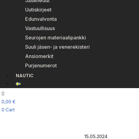
Jäsenedut
Uutiskirjeet
Edunvalvonta
Vastuullisuus
Seurojen materiaalipankki
Suuli jäsen- ja venerekisteri
Ansiomerkit
Purjenumerot
NAUTIC
0,00
€
0
Cart
15.05.2024