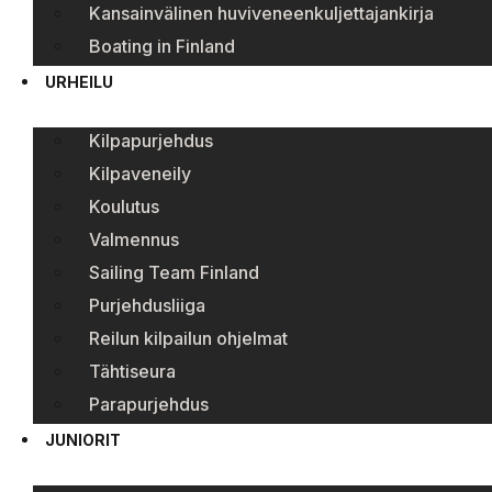
Kansainvälinen huviveneenkuljettajankirja
Boating in Finland
URHEILU
Kilpapurjehdus
Kilpaveneily
Koulutus
Valmennus
Sailing Team Finland
Purjehdusliiga
Reilun kilpailun ohjelmat
Tähtiseura
Parapurjehdus
JUNIORIT