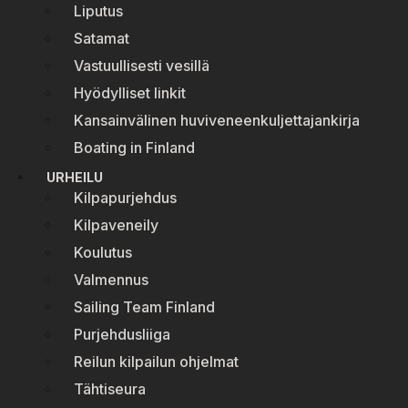
Liputus
Satamat
Vastuullisesti vesillä
Hyödylliset linkit
Kansainvälinen huviveneenkuljettajankirja
Boating in Finland
URHEILU
Kilpapurjehdus
Kilpaveneily
Koulutus
Valmennus
Sailing Team Finland
Purjehdusliiga
Reilun kilpailun ohjelmat
Tähtiseura