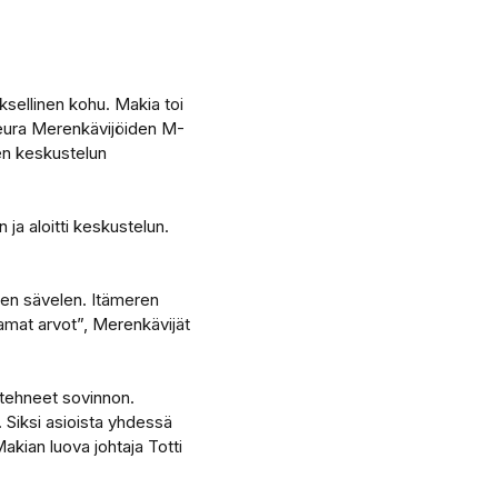
ksellinen kohu. Makia toi
seura Merenkävijöiden M-
en keskustelun
 ja aloitti keskustelun.
sen sävelen. Itämeren
samat arvot”, Merenkävijät
 tehneet sovinnon.
. Siksi asioista yhdessä
kian luova johtaja Totti